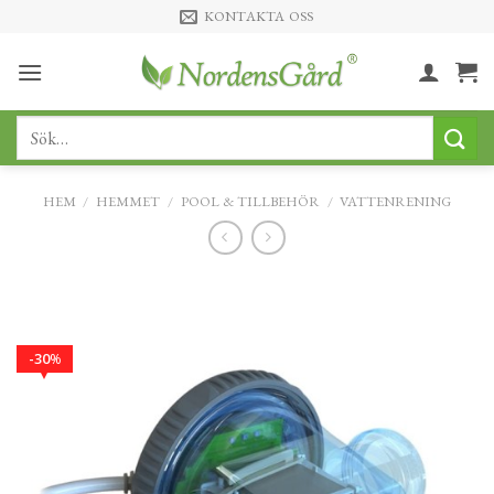
Skip
KONTAKTA OSS
to
content
Sök
efter:
HEM
/
HEMMET
/
POOL & TILLBEHÖR
/
VATTENRENING
30
%