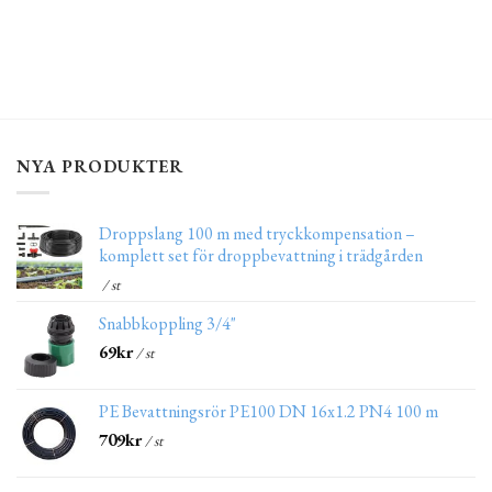
NYA PRODUKTER
Droppslang 100 m med tryckkompensation –
komplett set för droppbevattning i trädgården
/ st
Snabbkoppling 3/4"
69
kr
/ st
PE Bevattningsrör PE100 DN 16x1.2 PN4 100 m
709
kr
/ st