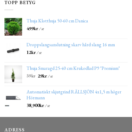
TOPP BETYG
Thuja Klotthuja 50-60 cm Danica
499
kr
/ st
Droppslangsanslutning skarv hård slang 16 mm
12
kr
/ st
Thuja Smaragd 25-40 cm Krukodlad P9 "Premium"
39
kr
29
kr
/ st
Automatiskt skjutgrind RÄLLSJÖN 4x1,5 m höger
Hörmann
38,900
kr
/ st
ADRESS