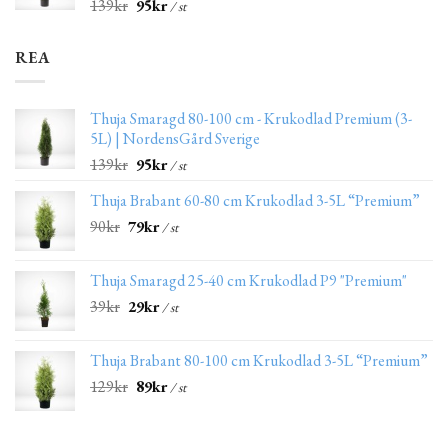
139
kr
95
kr
/ st
REA
Thuja Smaragd 80-100 cm - Krukodlad Premium (3-
5L) | NordensGård Sverige
139
kr
95
kr
/ st
Thuja Brabant 60-80 cm Krukodlad 3-5L “Premium”
90
kr
79
kr
/ st
Thuja Smaragd 25-40 cm Krukodlad P9 "Premium"
39
kr
29
kr
/ st
Thuja Brabant 80-100 cm Krukodlad 3-5L “Premium”
129
kr
89
kr
/ st