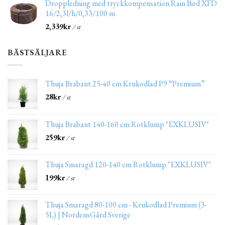
Droppledning med tryckkompensation Rain Bird XFD
16/2,3l/h/0,33/100 m
2,339
kr
/ st
BÄSTSÄLJARE
Thuja Brabant 25-40 cm Krukodlad P9 “Premium”
28
kr
/ st
Thuja Brabant 140-160 cm Rotklump "EXKLUSIV"
259
kr
/ st
Thuja Smaragd 120-140 cm Rotklump "EXKLUSIV"
199
kr
/ st
Thuja Smaragd 80-100 cm - Krukodlad Premium (3-
5L) | NordensGård Sverige