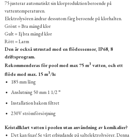
75 justerar automatiskt sin klorproduktion beroende på
vattentemperaturen.
Elektrolysören ändrar dessutom färg beroende på klorhalten.
Grönt = Bra mängd klor
Gult = Ej bra mängd klor
Rött = Larm
Den är också utrustad med en flödessensor, IP68, 8
driftsprogram.
3
Rekommenderas för pool med max 75 m
vatten, och ett
3
flöde med max. 15 m
/h:
185 mm lång
Anslutning 50 mm 1 1/2 “
Installation bakom filtret
230V strömförsörjning
Kristallklart vatten i poolen utan användning av kemikalier?
Det kan fixas! Se vårt erbjudande på saltelektrolysörer. Denna