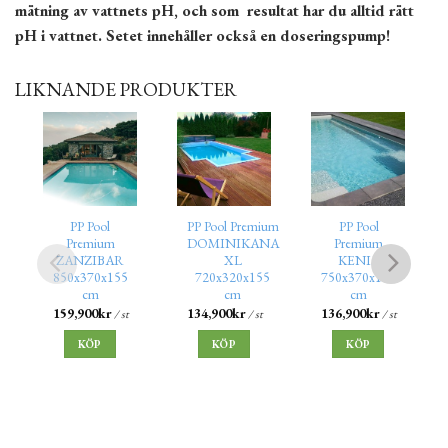
mätning av vattnets pH, och som resultat har du alltid rätt
pH i vattnet. Setet innehåller också en doseringspump!
LIKNANDE PRODUKTER
PP Pool
PP Pool Premium
PP Pool
Premium
DOMINIKANA
Premium
ZANZIBAR
XL
KENIA
850x370x155
720x320x155
750x370x155
cm
cm
cm
159,900
kr
134,900
kr
136,900
kr
/ st
/ st
/ st
KÖP
KÖP
KÖP