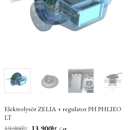
Elektrolysör ZELIA + regulator PH PHLIEO
LT
19,900
13,900
kr
kr
/ st