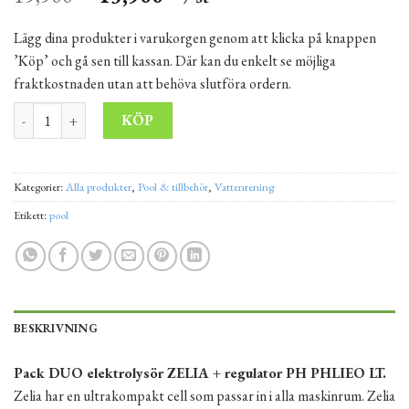
Lägg dina produkter i varukorgen genom att klicka på knappen
’Köp’ och gå sen till kassan. Där kan du enkelt se möjliga
fraktkostnaden utan att behöva slutföra ordern.
Elektrolysör ZELIA + regulator PH PHLIEO LT mängd
Alternative:
KÖP
Kategorier:
Alla produkter
,
Pool & tillbehör
,
Vattenrening
Etikett:
pool
BESKRIVNING
Pack DUO elektrolysör ZELIA + regulator PH PHLIEO LT.
Zelia har en ultrakompakt cell som passar in i alla maskinrum. Zelia