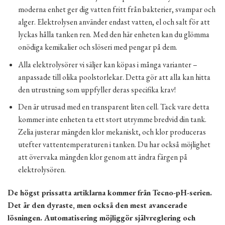
moderna enhet ger dig vatten fritt från bakterier, svampar och
alger. Elektrolysen använder endast vatten, el och salt för att
lyckas hålla tanken ren. Med den här enheten kan du glömma
onödiga kemikalier och slöseri med pengar på dem.
Alla elektrolysörer vi säljer kan köpas i många varianter –
anpassade till olika poolstorlekar. Detta gör att alla kan hitta
den utrustning som uppfyller deras specifika krav!
Den är utrusad med en transparent liten cell. Tack vare detta
kommer inte enheten ta ett stort utrymme bredvid din tank.
Zelia justerar mängden klor mekaniskt, och klor produceras
utefter vattentemperaturen i tanken. Du har också möjlighet
att övervaka mängden klor genom att ändra färgen på
elektrolysören.
De högst prissatta artiklarna kommer från Tecno-pH-serien.
Det är den dyraste, men också den mest avancerade
lösningen. Automatisering möjliggör självreglering och