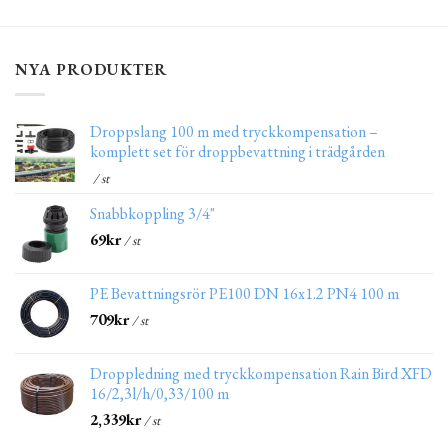
NYA PRODUKTER
Droppslang 100 m med tryckkompensation –
komplett set för droppbevattning i trädgården
/ st
Snabbkoppling 3/4"
69
kr
/ st
PE Bevattningsrör PE100 DN 16x1.2 PN4 100 m
709
kr
/ st
Droppledning med tryckkompensation Rain Bird XFD
16/2,3l/h/0,33/100 m
2,339
kr
/ st