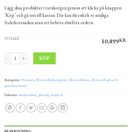
Lägg dina produkter i varukorgen genom att klicka på knappen
’Köp’ och gå sen till kassan. Där kan du enkelt se möjliga
fraktkostnaden utan att behöva slutföra ordern.
TOTALT
10,899
KR
NICE ROBUS RB500HS - Snabb/hi-speed motor för skjutgrindar m
Alternative:
KÖP
Kategorier:
Hemmet
,
Motor till skjutgrind
,
Alla produkter
,
Motor till grind &
grindautomatik
Etiketter:
smidesstaket
,
grindar
,
murlock
BESKRIVNING