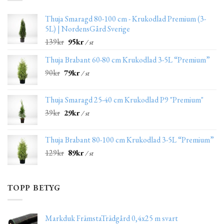
Thuja Smaragd 80-100 cm - Krukodlad Premium (3-
5L) | NordensGård Sverige
139
kr
95
kr
/ st
Thuja Brabant 60-80 cm Krukodlad 3-5L “Premium”
90
kr
79
kr
/ st
Thuja Smaragd 25-40 cm Krukodlad P9 "Premium"
39
kr
29
kr
/ st
Thuja Brabant 80-100 cm Krukodlad 3-5L “Premium”
129
kr
89
kr
/ st
TOPP BETYG
Markduk FrämstaTrädgård 0,4x25 m svart