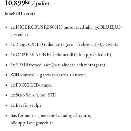
10,899
kr
/ paket
Innehåll i setet:
1x NICE ROBUS RB500HS motor med inbyggd BLUEBUS-
styrenhet
1x 2-vägs OXI BD radiomottagare – frekvens 433,92 MHz
1x ON2E ERA ONE fjärrkontroll (2-knapps/2-kanals)
1x EPMB fotocellsset (par: sändare och mottagare)
WiFi-kontroll + gateway-status + antenn
1x PROXI.LED-lampa
1x Strip 5m x nylon_STD
1x Bas för stolpe
Bas för motorn, mekaniska ändlägesbrytare,
nödupplåsningsnycklar