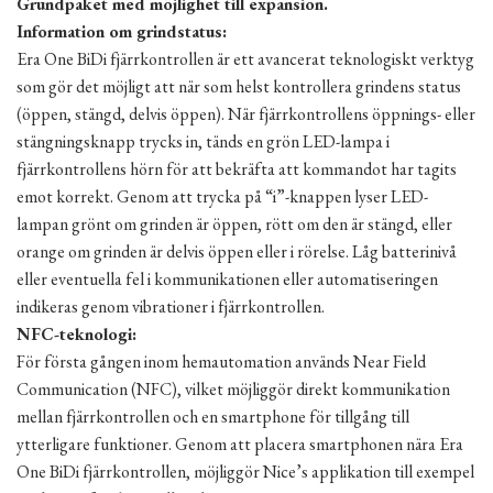
Grundpaket med möjlighet till expansion.
Information om grindstatus:
Era One BiDi fjärrkontrollen är ett avancerat teknologiskt verktyg
som gör det möjligt att när som helst kontrollera grindens status
(öppen, stängd, delvis öppen). När fjärrkontrollens öppnings- eller
stängningsknapp trycks in, tänds en grön LED-lampa i
fjärrkontrollens hörn för att bekräfta att kommandot har tagits
emot korrekt. Genom att trycka på “i”-knappen lyser LED-
lampan grönt om grinden är öppen, rött om den är stängd, eller
orange om grinden är delvis öppen eller i rörelse. Låg batterinivå
eller eventuella fel i kommunikationen eller automatiseringen
indikeras genom vibrationer i fjärrkontrollen.
NFC-teknologi:
För första gången inom hemautomation används Near Field
Communication (NFC), vilket möjliggör direkt kommunikation
mellan fjärrkontrollen och en smartphone för tillgång till
ytterligare funktioner. Genom att placera smartphonen nära Era
One BiDi fjärrkontrollen, möjliggör Nice’s applikation till exempel