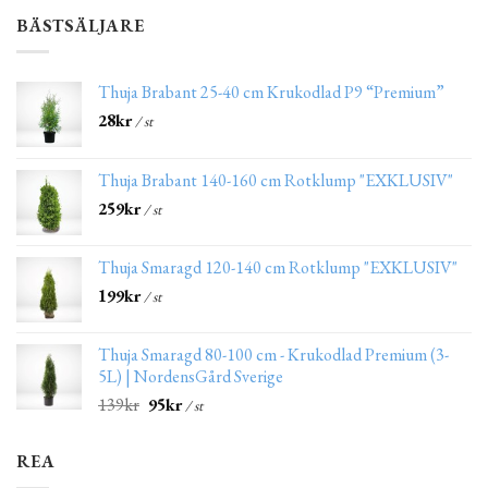
BÄSTSÄLJARE
Thuja Brabant 25-40 cm Krukodlad P9 “Premium”
28
kr
/ st
Thuja Brabant 140-160 cm Rotklump "EXKLUSIV"
259
kr
/ st
Thuja Smaragd 120-140 cm Rotklump "EXKLUSIV"
199
kr
/ st
Thuja Smaragd 80-100 cm - Krukodlad Premium (3-
5L) | NordensGård Sverige
139
kr
95
kr
/ st
REA