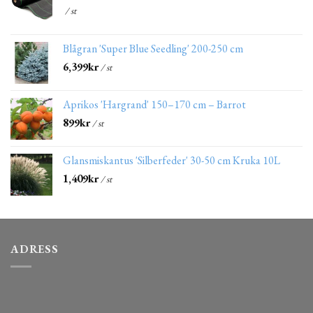
/ st
Blågran 'Super Blue Seedling' 200-250 cm
6,399
kr
/ st
Aprikos 'Hargrand' 150–170 cm – Barrot
899
kr
/ st
Glansmiskantus 'Silberfeder' 30-50 cm Kruka 10L
1,409
kr
/ st
ADRESS