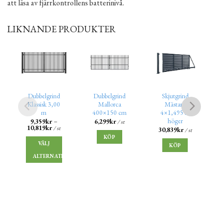
att läsa av fjärrkontrollens batterinivå.
LIKNANDE PRODUKTER
Dubbelgrind
Dubbelgrind
Skjutgrind
Klassisk 3,00
Mallorca
Mästare
m
400×150 cm
4×1,495 m
höger
9,359
kr
–
6,299
kr
/ st
10,819
kr
/ st
30,839
kr
/ st
KÖP
VÄLJ
KÖP
ALTERNATIV