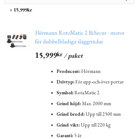
+ 15,999kr
Hörmann RotoMatic 2 BiSecur - motor
för dubbelbladiga slaggrindar
15,999
kr
/ paket
Producent:
Hörmann
Drivtyp:
För upp-och-över-portar
Symbol:
RotaMatic 2
Grind höjd:
Max. 2000 mm
Grind bredd:
Upp till 2500 mm
Grind vikt:
Upp till 220 kg
Garanti:
5 år