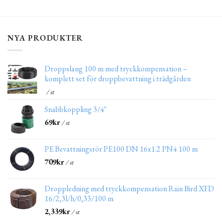
NYA PRODUKTER
Droppslang 100 m med tryckkompensation –
komplett set för droppbevattning i trädgården
/ st
Snabbkoppling 3/4"
69
kr
/ st
PE Bevattningsrör PE100 DN 16x1.2 PN4 100 m
709
kr
/ st
Droppledning med tryckkompensation Rain Bird XFD
16/2,3l/h/0,33/100 m
2,339
kr
/ st