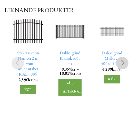
LIKNANDE PRODUKTER
Staketsektion
Dubbelgrind
Dubbelgrind
Härnön 2 m
Klassisk 3,00
Mallorca
– svart
m
400×150 cm
smidesstaket
9,359
kr
–
6,299
kr
/ st
10,819
kr
/ st
RAL 9005
KÖP
2,590
kr
/ st
VÄLJ
KÖP
ALTERNATIV