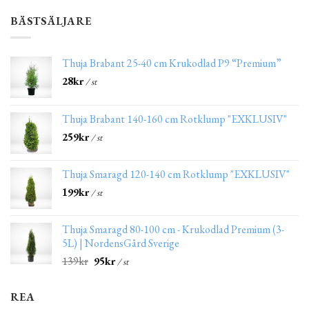
BÄSTSÄLJARE
Thuja Brabant 25-40 cm Krukodlad P9 “Premium”
28
kr
/ st
Thuja Brabant 140-160 cm Rotklump "EXKLUSIV"
259
kr
/ st
Thuja Smaragd 120-140 cm Rotklump "EXKLUSIV"
199
kr
/ st
Thuja Smaragd 80-100 cm - Krukodlad Premium (3-
5L) | NordensGård Sverige
139
kr
95
kr
/ st
REA