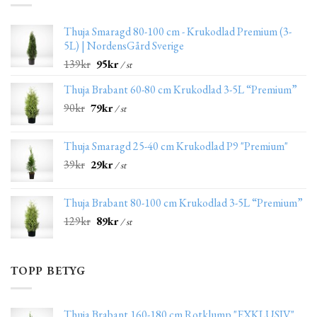
Thuja Smaragd 80-100 cm - Krukodlad Premium (3-
5L) | NordensGård Sverige
139
kr
95
kr
/ st
Thuja Brabant 60-80 cm Krukodlad 3-5L “Premium”
90
kr
79
kr
/ st
Thuja Smaragd 25-40 cm Krukodlad P9 "Premium"
39
kr
29
kr
/ st
Thuja Brabant 80-100 cm Krukodlad 3-5L “Premium”
129
kr
89
kr
/ st
TOPP BETYG
Thuja Brabant 160-180 cm Rotklump "EXKLUSIV"