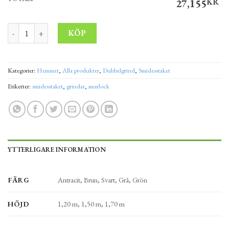
27,155
KR
Dubbelgrind Aspre 300x160 cm mängd
Alternative:
KÖP
Kategorier:
Hemmet
,
Alla produkter
,
Dubbelgrind
,
Smidesstaket
Etiketter:
smidesstaket
,
grindar
,
murlock
YTTERLIGARE INFORMATION
FÄRG
Antracit, Brun, Svart, Grå, Grön
HÖJD
1,20 m, 1,50 m, 1,70 m