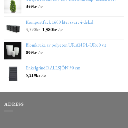
349
kr
/ st
Kompostfack 1600 liter svart 4-delad
3,590
kr
1,980
kr
/ st
Blomkruka av polyeten URAN PL-UR60 vit
899
kr
/ st
Enkelgrind RÄLLSJÖN 90 cm
5,219
kr
/ st
ADRESS