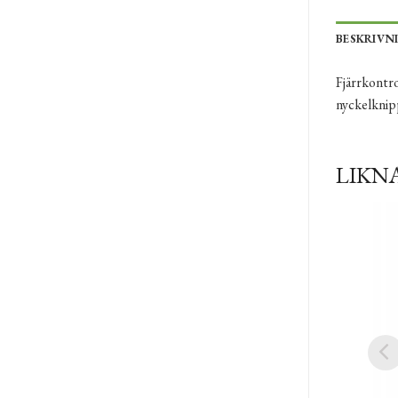
BESKRIVN
Fjärrkontro
nyckelkni
LIKN