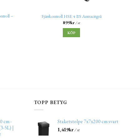
troll –
Fjärrkontroll HSE 4 BS Antracitgrå
Fjä
899
kr
/ st
KÖP
TOPP BETYG
0 cm -
Staketstolpe 7x7x200 cm svart
3-5L) |
1,419
kr
/ st
e