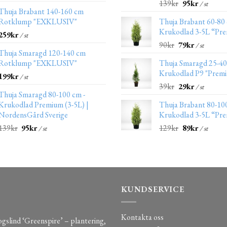
139
kr
95
kr
/ st
Thuja Brabant 140-160 cm
Rotklump "EXKLUSIV"
Thuja Brabant 60-80
Krukodlad 3-5L “Pr
259
kr
/ st
90
kr
79
kr
/ st
Thuja Smaragd 120-140 cm
Rotklump "EXKLUSIV"
Thuja Smaragd 25-4
Krukodlad P9 "Prem
199
kr
/ st
39
kr
29
kr
/ st
Thuja Smaragd 80-100 cm -
Krukodlad Premium (3-5L) |
Thuja Brabant 80-10
NordensGård Sverige
Krukodlad 3-5L “Pr
139
kr
95
kr
129
kr
89
kr
/ st
/ st
KUNDSERVICE
Kontakta oss
gslind ‘Greenspire’ – plantering,