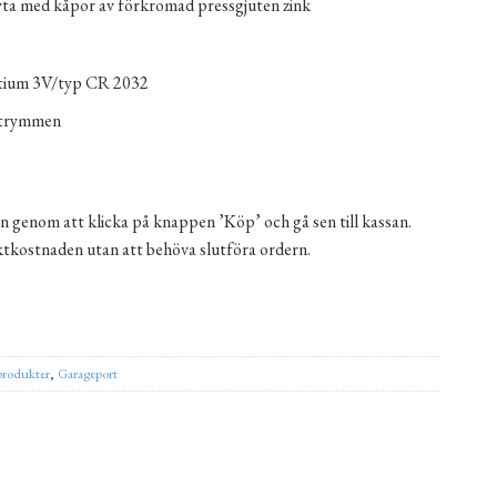
ta med kåpor av förkromad pressgjuten zink
itium 3V/typ CR 2032
utrymmen
n genom att klicka på knappen ’Köp’ och gå sen till kassan.
aktkostnaden utan att behöva slutföra ordern.
mängd
ernative:
produkter
,
Garageport