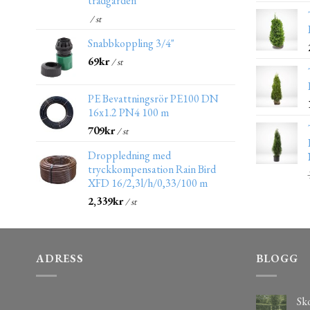
trädgården
/ st
Snabbkoppling 3/4"
69
kr
/ st
PE Bevattningsrör PE100 DN
16x1.2 PN4 100 m
709
kr
/ st
Droppledning med
tryckkompensation Rain Bird
XFD 16/2,3l/h/0,33/100 m
2,339
kr
/ st
ADRESS
BLOGG
Sko