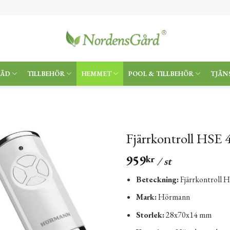
RÄD
TILLBEHÖR
HEMMET
POOL & TILLBEHÖR
TJÄN
Fjärrkontroll HSE 4
959
kr
/ st
Beteckning:
Fjärrkontroll H
Mark:
Hörmann
Storlek:
28x70x14 mm