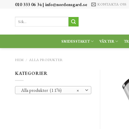
Skip
010 333 06 34 |
info@nordensgard.se
KONTAKTA OSS
to
content
Sök
efter:
SMIDESSTAKET
VÄXTER
T
HEM
/
ALLA PRODUKTER
KATEGORIER
Alla produkter (1 176)
×