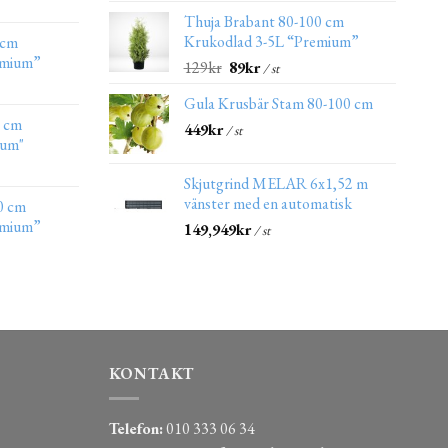
Thuja Brabant 80-100 cm
Krukodlad 3-5L “Premium”
 cm
emium”
129
kr
89
kr
/ st
Gula Krusbär Stam 80-100 cm
0 cm
449
kr
/ st
ium"
Skjutgrind MELAR 6x1,52 m
vänster med en automatisk
0 cm
emium”
149,949
kr
/ st
KONTAKT
Telefon:
010 333 06 34