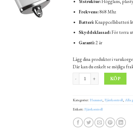
Ytstruktur:
Högglans, plasty
Frekvens:
868 Mhz
Batteri:
Knappcellsbatteri l
Skyddsklassad:
För torra 
Garanti:
2 är
Lägg dina produkter i varukorge
Där kan du enkelt se möjliga fr
Fjärrkontroll HSE 4 BS Silver 
Alt
KÖP
Kategorier:
Hemmet
,
Fjärrkontroll
,
Alla 
Etikett:
Fjärrkontroll