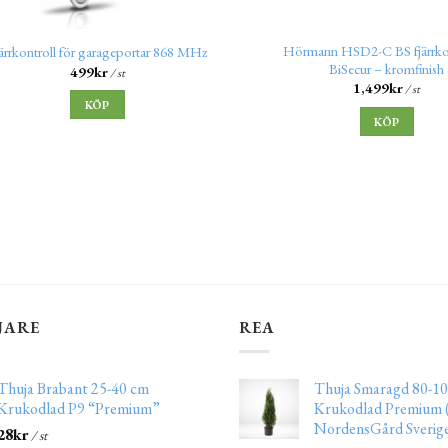
Hörmann HSD2-C BS fjärrkon
ärrkontroll för garageportar 868 MHz
BiSecur – kromfinish
499
kr
/ st
1,499
kr
/ st
KÖP
KÖP
JARE
REA
Thuja Brabant 25-40 cm
Thuja Smaragd 80-10
Krukodlad P9 “Premium”
Krukodlad Premium (
NordensGård Sverig
28
kr
/ st