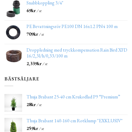
Snabbkoppling 3/4"
69
kr
/ st
PE Bevattningsrör PE100 DN 16x1.2 PN4 100 m
709
kr
/ st
Droppledning med tryckkompensation Rain Bird XFD
16/2,3l/h/0,33/100 m
2,339
kr
/ st
BÄSTSÄLJARE
Thuja Brabant 25-40 cm Krukodlad P9 “Premium”
28
kr
/ st
Thuja Brabant 140-160 cm Rotklump "EXKLUSIV"
259
kr
/ st