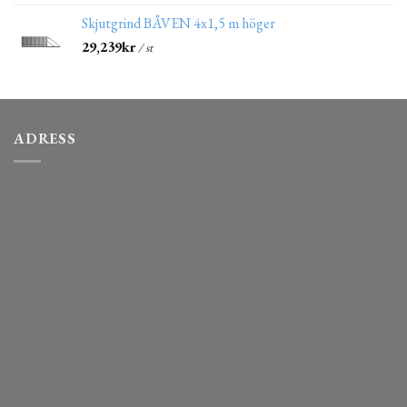
Skjutgrind BÅVEN 4x1,5 m höger
29,239
kr
/ st
ADRESS