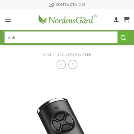
Skip
KONTAKTA OSS
to
content
Sök
efter:
HEM
/
ALLA PRODUKTER