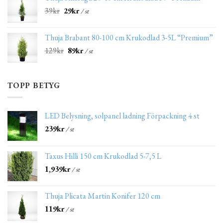
39
kr
29
kr
/ st
Thuja Brabant 80-100 cm Krukodlad 3-5L “Premium”
129
kr
89
kr
/ st
TOPP BETYG
LED Belysning, solpanel ladning Förpackning 4 st
239
kr
/ st
Taxus Hilli 150 cm Krukodlad 5-7,5 L
1,939
kr
/ st
Thuja Plicata Martin Konifer 120 cm
119
kr
/ st