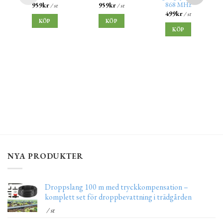
868 MHz
959
kr
959
kr
/ st
/ st
499
kr
/ st
KÖP
KÖP
KÖP
NYA PRODUKTER
Droppslang 100 m med tryckkompensation –
komplett set för droppbevattning i trädgården
/ st