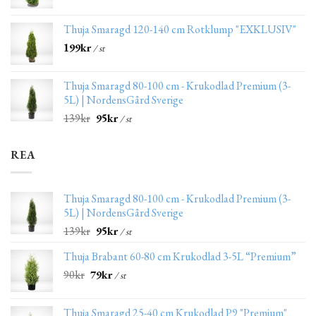
Thuja Smaragd 120-140 cm Rotklump "EXKLUSIV"
199
kr
/ st
Thuja Smaragd 80-100 cm - Krukodlad Premium (3-
5L) | NordensGård Sverige
139
kr
95
kr
/ st
REA
Thuja Smaragd 80-100 cm - Krukodlad Premium (3-
5L) | NordensGård Sverige
139
kr
95
kr
/ st
Thuja Brabant 60-80 cm Krukodlad 3-5L “Premium”
90
kr
79
kr
/ st
Thuja Smaragd 25-40 cm Krukodlad P9 "Premium"