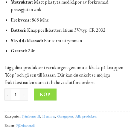
Ytstruktur:
Matt plastyta med kåpor av förkromad
pressgjuten zink
Frekvens:
868 Mhz
Batteri:
Knappcellsbatteri litium 3V/typ CR 2032
Skyddsklassad:
För torra utrymmen
Garanti:
2 är
Lägg dina produkter i varukorgen genom att klicka på knappen
’Köp’ och gå sen till kassan. Där kan du enkelt se möjliga
fraktkostnaden utan att behöva slutföra ordern.
Fjärrkontroll HSE 4 BS Svart Matt&Zink mängd
Alternative:
KÖP
Kategorier:
Fjärrkontroll
,
Hemmet
,
Garageport
,
Alla produkter
Etikett:
Fjärrkontroll