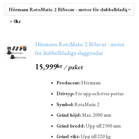
+ 0kr
Hörmann RotoMatic 2 BiSecur - motor
för dubbelbladiga slaggrindar
15,999
kr
/ paket
Producent:
Hörmann
Drivtyp:
För upp-och-över-portar
Symbol:
RotaMatic 2
Grind höjd:
Max. 2000 mm
Grind bredd:
Upp till 2500 mm
Grind vikt:
Upp till 220 kg