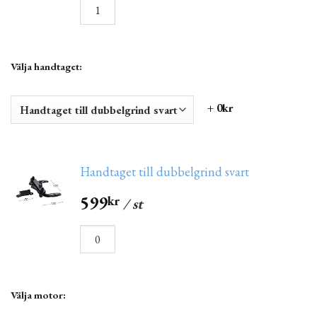
Välja handtaget:
+ 0kr
Handtaget till dubbelgrind svart
599
kr
/ st
Välja motor: