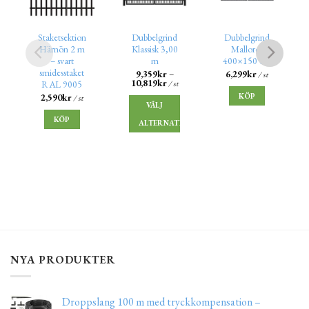
Staketsektion
Dubbelgrind
Dubbelgrind
Härnön 2 m
Klassisk 3,00
Mallorca
– svart
m
400×150 cm
smidesstaket
9,359
kr
–
6,299
kr
/ st
10,819
kr
/ st
RAL 9005
KÖP
2,590
kr
/ st
VÄLJ
KÖP
ALTERNATIV
NYA PRODUKTER
Droppslang 100 m med tryckkompensation –