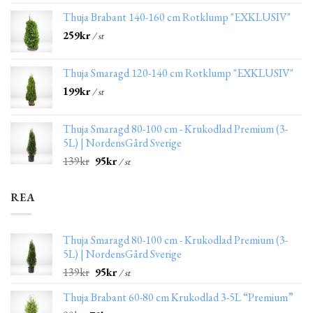
Thuja Brabant 140-160 cm Rotklump "EXKLUSIV"
259
kr
/ st
Thuja Smaragd 120-140 cm Rotklump "EXKLUSIV"
199
kr
/ st
Thuja Smaragd 80-100 cm - Krukodlad Premium (3-
5L) | NordensGård Sverige
139
kr
95
kr
/ st
REA
Thuja Smaragd 80-100 cm - Krukodlad Premium (3-
5L) | NordensGård Sverige
139
kr
95
kr
/ st
Thuja Brabant 60-80 cm Krukodlad 3-5L “Premium”