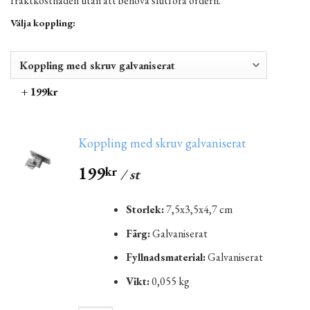
fraktkostnaden utan att behöva slutföra ordern.
Välja koppling:
+ 199kr
Koppling med skruv galvaniserat
199
kr
/ st
Storlek:
7,5x3,5x4,7 cm
Färg:
Galvaniserat
Fyllnadsmaterial:
Galvaniserat
Vikt:
0,055 kg