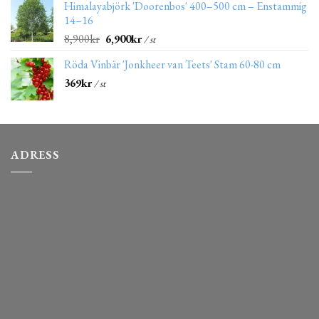
Himalayabjörk 'Doorenbos' 400–500 cm – Enstammig
14–16
8,900
kr
6,900
kr
/ st
Röda Vinbär 'Jonkheer van Teets' Stam 60-80 cm
369
kr
/ st
ADRESS