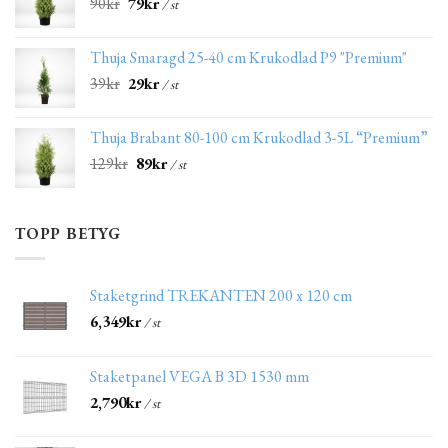
90
kr
79
kr
/ st
Thuja Smaragd 25-40 cm Krukodlad P9 "Premium"
39
kr
29
kr
/ st
Thuja Brabant 80-100 cm Krukodlad 3-5L “Premium”
129
kr
89
kr
/ st
TOPP BETYG
Staketgrind TREKANTEN 200 x 120 cm
6,349
kr
/ st
Staketpanel VEGA B 3D 1530 mm
2,790
kr
/ st