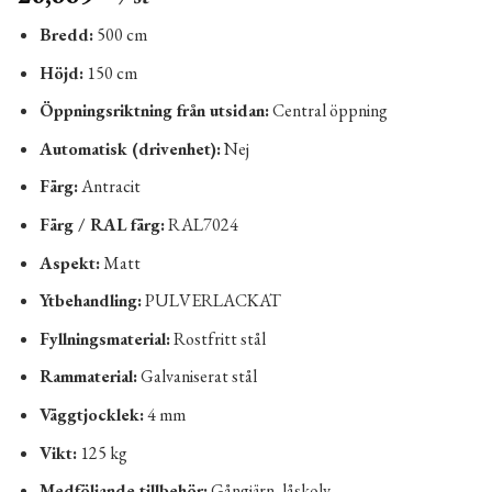
Bredd:
500 cm
Höjd:
150 cm
Öppningsriktning från utsidan:
Central öppning
Automatisk (drivenhet):
Nej
Färg:
Antracit
Färg / RAL färg:
RAL7024
Aspekt:
​​Matt
Ytbehandling:
PULVERLACKAT
Fyllningsmaterial:
Rostfritt stål
Rammaterial:
Galvaniserat stål
Väggtjocklek:
4 mm
Vikt:
125 kg
Medföljande tillbehör:
Gångjärn, låskolv