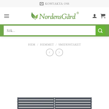
Skip
KONTAKTA OSS
to
content
Sök
efter:
HEM
/
HEMMET
/
SMIDESSTAKET