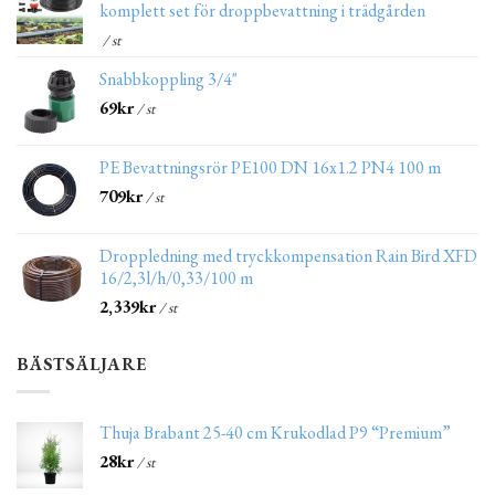
komplett set för droppbevattning i trädgården
/ st
Snabbkoppling 3/4"
69
kr
/ st
PE Bevattningsrör PE100 DN 16x1.2 PN4 100 m
709
kr
/ st
Droppledning med tryckkompensation Rain Bird XFD
16/2,3l/h/0,33/100 m
2,339
kr
/ st
BÄSTSÄLJARE
Thuja Brabant 25-40 cm Krukodlad P9 “Premium”
28
kr
/ st