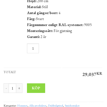
Höjd:
200 cm
Material:
Stål
Antal gängor/borr:
4
Färg:
Svart
Färgnummer enligt RAL-systemet:
9005
Monteringssätt:
För gjutning
Garanti:
2 år
TOTALT
29,037
KR
Dubbelgrind VÄNERN 5×1,5 m - Praktisk och säker lösning för din
Alternative:
KÖP
Kategorier:
Hemmet
,
Alla produkter
,
Dubbelgrind
,
Smidesstaket