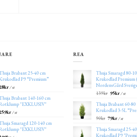
JARE
REA
Thuja Brabant 25-40 cm
Thuja Smaragd 80-10
Krukodlad P9 “Premium”
Krukodlad Premium (
NordensGård Sverig
28
kr
/ st
139
kr
95
kr
/ st
Thuja Brabant 140-160 cm
Rotklump "EXKLUSIV"
Thuja Brabant 60-80
Krukodlad 3-5L “Pr
259
kr
/ st
90
kr
79
kr
/ st
Thuja Smaragd 120-140 cm
Rotklump "EXKLUSIV"
Thuja Smaragd 25-4
Krukodlad P9 "Prem