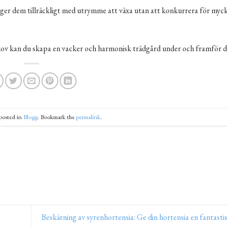
 ger dem tillräckligt med utrymme att växa utan att konkurrera för myc
behov kan du skapa en vacker och harmonisk trädgård under och framför di
posted in
Blogg
. Bookmark the
permalink
.
Beskärning av syrenhortensia: Ge din hortensia en fantast