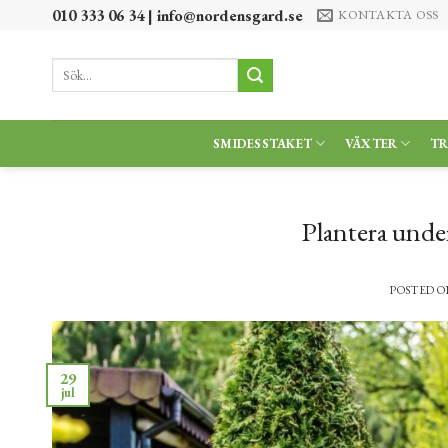
Skip
010 333 06 34 |
info@nordensgard.se
KONTAKTA OSS
to
content
Sök
efter:
SMIDESSTAKET
VÄXTER
T
Plantera under
POSTED 
29
jul