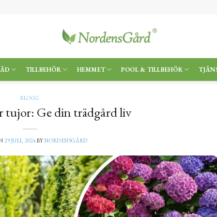
RÄD
TILLBEHÖR
HEMMET
POOL & TILLBEHÖR
TJÄN
BLOGG
 tujor: Ge din trädgård liv
ON
29 JULI, 2024
BY
NORDENSGÅRD