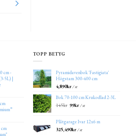
TOPP BETYG
0 cm -
Pyramidavenbok 'Fastigiata'
3-5L) |
Högstam 300-400 cm
e
4,890
kr
/ st
Bok 70-100 cm Krukodlad 2-3L
 cm
145
kr
99
kr
/ st
emium”
Plåtgarage Ivar 12x6 m
0 cm
325,490
kr
/ st
ium"