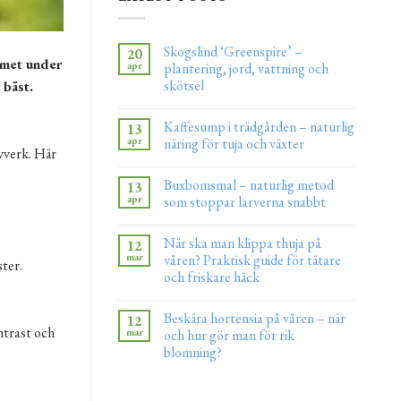
Skogslind ‘Greenspire’ –
20
mmet under
apr
plantering, jord, vattning och
skötsel
 bäst.
Kaffesump i trädgården – naturlig
13
apr
näring för tuja och växter
vverk. Här
Buxbomsmal – naturlig metod
13
apr
som stoppar larverna snabbt
När ska man klippa thuja på
12
mar
våren? Praktisk guide för tätare
ster.
och friskare häck
Beskära hortensia på våren – när
12
ntrast och
mar
och hur gör man för rik
blomning?