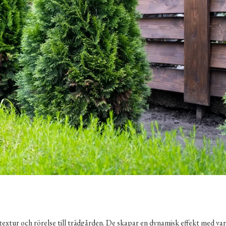
 textur och rörelse till trädgården. De skapar en dynamisk effekt med va