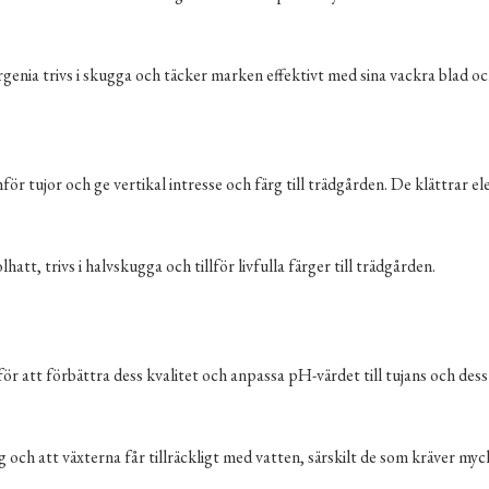
genia trivs i skugga och täcker marken effektivt med sina vackra blad 
ör tujor och ge vertikal intresse och färg till trädgården. De klättrar e
tt, trivs i halvskugga och tillför livfulla färger till trädgården.
ör att förbättra dess kvalitet och anpassa pH-värdet till tujans och dess
g och att växterna får tillräckligt med vatten, särskilt de som kräver myc