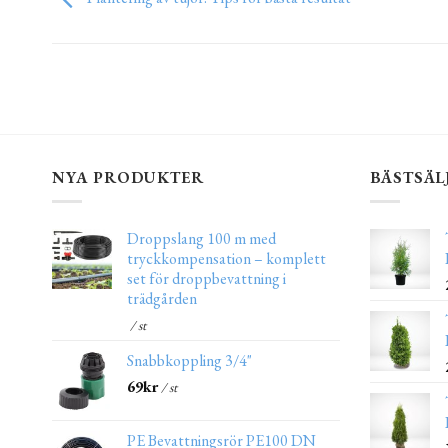
NYA PRODUKTER
BÄSTSÄL
Droppslang 100 m med
tryckkompensation – komplett
set för droppbevattning i
trädgården
/ st
Snabbkoppling 3/4"
69
kr
/ st
PE Bevattningsrör PE100 DN