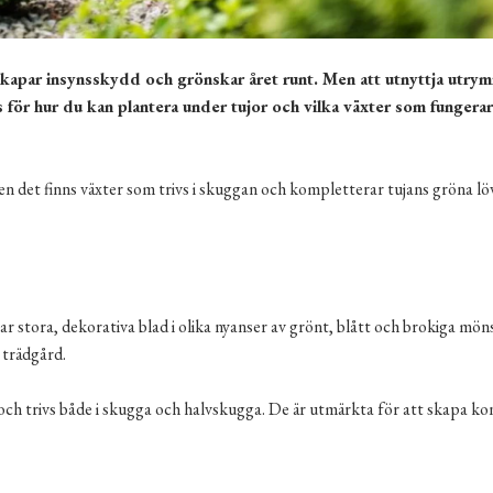
skapar insynsskydd och grönskar året runt. Men att utnyttja utry
s för hur du kan plantera under tujor och vilka växter som fungerar
 det finns växter som trivs i skuggan och kompletterar tujans gröna lö
r stora, dekorativa blad i olika nyanser av grönt, blått och brokiga mön
 trädgård.
och trivs både i skugga och halvskugga. De är utmärkta för att skapa ko