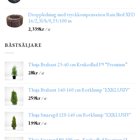
Droppledning med tryckkompensation Rain Bird XFD
16/2,3l/h/0,33/100 m
2,339
kr
/ st
BÄSTSÄLJARE
Thuja Brabant 25-40 cm Krukodlad P9 “Premium”
28
kr
/ st
Thuja Brabant 140-160 cm Rotklump "EXKLUSIV"
259
kr
/ st
Thuja Smaragd 120-140 cm Rotklump "EXKLUSIV"
199
kr
/ st
Thuja Smaragd 80-100 cm - Krukodlad Premium (3-