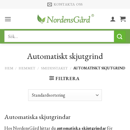
Skip
KONTAKTA OSS
to
content
Sök
efter:
Automatiskt skjutgrind
HEM
/
HEMMET
/
SMIDESSTAKET
/
AUTOMATISKT SKJUTGRIND
FILTRERA
Automatiska skjutgrindar
Hos NordensGård hittar du
automatiska skjutgrindar
för