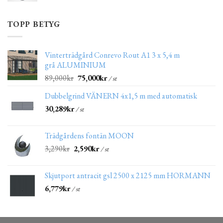
TOPP BETYG
Vinterträdgård Conrevo Rout A1 3 x 5,4 m
grå ALUMINIUM
89,000
kr
75,000
kr
/ st
Dubbelgrind VÄNERN 4x1,5 m med automatisk
30,289
kr
/ st
Trädgårdens fontän MOON
3,290
kr
2,590
kr
/ st
Skjutport antracit gsl 2500 x 2125 mm HORMANN
6,779
kr
/ st