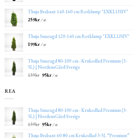
Thuja Brabant 140-160 cm Rotklump "EXKLUSIV"
259
kr
/ st
Thuja Smaragd 120-140 cm Rotklump "EXKLUSIV"
199
kr
/ st
Thuja Smaragd 80-100 cm - Krukodlad Premium (3-
5L) | NordensGård Sverige
139
kr
95
kr
/ st
REA
Thuja Smaragd 80-100 cm - Krukodlad Premium (3-
5L) | NordensGård Sverige
139
kr
95
kr
/ st
Thuja Brabant 60-80 cm Krukodlad 3-5L “Premium”