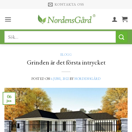
Skip
KONTAKTA OSS
to
content
Sök
efter:
BLOGG
Grinden är det första intrycket
POSTED ON
6 JUNI, 2022
BY
NORDENSGÅRD
06
jun