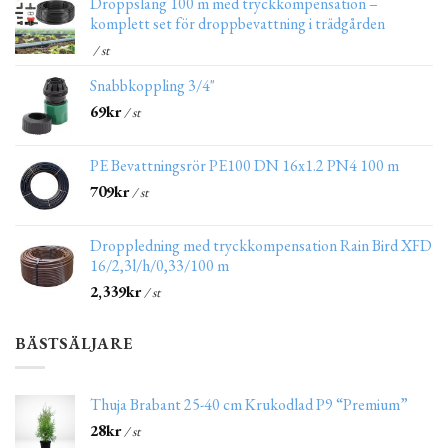
Droppslang 100 m med tryckkompensation –
komplett set för droppbevattning i trädgården
/ st
Snabbkoppling 3/4"
69
kr
/ st
PE Bevattningsrör PE100 DN 16x1.2 PN4 100 m
709
kr
/ st
Droppledning med tryckkompensation Rain Bird XFD
16/2,3l/h/0,33/100 m
2,339
kr
/ st
BÄSTSÄLJARE
Thuja Brabant 25-40 cm Krukodlad P9 “Premium”
28
kr
/ st