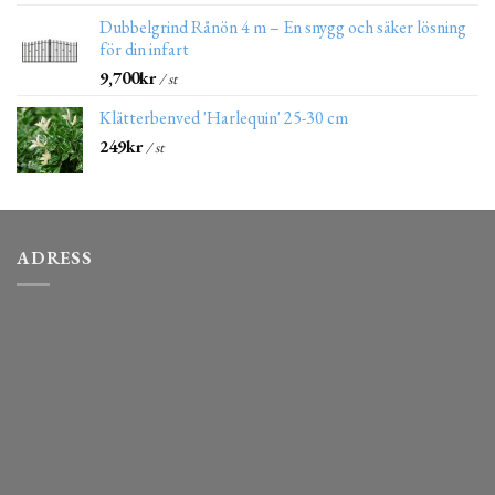
Dubbelgrind Rånön 4 m – En snygg och säker lösning
för din infart
9,700
kr
/ st
Klätterbenved 'Harlequin' 25-30 cm
249
kr
/ st
ADRESS