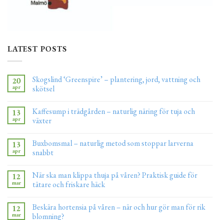
LATEST POSTS
Skogslind ‘Greenspire’ – plantering, jord, vattning och
20
apr
skötsel
Kaffesump i trädgården – naturlig näring för tuja och
13
apr
växter
Buxbomsmal – naturlig metod som stoppar larverna
13
apr
snabbt
När ska man klippa thuja på våren? Praktisk guide för
12
mar
tätare och friskare häck
Beskära hortensia på våren – när och hur gör man för rik
12
mar
blomning?