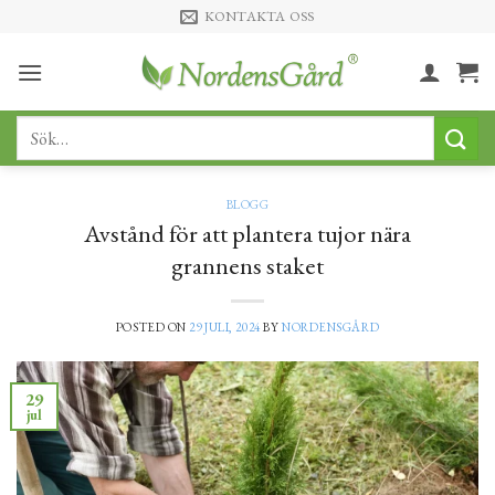
Skip
KONTAKTA OSS
to
content
Sök
efter:
BLOGG
Avstånd för att plantera tujor nära
grannens staket
POSTED ON
29 JULI, 2024
BY
NORDENSGÅRD
29
jul