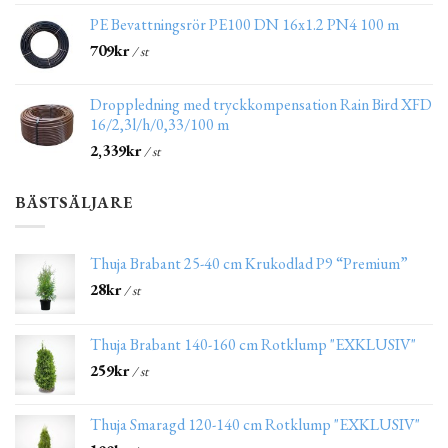
PE Bevattningsrör PE100 DN 16x1.2 PN4 100 m
709
kr
/ st
Droppledning med tryckkompensation Rain Bird XFD
16/2,3l/h/0,33/100 m
2,339
kr
/ st
BÄSTSÄLJARE
Thuja Brabant 25-40 cm Krukodlad P9 “Premium”
28
kr
/ st
Thuja Brabant 140-160 cm Rotklump "EXKLUSIV"
259
kr
/ st
Thuja Smaragd 120-140 cm Rotklump "EXKLUSIV"