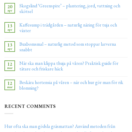
Skogslind ‘Greenspire’ – plantering, jord, vattning och
20
apr
skötsel
Kaffesump i trädgården – naturlig näring för tuja och
13
apr
växter
Buxbomsmal – naturlig metod som stoppar larverna
13
apr
snabbt
När ska man klippa thuja på våren? Praktisk guide för
12
mar
tätare och friskare häck
Beskära hortensia på våren – när och hur gör man för rik
12
mar
blomning?
RECENT COMMENTS
Hur ofta ska man gödsla gräsmattan? Använd metoden från