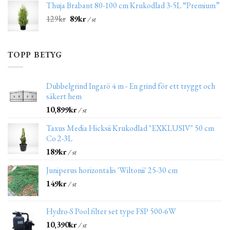
Thuja Brabant 80-100 cm Krukodlad 3-5L “Premium”
129
kr
89
kr
/ st
TOPP BETYG
Dubbelgrind Ingarö 4 m - En grind för ett tryggt och
säkert hem
10,899
kr
/ st
Taxus Media Hicksii Krukodlad "EXKLUSIV" 50 cm
Co 2-3L
189
kr
/ st
Juniperus horizontalis 'Wiltonii' 25-30 cm
149
kr
/ st
Hydro-S Pool filter set type FSP 500-6W
10,390
kr
/ st