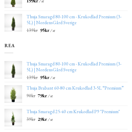
199
kr
/ st
Thuja Smaragd 80-100 cm - Krukodlad Premium (3-
5L) | NordensGård Sverige
139
kr
95
kr
/ st
REA
Thuja Smaragd 80-100 cm - Krukodlad Premium (3-
5L) | NordensGård Sverige
139
kr
95
kr
/ st
Thuja Brabant 60-80 cm Krukodlad 3-5L “Premium”
90
kr
79
kr
/ st
Thuja Smaragd 25-40 cm Krukodlad P9 "Premium"
39
kr
29
kr
/ st