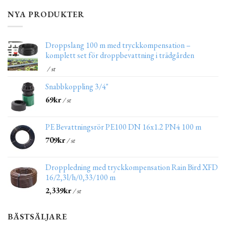
NYA PRODUKTER
Droppslang 100 m med tryckkompensation –
komplett set för droppbevattning i trädgården
/ st
Snabbkoppling 3/4"
69
kr
/ st
PE Bevattningsrör PE100 DN 16x1.2 PN4 100 m
709
kr
/ st
Droppledning med tryckkompensation Rain Bird XFD
16/2,3l/h/0,33/100 m
2,339
kr
/ st
BÄSTSÄLJARE