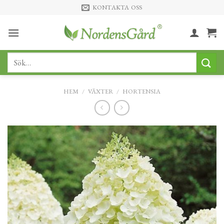
Skip
KONTAKTA OSS
to
content
Sök
efter:
HEM
/
VÄXTER
/
HORTENSIA