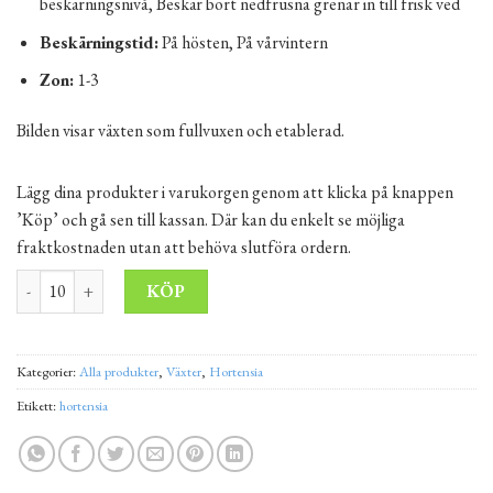
beskärningsnivå, Beskär bort nedfrusna grenar in till frisk ved
Beskärningstid:
På hösten, På vårvintern
Zon:
1-3
Bilden visar växten som fullvuxen och etablerad.
Lägg dina produkter i varukorgen genom att klicka på knappen
’Köp’ och gå sen till kassan. Där kan du enkelt se möjliga
fraktkostnaden utan att behöva slutföra ordern.
Vipphortensia 'Fraise Melba' 15-20 cm Kruka 5L mängd
Alternative:
KÖP
Kategorier:
Alla produkter
,
Växter
,
Hortensia
Etikett:
hortensia