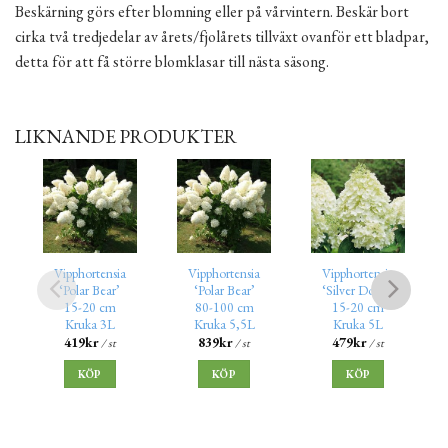
Beskärning görs efter blomning eller på vårvintern. Beskär bort
cirka två tredjedelar av årets/fjolårets tillväxt ovanför ett bladpar,
detta för att få större blomklasar till nästa säsong.
LIKNANDE PRODUKTER
Vipphortensia
Vipphortensia
Vipphortensia
‘Polar Bear’
‘Polar Bear’
‘Silver Dollar’
15-20 cm
80-100 cm
15-20 cm
Kruka 3L
Kruka 5,5L
Kruka 5L
419
kr
839
kr
479
kr
/ st
/ st
/ st
KÖP
KÖP
KÖP