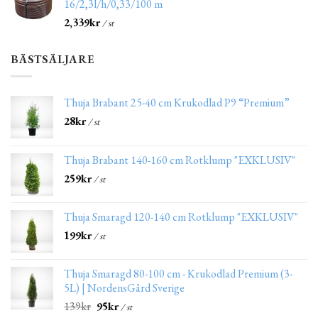
16/2,3l/h/0,33/100 m
2,339
kr
/ st
BÄSTSÄLJARE
Thuja Brabant 25-40 cm Krukodlad P9 “Premium”
28
kr
/ st
Thuja Brabant 140-160 cm Rotklump "EXKLUSIV"
259
kr
/ st
Thuja Smaragd 120-140 cm Rotklump "EXKLUSIV"
199
kr
/ st
Thuja Smaragd 80-100 cm - Krukodlad Premium (3-
5L) | NordensGård Sverige
139
kr
95
kr
/ st