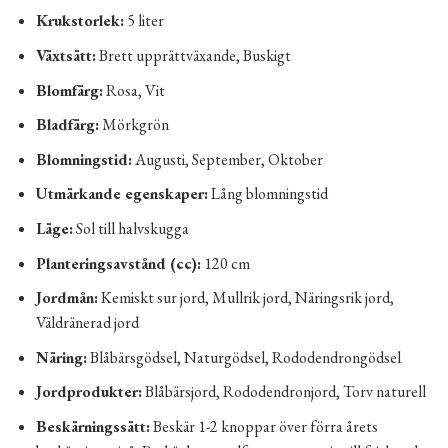
Krukstorlek:
5 liter
Växtsätt:
Brett upprättväxande, Buskigt
Blomfärg:
Rosa, Vit
Bladfärg:
Mörkgrön
Blomningstid:
Augusti, September, Oktober
Utmärkande egenskaper:
Lång blomningstid
Läge:
Sol till halvskugga
Planteringsavstånd (cc):
120 cm
Jordmån:
Kemiskt sur jord, Mullrik jord, Näringsrik jord,
Väldränerad jord
Näring:
Blåbärsgödsel, Naturgödsel, Rododendrongödsel
Jordprodukter:
Blåbärsjord, Rododendronjord, Torv naturell
Beskärningssätt:
Beskär 1-2 knoppar över förra årets