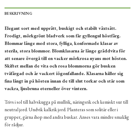
BESKRIVNING
Elegant sort med upprätt, buskigt och stabilt växtsätt.
Frodigt, mörkgrönt bladverk som får gyllengul höstfärg.
Blommar länge med stora, fylliga, konformade klasar av
sterila, stora blommor. Blomklasarna är länge gräddvita för
att senare övergå till en vacker mörkrosa nyans mot hösten.
Skiftet mellan de vita och rosa blommorna gör busken
tvåfärgad och är vackert iögonfallande. Klasarna håller sig
fina långt in på hösten innan de till slut torkar och står som
vackra, ljusbruna eterneller över vintern.
Trivs i sol till halvskugga på mullrik, näringsrik och kemiskt sur till
neutral jord. Undvik kalkrik jord. Planteras som solitär eller i
grupper, gärna ihop med andra buskar. Anses vara mindre smaklig
för rådjur.