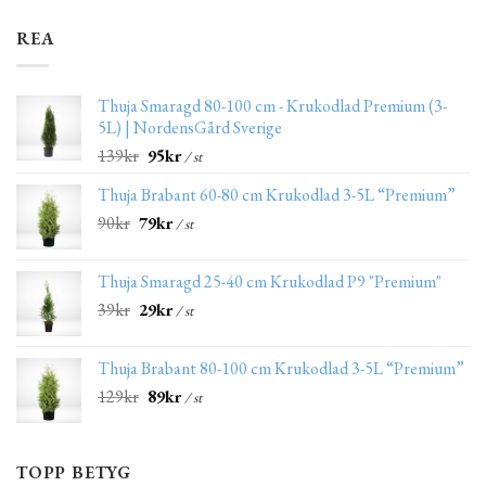
REA
Thuja Smaragd 80-100 cm - Krukodlad Premium (3-
5L) | NordensGård Sverige
139
kr
95
kr
/ st
Thuja Brabant 60-80 cm Krukodlad 3-5L “Premium”
90
kr
79
kr
/ st
Thuja Smaragd 25-40 cm Krukodlad P9 "Premium"
39
kr
29
kr
/ st
Thuja Brabant 80-100 cm Krukodlad 3-5L “Premium”
129
kr
89
kr
/ st
TOPP BETYG