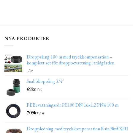
NYA PRODUKTER
Droppslang 100 m med tryckkompensation –
komplett set för droppbevattning i trädgården
/ st
Snabbkoppling 3/4"
69
kr
/ st
PE Bevattningsrör PE100 DN 16x1.2 PN4 100 m
709
kr
/ st
Droppledning med tryckkompensation Rain Bird XFD