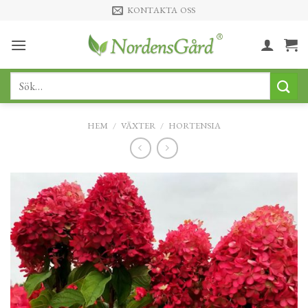
Skip
KONTAKTA OSS
to
content
Sök
efter:
HEM
/
VÄXTER
/
HORTENSIA