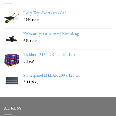
Rolly Toys Skottkärra Cat
499
kr
/ st
Kulventil plast 16 mm | hård slang
69
kr
/ st
Täckbark 2160 L Rölunda | 1 pall
/ 1 pall
Staketpanel MELAR 200 x 120 cm
3,119
kr
/ st
ADRESS