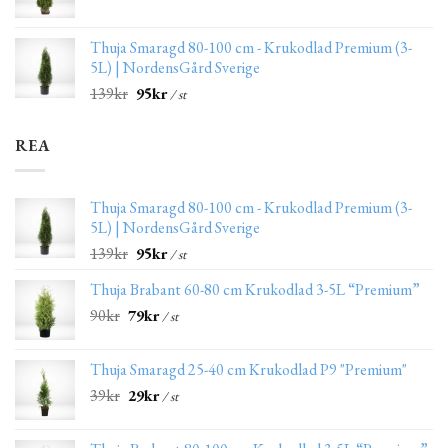
Thuja Smaragd 80-100 cm - Krukodlad Premium (3-
5L) | NordensGård Sverige
139
kr
95
kr
/ st
REA
Thuja Smaragd 80-100 cm - Krukodlad Premium (3-
5L) | NordensGård Sverige
139
kr
95
kr
/ st
Thuja Brabant 60-80 cm Krukodlad 3-5L “Premium”
90
kr
79
kr
/ st
Thuja Smaragd 25-40 cm Krukodlad P9 "Premium"
39
kr
29
kr
/ st