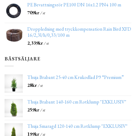
PE Bevattningsrör PE100 DN 16x1.2 PN4 100 m
709
kr
/ st
Droppledning med tryckkompensation Rain Bird XFD
16/2,3l/h/0,33/100 m
2,339
kr
/ st
BÄSTSÄLJARE
Thuja Brabant 25-40 cm Krukodlad P9 “Premium”
28
kr
/ st
Thuja Brabant 140-160 cm Rotklump "EXKLUSIV"
259
kr
/ st
Thuja Smaragd 120-140 cm Rotklump "EXKLUSIV"
199
kr
/ st