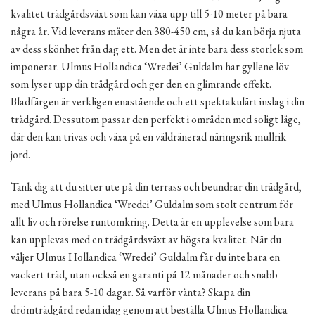
kvalitet trädgårdsväxt som kan växa upp till 5-10 meter på bara
några år. Vid leverans mäter den 380-450 cm, så du kan börja njuta
av dess skönhet från dag ett. Men det är inte bara dess storlek som
imponerar. Ulmus Hollandica ‘Wredei’ Guldalm har gyllene löv
som lyser upp din trädgård och ger den en glimrande effekt.
Bladfärgen är verkligen enastående och ett spektakulärt inslag i din
trädgård. Dessutom passar den perfekt i områden med soligt läge,
där den kan trivas och växa på en väldränerad näringsrik mullrik
jord.
Tänk dig att du sitter ute på din terrass och beundrar din trädgård,
med Ulmus Hollandica ‘Wredei’ Guldalm som stolt centrum för
allt liv och rörelse runtomkring. Detta är en upplevelse som bara
kan upplevas med en trädgårdsväxt av högsta kvalitet. När du
väljer Ulmus Hollandica ‘Wredei’ Guldalm får du inte bara en
vackert träd, utan också en garanti på 12 månader och snabb
leverans på bara 5-10 dagar. Så varför vänta? Skapa din
drömträdgård redan idag genom att beställa Ulmus Hollandica