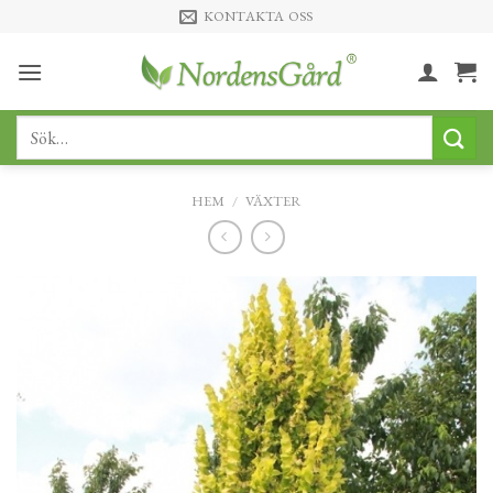
Skip
KONTAKTA OSS
to
content
Sök
efter:
HEM
/
VÄXTER