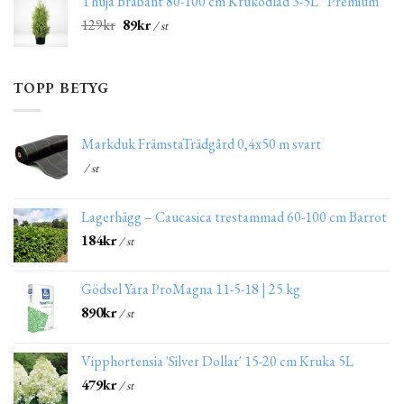
Thuja Brabant 80-100 cm Krukodlad 3-5L “Premium”
129
kr
89
kr
/ st
TOPP BETYG
Markduk FrämstaTrädgård 0,4x50 m svart
/ st
Lagerhägg – Caucasica trestammad 60-100 cm Barrot
184
kr
/ st
Gödsel Yara ProMagna 11-5-18 | 25 kg
890
kr
/ st
Vipphortensia 'Silver Dollar' 15-20 cm Kruka 5L
479
kr
/ st