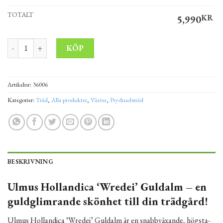
TOTALT
5,990
KR
Ulmus hollandica ’Wredei’ Guldalm 380-450 cm 10-12 mängd
Alternative:
KÖP
Artikelnr:
36006
Kategorier:
Träd
,
Alla produkter
,
Växter
,
Prydnadsträd
BESKRIVNING
Ulmus Hollandica ‘Wredei’ Guldalm – en
guldglimrande skönhet till din trädgård!
Ulmus Hollandica ‘Wredei’ Guldalm är en snabbväxande, högsta-