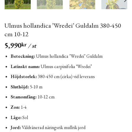
Ulmus hollandica ’Wredei’ Guldalm 380-450
cm 10-12
5,990
kr
/ st
Beteckning:
Ulmus hollandica ’Wredei’ Guldalm
Latinskt namn:
Ulmus carpinifolia ‘Wredei’
Höjdstorlek:
380-450 cm (cirka) vid leverans
Sluthöjd:
5-10 m
Stamomfång:
10-12 cm
Zon:
1-4
Läge:
Sol
Jord:
Väldränerad näringsrik mullrik jord