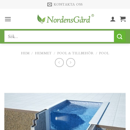
Skip
KONTAKTA OSS
to
content
Sök
efter:
HEM
/
HEMMET
/
POOL & TILLBEHÖR
/
POOL