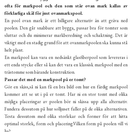
ofta för markpool och den som står ovan mark kallas av
förklarliga skäl för just ovanmarkspool.
En pool ovan mark är ett billigare alternativ än att gräva ned
poolen. Den går snabbare att bygga, passar bra för tomter som
sluttar och du minimerar markberedning och schaktning. Det är
viktigt med en stadig grund för att ovanmarkpoolen ska kunna stå
helt plant.
En markpool kan vara en nedsänkt glasfiberpool som levereras i
ett enda stycke eller så kan det vara en klassisk markpool med en
trästomme som bärande konstruktion.
Passar det med en markpool på er tomt?
Gör en skiss,så ni kan få en bra bild om hur en färdig markpool
kommer att se ut i på er tomt. Har ni en stor tomt med olika
möjliga placeringar av poolen bör ni skissa upp alla alternativ.
Fundera dessutom på hur solljuset faller på de olika alternativen.
Testa dessutom med olika storlekar och former för att hitta
optimal storlek, form och placering.Vilken form på poolen vill vi
ha?