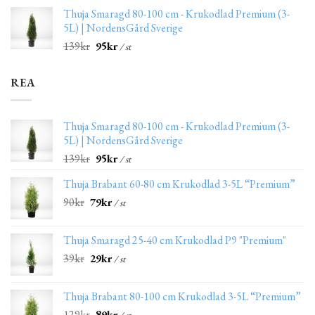
Thuja Smaragd 80-100 cm - Krukodlad Premium (3-
5L) | NordensGård Sverige
139
kr
95
kr
/ st
REA
Thuja Smaragd 80-100 cm - Krukodlad Premium (3-
5L) | NordensGård Sverige
139
kr
95
kr
/ st
Thuja Brabant 60-80 cm Krukodlad 3-5L “Premium”
90
kr
79
kr
/ st
Thuja Smaragd 25-40 cm Krukodlad P9 "Premium"
39
kr
29
kr
/ st
Thuja Brabant 80-100 cm Krukodlad 3-5L “Premium”
129
kr
89
kr
/ st