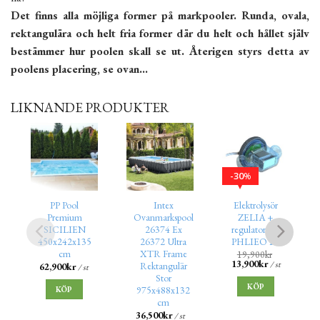
Det finns alla möjliga former på markpooler. Runda, ovala,
rektangulära och helt fria former där du helt och hållet själv
bestämmer hur poolen skall se ut. Återigen styrs detta av
poolens placering, se ovan…
LIKNANDE PRODUKTER
30
%
PP Pool
Intex
Elektrolysör
Premium
Ovanmarkspool
ZELIA +
SICILIEN
26374 Ex
regulator PH
450x242x135
26372 Ultra
PHLIEO LT
cm
XTR Frame
19,900
kr
13,900
kr
/ st
Rektangulär
62,900
kr
/ st
Stor
KÖP
975x488x132
KÖP
cm
36,500
kr
/ st