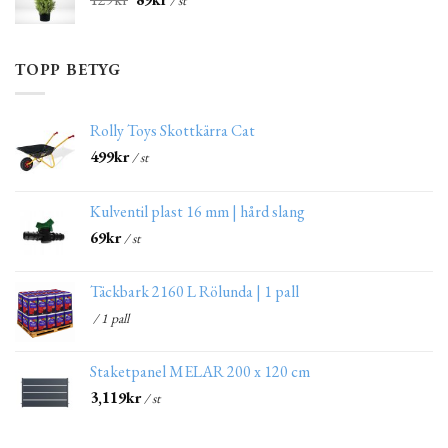
TOPP BETYG
Rolly Toys Skottkärra Cat
499
kr
/ st
Kulventil plast 16 mm | hård slang
69
kr
/ st
Täckbark 2160 L Rölunda | 1 pall
/ 1 pall
Staketpanel MELAR 200 x 120 cm
3,119
kr
/ st