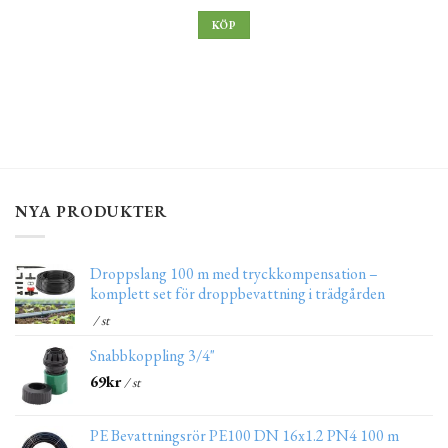
KÖP
NYA PRODUKTER
Droppslang 100 m med tryckkompensation –
komplett set för droppbevattning i trädgården
/ st
Snabbkoppling 3/4"
69
kr
/ st
PE Bevattningsrör PE100 DN 16x1.2 PN4 100 m