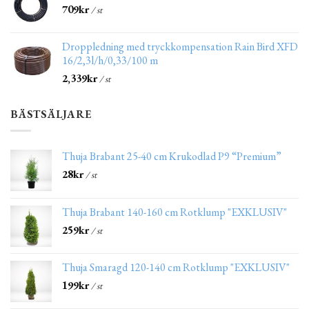
709
kr
/ st
Droppledning med tryckkompensation Rain Bird XFD
16/2,3l/h/0,33/100 m
2,339
kr
/ st
BÄSTSÄLJARE
Thuja Brabant 25-40 cm Krukodlad P9 “Premium”
28
kr
/ st
Thuja Brabant 140-160 cm Rotklump "EXKLUSIV"
259
kr
/ st
Thuja Smaragd 120-140 cm Rotklump "EXKLUSIV"
199
kr
/ st