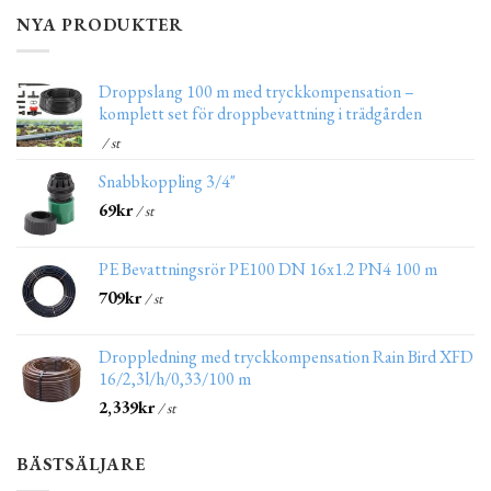
NYA PRODUKTER
Droppslang 100 m med tryckkompensation –
komplett set för droppbevattning i trädgården
/ st
Snabbkoppling 3/4"
69
kr
/ st
PE Bevattningsrör PE100 DN 16x1.2 PN4 100 m
709
kr
/ st
Droppledning med tryckkompensation Rain Bird XFD
16/2,3l/h/0,33/100 m
2,339
kr
/ st
BÄSTSÄLJARE