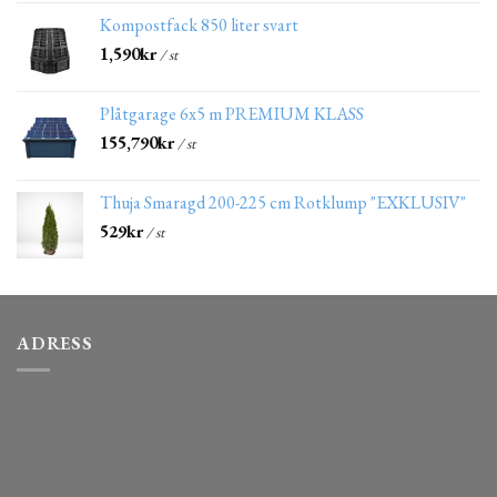
Kompostfack 850 liter svart
1,590
kr
/ st
Plåtgarage 6x5 m PREMIUM KLASS
155,790
kr
/ st
Thuja Smaragd 200-225 cm Rotklump "EXKLUSIV"
529
kr
/ st
ADRESS