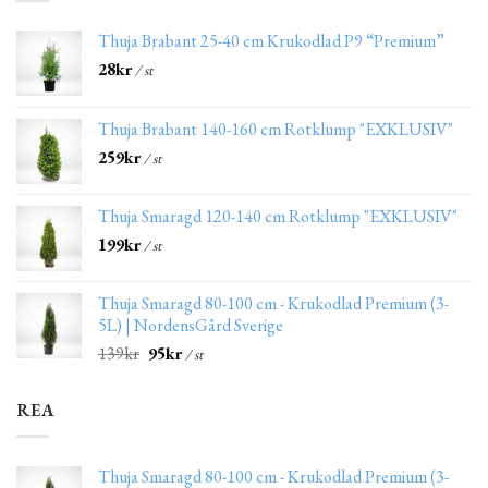
Thuja Brabant 25-40 cm Krukodlad P9 “Premium”
28
kr
/ st
Thuja Brabant 140-160 cm Rotklump "EXKLUSIV"
259
kr
/ st
Thuja Smaragd 120-140 cm Rotklump "EXKLUSIV"
199
kr
/ st
Thuja Smaragd 80-100 cm - Krukodlad Premium (3-
5L) | NordensGård Sverige
139
kr
95
kr
/ st
REA
Thuja Smaragd 80-100 cm - Krukodlad Premium (3-