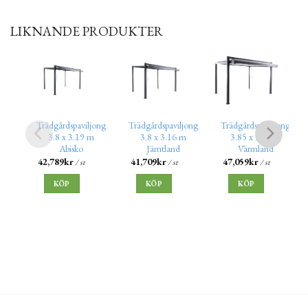
LIKNANDE PRODUKTER
Trädgårdspaviljong
Trädgårdspaviljong
Trädgårdspaviljong
3.8 x 3.19 m
3.8 x 3.16 m
3.85 x 3.16 m
Abisko
Jämtland
Värmland
42,789
kr
41,709
kr
47,059
kr
/ st
/ st
/ st
KÖP
KÖP
KÖP