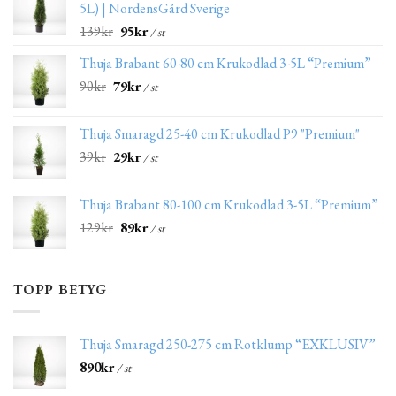
5L) | NordensGård Sverige
139
kr
95
kr
/ st
Thuja Brabant 60-80 cm Krukodlad 3-5L “Premium”
90
kr
79
kr
/ st
Thuja Smaragd 25-40 cm Krukodlad P9 "Premium"
39
kr
29
kr
/ st
Thuja Brabant 80-100 cm Krukodlad 3-5L “Premium”
129
kr
89
kr
/ st
TOPP BETYG
Thuja Smaragd 250-275 cm Rotklump “EXKLUSIV”
890
kr
/ st