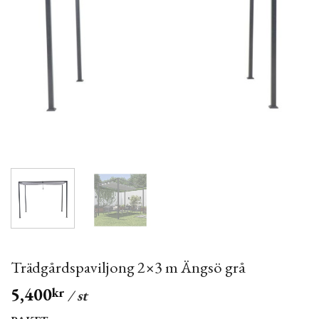
Trädgårdspaviljong 2×3 m Ängsö grå
5,400
kr
/ st