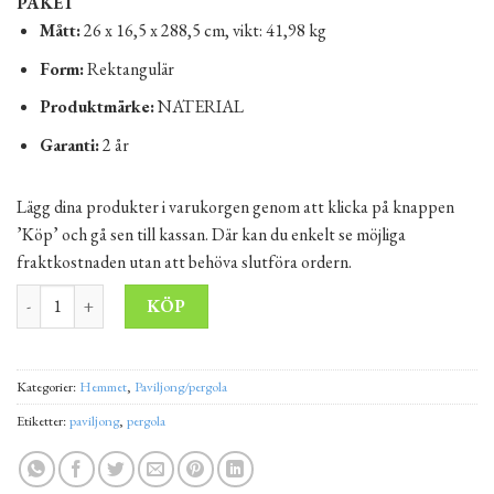
PAKET
Mått:
26 x 16,5 x 288,5 cm, vikt: 41,98 kg
Form:
Rektangulär
Produktmärke:
NATERIAL
Garanti:
2 år
Lägg dina produkter i varukorgen genom att klicka på knappen
’Köp’ och gå sen till kassan. Där kan du enkelt se möjliga
fraktkostnaden utan att behöva slutföra ordern.
Trädgårdspaviljong 2x3 m Ängsö grå mängd
Alternative:
KÖP
Kategorier:
Hemmet
,
Paviljong/pergola
Etiketter:
paviljong
,
pergola