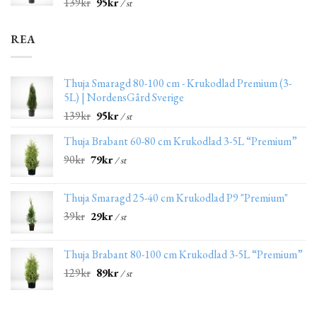
139
kr
95
kr
/ st
REA
Thuja Smaragd 80-100 cm - Krukodlad Premium (3-
5L) | NordensGård Sverige
139
kr
95
kr
/ st
Thuja Brabant 60-80 cm Krukodlad 3-5L “Premium”
90
kr
79
kr
/ st
Thuja Smaragd 25-40 cm Krukodlad P9 "Premium"
39
kr
29
kr
/ st
Thuja Brabant 80-100 cm Krukodlad 3-5L “Premium”
129
kr
89
kr
/ st