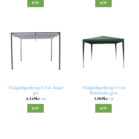
KÖP
KÖP
Trädgårdspaviljong 3×3 m Ängsö
Trädgårdspaviljong 3×3 m
grå
Björnlandet grön
6,149
kr
1,069
kr
/ st
/ st
KÖP
KÖP