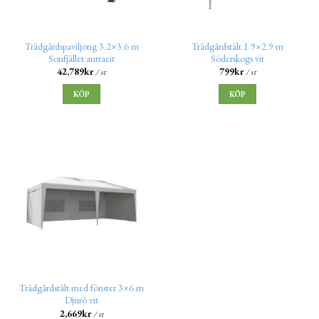
Trädgårdspaviljong 3.2×3.6 m
Trädgårdstält 1.9×2.9 m
Sonfjället antracit
Söderskogs vit
42,789
kr
799
kr
/ st
/ st
KÖP
KÖP
Trädgårdstält med fönster 3×6 m
Djurö vit
2,669
kr
/ st