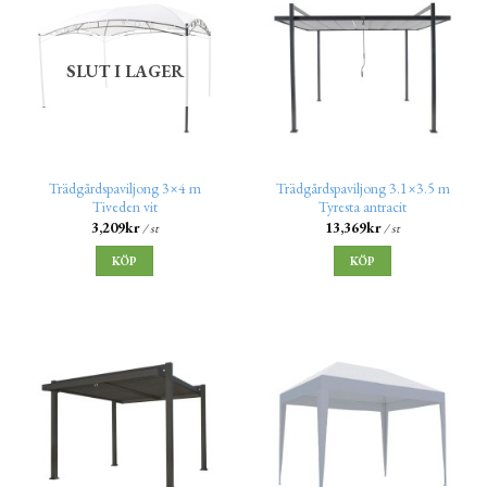
SLUT I LAGER
Trädgårdspaviljong 3×4 m
Trädgårdspaviljong 3.1×3.5 m
Tiveden vit
Tyresta antracit
3,209
kr
13,369
kr
/ st
/ st
KÖP
KÖP