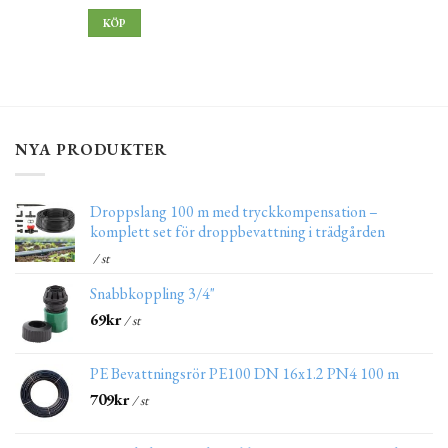
KÖP
NYA PRODUKTER
Droppslang 100 m med tryckkompensation –
komplett set för droppbevattning i trädgården
/ st
Snabbkoppling 3/4"
69
kr
/ st
PE Bevattningsrör PE100 DN 16x1.2 PN4 100 m
709
kr
/ st