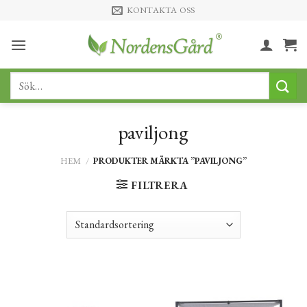
Skip
KONTAKTA OSS
to
content
Sök
efter:
paviljong
HEM
/
PRODUKTER MÄRKTA ”PAVILJONG”
FILTRERA