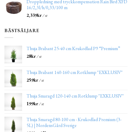
Droppledning med tryckkompensation Rain Bird XFD
16/2,3l/h/0,33/100 m
2,339
kr
/ st
BÄSTSÄLJARE
Thuja Brabant 25-40 cm Krukodlad P9 “Premium”
28
kr
/ st
Thuja Brabant 140-160 cm Rotklump "EXKLUSIV"
259
kr
/ st
Thuja Smaragd 120-140 cm Rotklump "EXKLUSIV"
199
kr
/ st
Thuja Smaragd 80-100 cm - Krukodlad Premium (3-
5L) | NordensGård Sverige