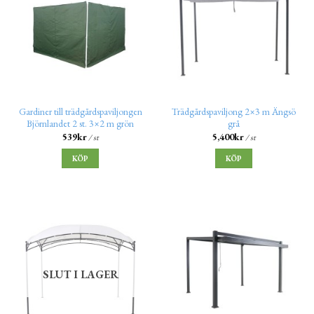
Gardiner till trädgårdspaviljongen
Trädgårdspaviljong 2×3 m Ängsö
Björnlandet 2 st. 3×2 m grön
grå
539
kr
5,400
kr
/ st
/ st
KÖP
KÖP
SLUT I LAGER