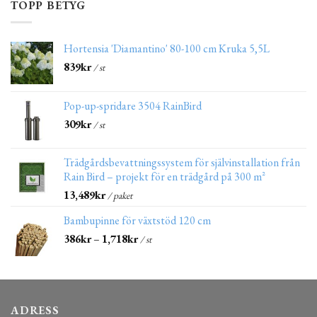
TOPP BETYG
Hortensia 'Diamantino' 80-100 cm Kruka 5,5L
839
kr
/ st
Pop-up-spridare 3504 RainBird
309
kr
/ st
Trädgårdsbevattningssystem för självinstallation från
Rain Bird – projekt för en trädgård på 300 m²
13,489
kr
/ paket
Bambupinne för växtstöd 120 cm
386
kr
–
1,718
kr
/ st
ADRESS