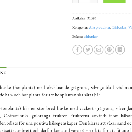
Artikelnr:
31320
Kategorier:
Alla produkter
,
Bärbuskar
,
Vä
Etikett:
bärbuskar
ING
buske (honplanta) med olivliknande grågröna, silvriga blad. Gulor
e han- och honplanta för att honplantan ska sätta bär.
onplanta) blir en stor bred buske med vackert grågröna, silverglä
a, C-vitaminrika guloranga frukter. Frukterna används inom hälso
n odlats för sina positiva hälsegenskaper. Den klarar att växa i sand och 
äxtsättet är brett och därför kan stöd vara på sin plats för att få upp