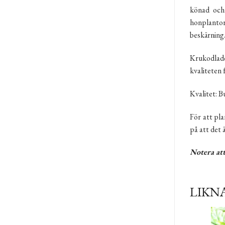
könad och
honplantor
beskärning
Krukodlade
kvaliteten 
Kvalitet: 
För att pla
på att det 
Notera att
LIKN