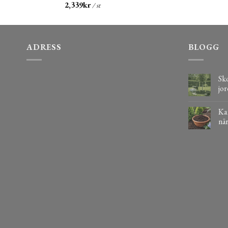
2,339
kr
/ st
ADRESS
BLOGG
Sko
jor
Kaf
när