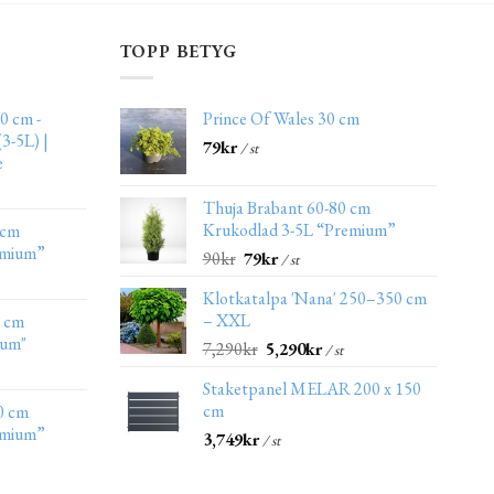
TOPP BETYG
0 cm -
Prince Of Wales 30 cm
3-5L) |
79
kr
/ st
e
Thuja Brabant 60-80 cm
Krukodlad 3-5L “Premium”
 cm
emium”
90
kr
79
kr
/ st
Klotkatalpa 'Nana' 250–350 cm
– XXL
0 cm
ium"
7,290
kr
5,290
kr
/ st
Staketpanel MELAR 200 x 150
cm
0 cm
emium”
3,749
kr
/ st