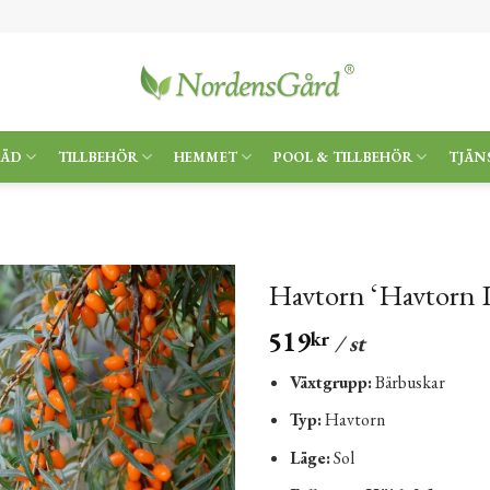
RÄD
TILLBEHÖR
HEMMET
POOL & TILLBEHÖR
TJÄN
Havtorn ‘Havtorn L
519
kr
/ st
Växtgrupp:
Bärbuskar
Typ:
Havtorn
Läge:
Sol