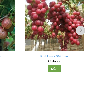
m
Röd Druva 60-80 cm
Havt
459
kr
/ st
KÖP