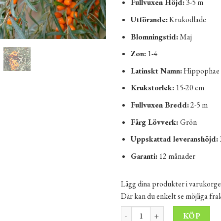
Fullvuxen Höjd:
3-5 m
Utförande:
Krukodlade
Blomningstid:
Maj
Zon:
1-4
Latinskt Namn:
Hippophae R
Krukstorlek:
15-20 cm
Fullvuxen Bredd:
2-5 m
Färg Lövverk:
Grön
Uppskattad leveranshöjd:
Garanti:
12 månader
Lägg dina produkter i varukorge
Där kan du enkelt se möjliga fr
Havtorn 'Havtorn Lotta E Honp
Alt
KÖP