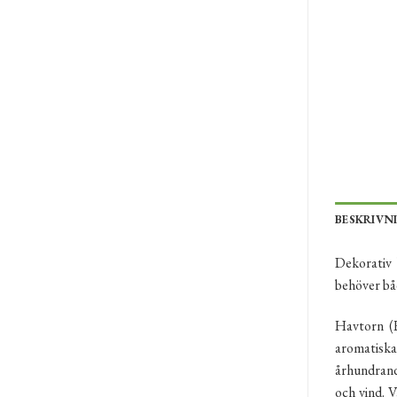
BESKRIVN
Dekorativ 
behöver båd
Havtorn (H
aromatisk
århundrande
och vind. V