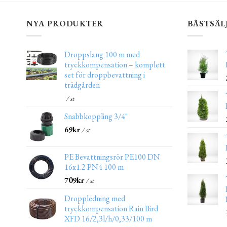
NYA PRODUKTER
BÄSTSÄL
Droppslang 100 m med
tryckkompensation – komplett
set för droppbevattning i
trädgården
/ st
Snabbkoppling 3/4"
69
kr
/ st
PE Bevattningsrör PE100 DN
16x1.2 PN4 100 m
709
kr
/ st
Droppledning med
tryckkompensation Rain Bird
XFD 16/2,3l/h/0,33/100 m