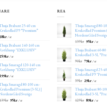
JARE
REA
Thuja Brabant 25-40 cm
Thuja Smaragd 80-10
Krukodlad P9 “Premium”
Krukodlad Premium (
NordensGård Sverig
28
kr
/ st
139
kr
95
kr
/ st
Thuja Brabant 140-160 cm
Rotklump "EXKLUSIV"
Thuja Brabant 60-80
Krukodlad 3-5L “Pr
259
kr
/ st
90
kr
79
kr
/ st
Thuja Smaragd 120-140 cm
Rotklump "EXKLUSIV"
Thuja Smaragd 25-4
Krukodlad P9 "Prem
199
kr
/ st
39
kr
29
kr
/ st
Thuja Smaragd 80-100 cm -
Krukodlad Premium (3-5L) |
Thuja Brabant 80-10
NordensGård Sverige
Krukodlad 3-5L “Pr
139
kr
95
kr
129
kr
89
kr
/ st
/ st