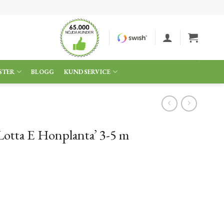
STER
BLOGG
KUNDSERVICE
otta E Honplanta’ 3-5 m