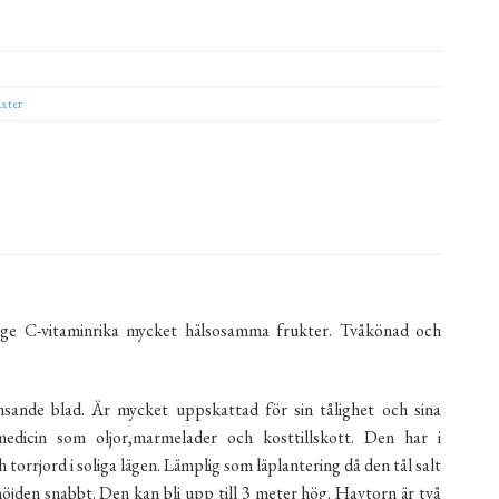
xter
ange C-vitaminrika mycket hälsosamma frukter. Tvåkönad och
nsande blad. Är mycket uppskattad för sin tålighet och sina
medicin som oljor,marmelader och kosttillskott. Den har i
torrjord i soliga lägen. Lämplig som läplantering då den tål salt
 höjden snabbt. Den kan bli upp till 3 meter hög. Havtorn är två