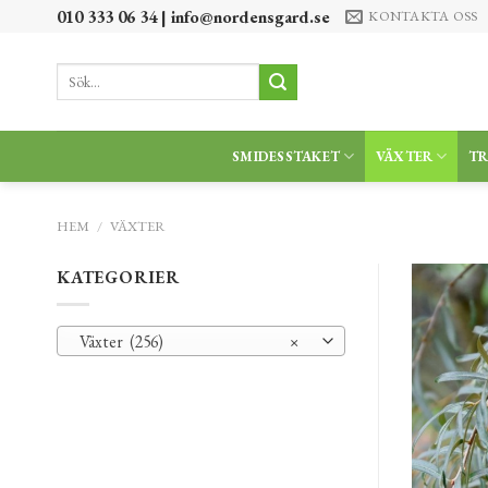
Skip
010 333 06 34 |
info@nordensgard.se
KONTAKTA OSS
to
content
Sök
efter:
SMIDESSTAKET
VÄXTER
T
HEM
/
VÄXTER
KATEGORIER
Växter (256)
×