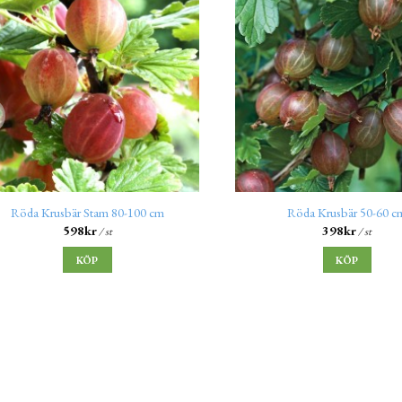
Röda Krusbär Stam 80-100 cm
Röda Krusbär 50-60 c
598
kr
398
kr
/ st
/ st
KÖP
KÖP