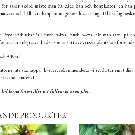
 för säker skörd måste man ha både han och honplantor. en han pl
na växa och håll nere hanplantan genom beskärning. Tål kraftig beskär
.
 Prydnadsbuskar är i Busk A-kval. Busk A-kval får man sätta på en
för buskar enligt standarden som är satt av Svenska plantskoleförbunde
Busk A-Kval
ntorna inte ska tappa i kvalitet rekommenderar vi att du tar emot dina p
är levande material.
 bilderna föreställer ett fullvuxet exemplar.
ANDE PRODUKTER