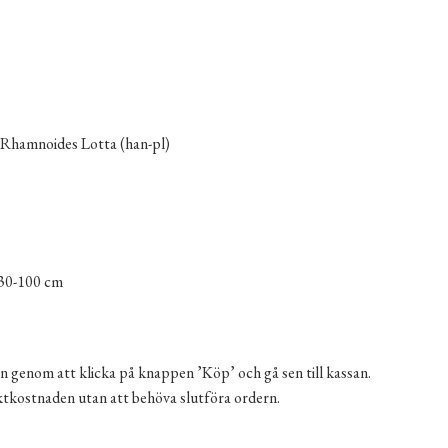
hamnoides Lotta (han-pl)
30-100 cm
n genom att klicka på knappen ’Köp’ och gå sen till kassan.
aktkostnaden utan att behöva slutföra ordern.
lanta' 3-5 m mängd
ernative: