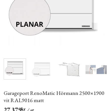
Garageport RenoMatic Hörmann 2500×1900
vit RAL9016 matt
27,379
kr
/ st