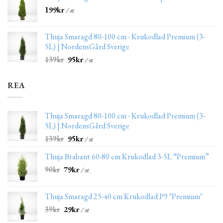
199
kr
/ st
Thuja Smaragd 80-100 cm - Krukodlad Premium (3-
5L) | NordensGård Sverige
139
kr
95
kr
/ st
REA
Thuja Smaragd 80-100 cm - Krukodlad Premium (3-
5L) | NordensGård Sverige
139
kr
95
kr
/ st
Thuja Brabant 60-80 cm Krukodlad 3-5L “Premium”
90
kr
79
kr
/ st
Thuja Smaragd 25-40 cm Krukodlad P9 "Premium"
39
kr
29
kr
/ st