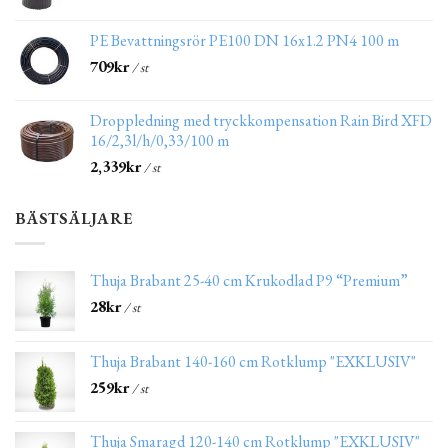
PE Bevattningsrör PE100 DN 16x1.2 PN4 100 m
709
kr
/ st
Droppledning med tryckkompensation Rain Bird XFD
16/2,3l/h/0,33/100 m
2,339
kr
/ st
BÄSTSÄLJARE
Thuja Brabant 25-40 cm Krukodlad P9 “Premium”
28
kr
/ st
Thuja Brabant 140-160 cm Rotklump "EXKLUSIV"
259
kr
/ st
Thuja Smaragd 120-140 cm Rotklump "EXKLUSIV"