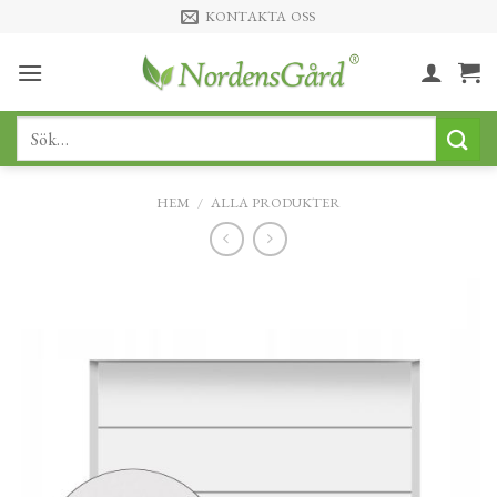
Skip
KONTAKTA OSS
to
content
Sök
efter:
HEM
/
ALLA PRODUKTER