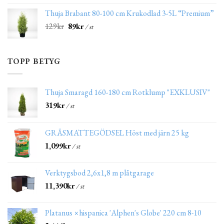
Thuja Brabant 80-100 cm Krukodlad 3-5L “Premium”
129
kr
89
kr
/ st
TOPP BETYG
Thuja Smaragd 160-180 cm Rotklump "EXKLUSIV"
319
kr
/ st
GRÄSMATTEGÖDSEL Höst med järn 25 kg
1,099
kr
/ st
Verktygsbod 2,6x1,8 m plåtgarage
11,390
kr
/ st
Platanus ×hispanica 'Alphen's Globe' 220 cm 8-10