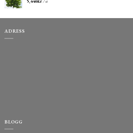
5,446
kr
/ st
ADRESS
BLOGG