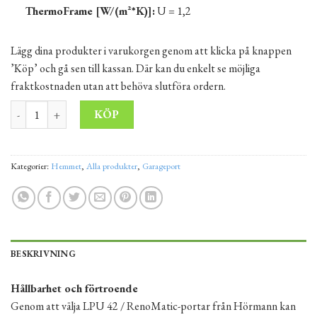
ThermoFrame [W/(m²*K)]:
U = 1,2
Lägg dina produkter i varukorgen genom att klicka på knappen
’Köp’ och gå sen till kassan. Där kan du enkelt se möjliga
fraktkostnaden utan att behöva slutföra ordern.
Garageport RenoMatic Hörmann 2500x1900 vit RAL9016 matt mä
Alternative:
KÖP
Kategorier:
Hemmet
,
Alla produkter
,
Garageport
BESKRIVNING
Hållbarhet och förtroende
Genom att välja LPU 42 / RenoMatic-portar från Hörmann kan