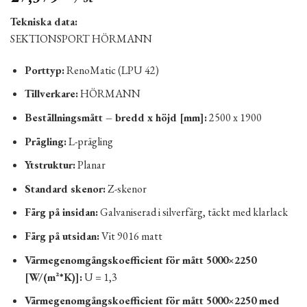
Tekniska data:
SEKTIONSPORT HÖRMANN
Porttyp:
RenoMatic (LPU 42)
Tillverkare:
HÖRMANN
Beställningsmått – bredd x höjd [mm]:
2500 x 1900
Prägling:
L-prägling
Ytstruktur:
Planar
Standard skenor:
Z-skenor
Färg på insidan:
Galvaniserad i silverfärg, täckt med klarlack
Färg på utsidan:
Vit 9016 matt
Värmegenomgångskoefficient för mått 5000×2250
[W/(m²*K)]:
U = 1,3
Värmegenomgångskoefficient för mått 5000×2250 med