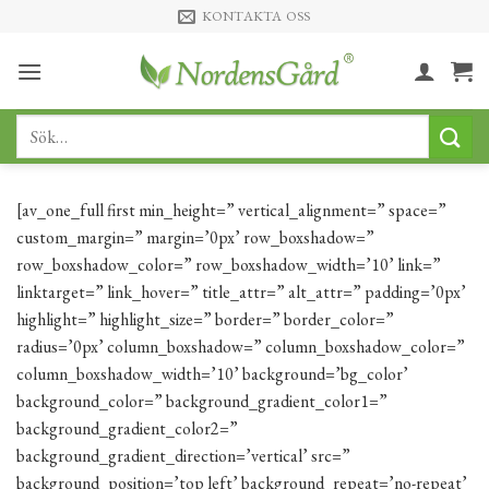
Skip
KONTAKTA OSS
to
content
Sök
efter:
[av_one_full first min_height=” vertical_alignment=” space=”
custom_margin=” margin=’0px’ row_boxshadow=”
row_boxshadow_color=” row_boxshadow_width=’10’ link=”
linktarget=” link_hover=” title_attr=” alt_attr=” padding=’0px’
highlight=” highlight_size=” border=” border_color=”
radius=’0px’ column_boxshadow=” column_boxshadow_color=”
column_boxshadow_width=’10’ background=’bg_color’
background_color=” background_gradient_color1=”
background_gradient_color2=”
background_gradient_direction=’vertical’ src=”
background_position=’top left’ background_repeat=’no-repeat’