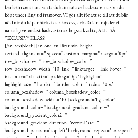
kvalitén i centrum, så att du kan njuta av häckväxterna som du
köpt under lång tid framöver. VI gör allt för att se till att du blir
nöjd när du köper häckväxter hos oss, och därför erbjuder vi
naturligtvis endast häckväxter av högsta kvalité, ALLTSÅ
”EXLUSIV” KLASS!
[/av_textblock] [av_one_full first min_height=”
vertical_alignment=” space=” custom_margin=” margin=’0px’
row_boxshadow=” row_boxshadow_color=”
row_boxshadow_width=’10’ link=” linktarget=” link_hover=”
title_attr=” alt_attr=” padding=’0px’ highlight=”
highlight_size=” border=” border_color=” radius=’0px’
column_boxshadow=” column_boxshadow_color=”
column_boxshadow_width=’10’ background=’bg_color’
background_color=” background_gradient_color1=”
background_gradient_color2=”
background_gradient_direction=’vertical’ src=”
background_position=’top left’ background_repeat=’no-repeat’