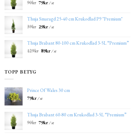
90
kr
79
kr
/ st
Thuja Smaragd 25-40 cm Krukodlad P9 "Premium"
39
kr
29
kr
/ st
Thuja Brabant 80-100 cm Krukodlad 3-5L “Premium”
129
kr
89
kr
/ st
TOPP BETYG
Prince Of Wales 30 cm
79
kr
/ st
Thuja Brabant 60-80 cm Krukodlad 3-5L “Premium”
90
kr
79
kr
/ st