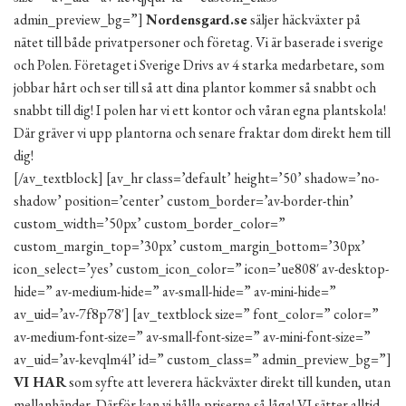
admin_preview_bg=”]
Nordensgard.se
säljer häckväxter på
nätet till både privatpersoner och företag. Vi är baserade i sverige
och Polen. Företaget i Sverige Drivs av 4 starka medarbetare, som
jobbar hårt och ser till så att dina plantor kommer så snabbt och
snabbt till dig! I polen har vi ett kontor och våran egna plantskola!
Där gräver vi upp plantorna och senare fraktar dom direkt hem till
dig!
[/av_textblock] [av_hr class=’default’ height=’50’ shadow=’no-
shadow’ position=’center’ custom_border=’av-border-thin’
custom_width=’50px’ custom_border_color=”
custom_margin_top=’30px’ custom_margin_bottom=’30px’
icon_select=’yes’ custom_icon_color=” icon=’ue808′ av-desktop-
hide=” av-medium-hide=” av-small-hide=” av-mini-hide=”
av_uid=’av-7f8p78′] [av_textblock size=” font_color=” color=”
av-medium-font-size=” av-small-font-size=” av-mini-font-size=”
av_uid=’av-kevqlm4l’ id=” custom_class=” admin_preview_bg=”]
VI HAR
som syfte att leverera häckväxter direkt till kunden, utan
mellanhänder. Därför kan vi hålla priserna så låga! VI sätter alltid