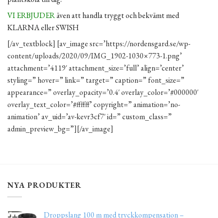
VI ERBJUDER
även att handla tryggt och bekvämt med
KLARNA eller SWISH
[/av_textblock] [av_image src=’https://nordensgard.se/wp-
content/uploads/2020/09/IMG_1902-1030×773-1.png’
attachment=’4119′ attachment_size=’full’ align=’center’
styling=” hover=” link=” target=” caption=” font_size=”
appearance=” overlay_opacity=’0.4′ overlay_color=’#000000′
overlay_text_color=’#ffffff’ copyright=” animation=’no-
animation’ av_uid=’av-kevr3cf7′ id=” custom_class=”
admin_preview_bg=”][/av_image]
NYA PRODUKTER
Droppslang 100 m med tryckkompensation –