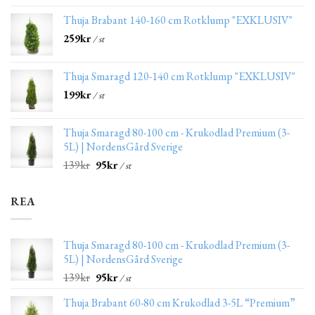
Thuja Brabant 140-160 cm Rotklump "EXKLUSIV"
259
kr
/ st
Thuja Smaragd 120-140 cm Rotklump "EXKLUSIV"
199
kr
/ st
Thuja Smaragd 80-100 cm - Krukodlad Premium (3-
5L) | NordensGård Sverige
139
kr
95
kr
/ st
REA
Thuja Smaragd 80-100 cm - Krukodlad Premium (3-
5L) | NordensGård Sverige
139
kr
95
kr
/ st
Thuja Brabant 60-80 cm Krukodlad 3-5L “Premium”