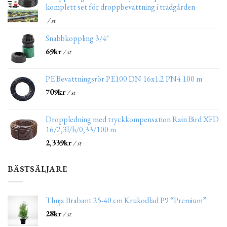
komplett set för droppbevattning i trädgården
/ st
Snabbkoppling 3/4"
69
kr
/ st
PE Bevattningsrör PE100 DN 16x1.2 PN4 100 m
709
kr
/ st
Droppledning med tryckkompensation Rain Bird XFD
16/2,3l/h/0,33/100 m
2,339
kr
/ st
BÄSTSÄLJARE
Thuja Brabant 25-40 cm Krukodlad P9 “Premium”
28
kr
/ st