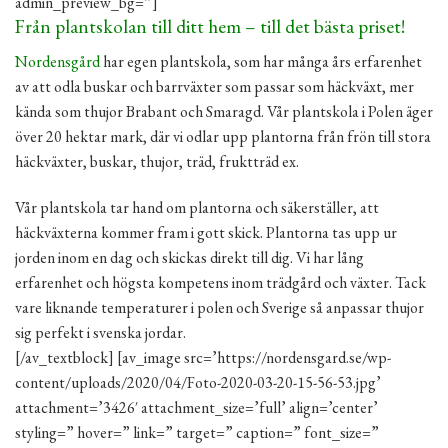
admin_preview_bg=”]
Från plantskolan till ditt hem – till det bästa priset!
Nordensgård
har egen plantskola, som har många års erfarenhet
av att odla buskar och barrväxter som passar som häckväxt, mer
kända som thujor Brabant och Smaragd. Vår plantskola i Polen äger
över 20 hektar mark, där vi odlar upp plantorna från frön till stora
häckväxter, buskar, thujor, träd, fruktträd ex.
Vår plantskola tar hand om plantorna och säkerställer, att
häckväxterna kommer fram i gott skick. Plantorna tas upp ur
jorden inom en dag och skickas direkt till dig. Vi har lång
erfarenhet och högsta kompetens inom trädgård och växter. Tack
vare liknande temperaturer i polen och Sverige så anpassar thujor
sig perfekt i svenska jordar.
[/av_textblock] [av_image src=’https://nordensgard.se/wp-
content/uploads/2020/04/Foto-2020-03-20-15-56-53.jpg’
attachment=’3426′ attachment_size=’full’ align=’center’
styling=” hover=” link=” target=” caption=” font_size=”