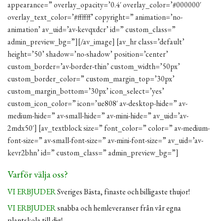
appearance=” overlay_opacity=’0.4′ overlay_color=’#000000′
overlay_text_color=’#ffffff’ copyright=” animation=’no-
animation’ av_uid=’av-kevqxdcr’ id=” custom_class=”
admin_preview_bg=”][/av_image] [av_hr class=’default’
height=’50’ shadow=’no-shadow’ position=’center’
custom_border=’av-border-thin’ custom_width=’50px’
custom_border_color=” custom_margin_top=’30px’
custom_margin_bottom=’30px’ icon_select=’yes’
custom_icon_color=” icon=’ue808′ av-desktop-hide=” av-
medium-hide=” av-small-hide=” av-mini-hide=” av_uid=’av-
2mdx50′] [av_textblock size=” font_color=” color=” av-medium-
font-size=” av-small-font-size=” av-mini-font-size=” av_uid=’av-
kevr2bhn’ id=” custom_class=” admin_preview_bg=”]
Varför välja oss?
VI ERBJUDER
Sveriges Bästa, finaste och billigaste thujor!
VI ERBJUDER
snabba och hemleveranser från vår egna
plantskola till dig!