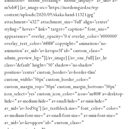
animation=” mobile_breaking=” mobile_display=” av_uid=’av-
m5eb8′] [av_image src=’https://nordensgard.se/wp-
content/uploads/2020/09/skaka-hand-11321.jpg’
attachment=’4327′ attachment_size=’full’ align=’center’
styling=” hover=” link=” target=” caption=” font_size=”
appearance=” overlay_opacity=’0.4′ overlay_color=’#000000′
overlay_text_color=’#ffffff’ copyright=” animation=’no-
animation’ av_uid=’av-kevqoo3l’ id=” custom_class=”
admin_preview_bg=”][/av_image] [/av_one_full] [av_hr
class=’default’ height=’50’ shadow=’no-shadow’
position=’center’ custom_border=’av-border-thin’
custom_width=’50px’ custom_border_color=”
custom_margin_top=’30px’ custom_margin_bottom=’30px’
icon_select=’yes’ custom_icon_color=” icon=’ue808′ av-desktop-
hide=” av-medium-hide=” av-small-hide=” av-mini-hide=”
av_uid=’av-3od5tg’] [av_textblock size=” font_color=” color=”
av-medium-font-size=” av-small-font-size=” av-mini-font-size=”
av_uid=’av-kevqqcxw’ id=” custom_class=”