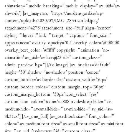
animation=” mobile_breaking=” mobile_display=” av_uid=’av-
ahwr4k’] [av_image src=’https://nordensgard.se/wp-
content/uploads/2020/09/IMG_2834-scaled.jpeg’
attachment=’4278′ attachment_size=’full’ align=’center’
styling=” hover=” link=” target=” caption=” font_size=”
appearance=” overlay_opacity=’0.4′ overlay_color=’#000000′
overlay_text_color=’#ffffff’ copyright=” animation=’no-
animation’ av_uid=’av-kevqij22′ id=” custom_class=”
admin_preview_bg=”][/av_image] [av_hr class=’default’
height=’50’ shadow=’no-shadow’ position=’center’
custom_border=’av-border-thin’ custom_width=’50px’
custom_border_color=” custom_margin_top=’30px’
custom_margin_bottom=’30px’ icon_select=’yes’
custom_icon_color=” icon=’ue808′ av-desktop-hide=” av-
medium-hide=” av-small-hide=” av-mini-hide=” av_uid=’av-
8k31as’] [/av_one_full] [av_textblock size=” font_color=”
color=” av-medium-font-size=” av-small-font-size=” av-mini-font-
size=” av_uid=’av-kevqjqul’ id=” custom_class=”