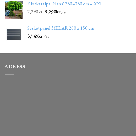
Klotkatalpa 'Nana' 250–350 cm – XXL
7,290
kr
5,290
kr
/ st
Staketpanel MELAR 200 x 150 cm
3,749
kr
/ st
ADRESS