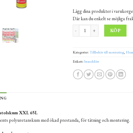
Lägg dina produkter i varukorge
Där kan du enkelt se möjliga fr
Sommarpistolskum XXL 65L | 1
Alt
KÖP
Kategorier:
Tillbehör till montering
,
Hem
Etikett:
branddörr
ING
stolskum XXL 65L
ts polyuretanskum med ökad prestanda, för tätning och montering.