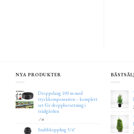
NYA PRODUKTER
BÄSTSÄL
Droppslang 100 m med
tryckkompensation – komplett
set för droppbevattning i
trädgården
/ st
Snabbkoppling 3/4"