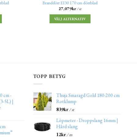
rblad
Branddörr EI30 170 cm dörrblad
Bra
27,079
kr
/ st
VÄLJ ALTERNATIV
TOPP BETYG
0 cm -
Thuja Smaragd Gold 180-200 cm
3-5L) |
Rotklump
e
839
kr
/ st
Löpmeter - Droppslang 16mm |
 cm
Hård slang
emium”
12
kr
/ m