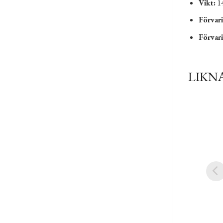
Vikt:
1
Förvari
Förvari
LIKN