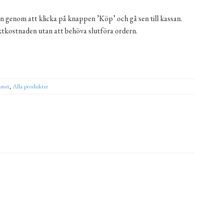
n genom att klicka på knappen ’Köp’ och gå sen till kassan.
aktkostnaden utan att behöva slutföra ordern.
20 st mängd
ernative:
met
,
Alla produkter