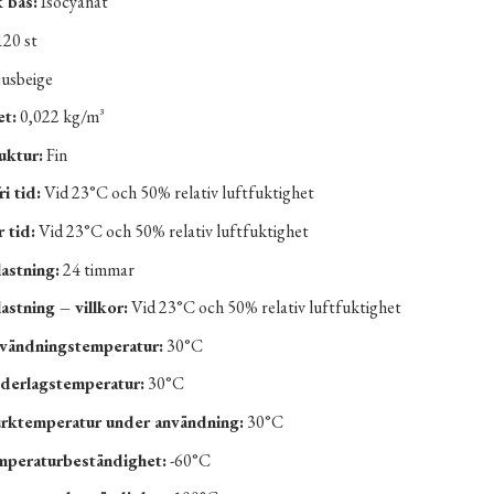
 bas:
Isocyanat
20 st
usbeige
et:
0,022 kg/m³
uktur:
Fin
i tid:
Vid 23°C och 50% relativ luftfuktighet
 tid:
Vid 23°C och 50% relativ luftfuktighet
lastning:
24 timmar
lastning – villkor:
Vid 23°C och 50% relativ luftfuktighet
vändningstemperatur:
30°C
derlagstemperatur:
30°C
rktemperatur under användning:
30°C
mperaturbeständighet:
-60°C