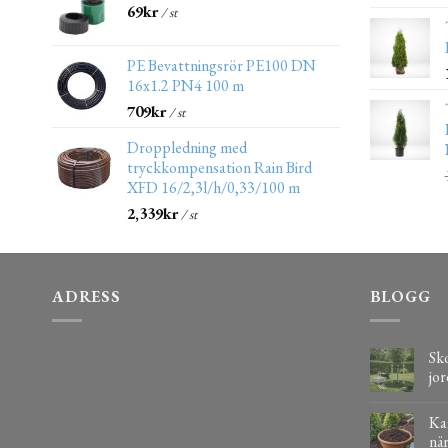
69
kr
/ st
PE Bevattningsrör PE100 DN
16x1.2 PN4 100 m
709
kr
/ st
Droppledning med
tryckkompensation Rain Bird
XFD 16/2,3l/h/0,33/100 m
2,339
kr
/ st
ADRESS
BLOGG
Sko
jor
Kaf
när