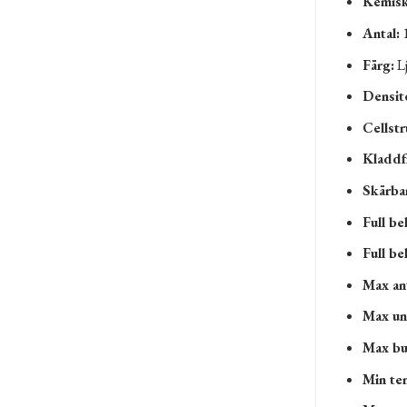
Kemisk
Antal:
1
Färg:
Lj
Densit
Cellstr
Kladdfr
Skärbar
Full be
Full be
Max an
Max un
Max bu
Min te