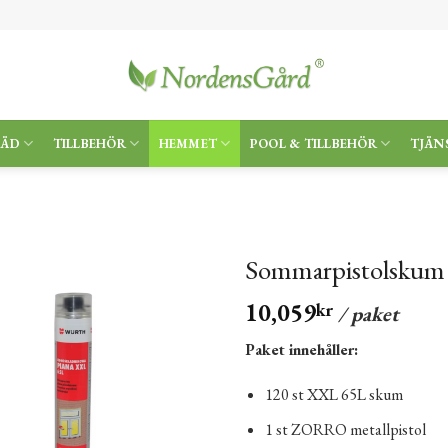
RÄD
TILLBEHÖR
HEMMET
POOL & TILLBEHÖR
TJÄN
Sommarpistolskum 
10,059
kr
/ paket
Paket innehåller:
120 st XXL 65L skum
1 st ZORRO metallpistol