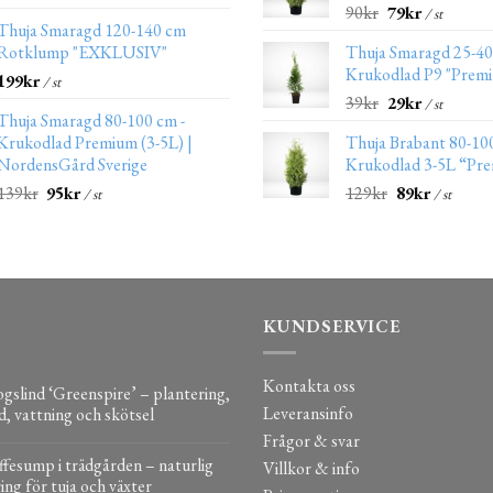
90
kr
79
kr
/ st
Thuja Smaragd 120-140 cm
Rotklump "EXKLUSIV"
Thuja Smaragd 25-4
Krukodlad P9 "Prem
199
kr
/ st
39
kr
29
kr
/ st
Thuja Smaragd 80-100 cm -
Krukodlad Premium (3-5L) |
Thuja Brabant 80-10
NordensGård Sverige
Krukodlad 3-5L “Pr
139
kr
95
kr
129
kr
89
kr
/ st
/ st
KUNDSERVICE
Kontakta oss
gslind ‘Greenspire’ – plantering,
Leveransinfo
d, vattning och skötsel
Frågor & svar
fesump i trädgården – naturlig
Villkor & info
ing för tuja och växter