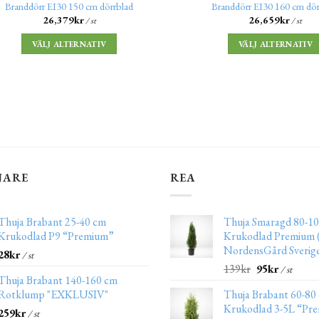
Branddörr EI30 150 cm dörrblad
Branddörr EI30 160 cm dör
26,379
kr
26,659
kr
/ st
/ st
VÄLJ ALTERNATIV
VÄLJ ALTERNATIV
JARE
REA
Thuja Brabant 25-40 cm
Thuja Smaragd 80-10
Krukodlad P9 “Premium”
Krukodlad Premium (
NordensGård Sverig
28
kr
/ st
139
kr
95
kr
/ st
Thuja Brabant 140-160 cm
Rotklump "EXKLUSIV"
Thuja Brabant 60-80
Krukodlad 3-5L “Pr
259
kr
/ st