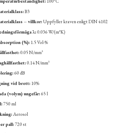
mperaturbeständighet:
100°C
terialklass:
B3
erialklass – villkor:
Uppfyller kraven enligt DIN 4102
edningsförmåga λ:
0.036 W/(m*K)
absorption (%):
1.5 Vol-%
llfasthet:
0.05 N/mm²
ghållfasthet:
0.14 N/mm²
lering:
60 dB
ning vid brott:
10%
nda (volym) ungefär:
65 l
l:
750 ml
kning:
Aerosol
er pall:
720 st