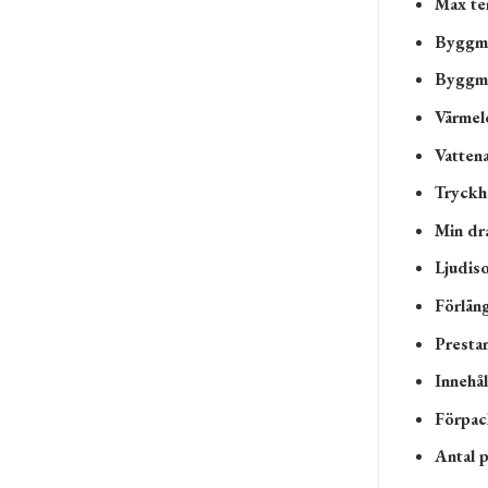
Max te
Byggma
Byggmat
Värmel
Vatten
Tryckhå
Min dra
Ljudiso
Förläng
Presta
Innehål
Förpac
Antal p