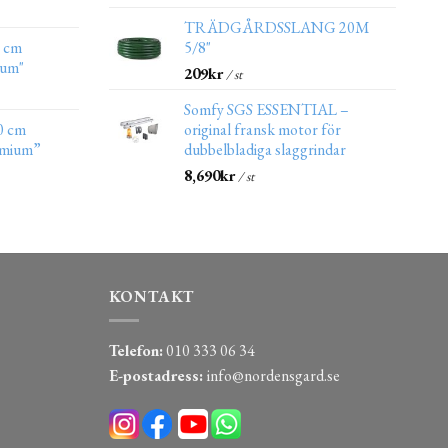
TRÄDGÅRDSSLANG 20M
0 cm
5/8"
ium"
209
kr
/ st
Somfy SGS ESSENTIAL –
0 cm
original fransk motor för
emium”
dubbelbladiga slaggrindar
8,690
kr
/ st
KONTAKT
Telefon:
010 333 06 34
E-postadress:
info@nordensgard.se