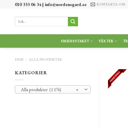
Skip
010 333 06 34 |
info@nordensgard.se
KONTAKTA OSS
to
content
Sök
efter:
SMIDESSTAKET
VÄXTER
T
HEM
/
ALLA PRODUKTER
KATEGORIER
Alla produkter (1 176)
×