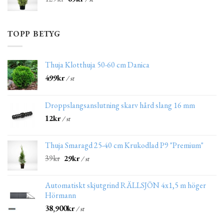
TOPP BETYG
Thuja Klotthuja 50-60 cm Danica
499
kr
/ st
Droppslangsanslutning skarv hård slang 16 mm
12
kr
/ st
Thuja Smaragd 25-40 cm Krukodlad P9 "Premium"
39
kr
29
kr
/ st
Automatiskt skjutgrind RÄLLSJÖN 4x1,5 m höger
Hörmann
38,900
kr
/ st