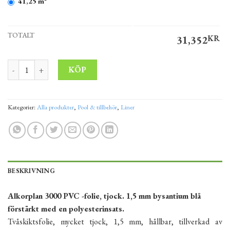
41,25 m²
TOTALT
31,352
KR
Liner PCV ALKORPLAN 3000 bysantium blå tjocklek 1,5 mm bredd
Alternative:
KÖP
Kategorier:
Alla produkter
,
Pool & tillbehör
,
Liner
BESKRIVNING
Alkorplan 3000 PVC -folie, tjock. 1,5 mm bysantium blå
förstärkt med en polyesterinsats.
Tvåskiktsfolie, mycket tjock, 1,5 mm, hållbar, tillverkad av