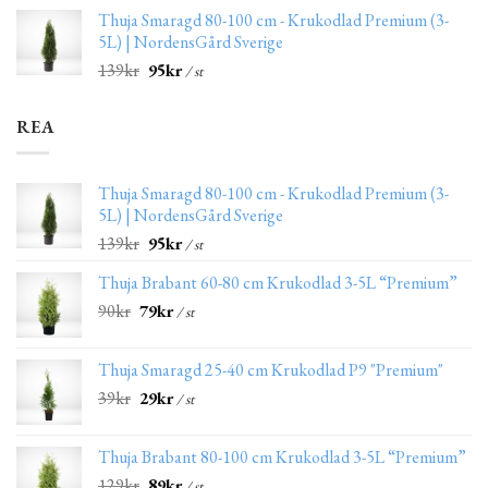
Thuja Smaragd 80-100 cm - Krukodlad Premium (3-
5L) | NordensGård Sverige
139
kr
95
kr
/ st
REA
Thuja Smaragd 80-100 cm - Krukodlad Premium (3-
5L) | NordensGård Sverige
139
kr
95
kr
/ st
Thuja Brabant 60-80 cm Krukodlad 3-5L “Premium”
90
kr
79
kr
/ st
Thuja Smaragd 25-40 cm Krukodlad P9 "Premium"
39
kr
29
kr
/ st
Thuja Brabant 80-100 cm Krukodlad 3-5L “Premium”
129
kr
89
kr
/ st