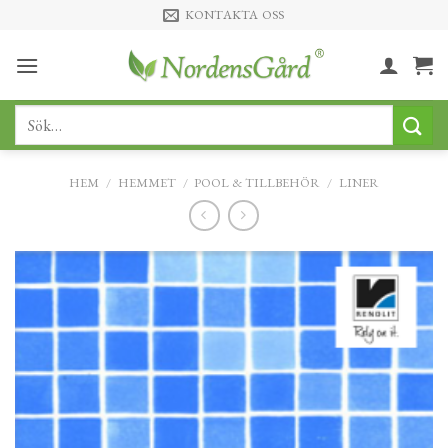
Skip
KONTAKTA OSS
to
content
Sök
efter:
HEM
/
HEMMET
/
POOL & TILLBEHÖR
/
LINER