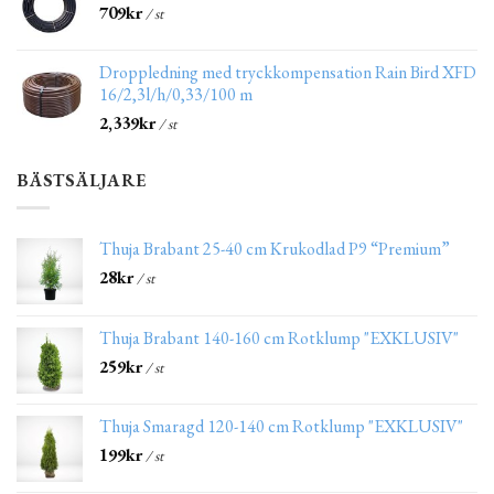
709
kr
/ st
Droppledning med tryckkompensation Rain Bird XFD
16/2,3l/h/0,33/100 m
2,339
kr
/ st
BÄSTSÄLJARE
Thuja Brabant 25-40 cm Krukodlad P9 “Premium”
28
kr
/ st
Thuja Brabant 140-160 cm Rotklump "EXKLUSIV"
259
kr
/ st
Thuja Smaragd 120-140 cm Rotklump "EXKLUSIV"
199
kr
/ st