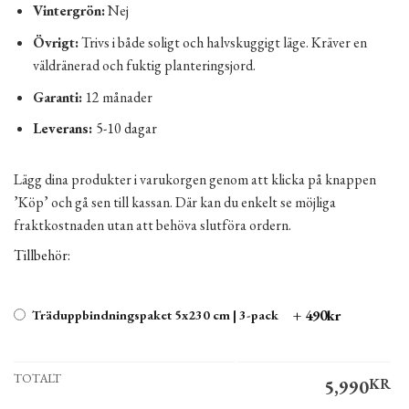
Vintergrön:
Nej
Övrigt:
Trivs i både soligt och halvskuggigt läge. Kräver en
väldränerad och fuktig planteringsjord.
Garanti:
12 månader
Leverans:
5-10 dagar
Lägg dina produkter i varukorgen genom att klicka på knappen
’Köp’ och gå sen till kassan. Där kan du enkelt se möjliga
fraktkostnaden utan att behöva slutföra ordern.
Tillbehör:
+ 490kr
Träduppbindningspaket 5x230 cm | 3-pack
TOTALT
5,990
KR