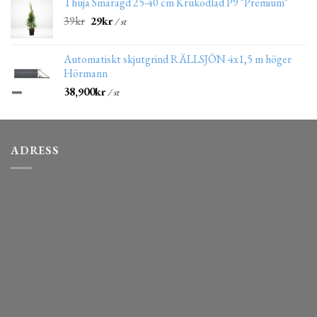
Thuja Smaragd 25-40 cm Krukodlad P9 "Premium"
39
kr
29
kr
/ st
Automatiskt skjutgrind RÄLLSJÖN 4x1,5 m höger
Hörmann
38,900
kr
/ st
ADRESS