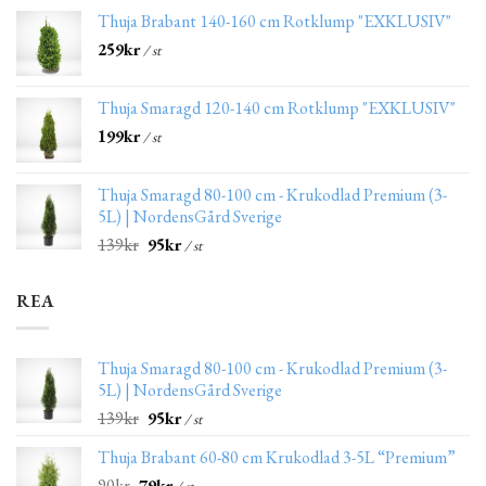
Thuja Brabant 140-160 cm Rotklump "EXKLUSIV"
259
kr
/ st
Thuja Smaragd 120-140 cm Rotklump "EXKLUSIV"
199
kr
/ st
Thuja Smaragd 80-100 cm - Krukodlad Premium (3-
5L) | NordensGård Sverige
139
kr
95
kr
/ st
REA
Thuja Smaragd 80-100 cm - Krukodlad Premium (3-
5L) | NordensGård Sverige
139
kr
95
kr
/ st
Thuja Brabant 60-80 cm Krukodlad 3-5L “Premium”
90
kr
79
kr
/ st