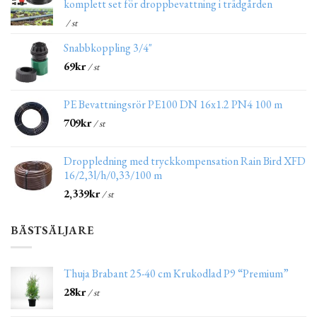
komplett set för droppbevattning i trädgården
/ st
Snabbkoppling 3/4"
69
kr
/ st
PE Bevattningsrör PE100 DN 16x1.2 PN4 100 m
709
kr
/ st
Droppledning med tryckkompensation Rain Bird XFD
16/2,3l/h/0,33/100 m
2,339
kr
/ st
BÄSTSÄLJARE
Thuja Brabant 25-40 cm Krukodlad P9 “Premium”
28
kr
/ st