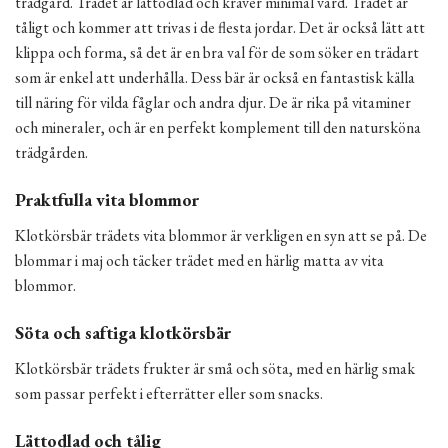
trädgård. Trädet är lättodlad och kräver minimal vård. Trädet är
tåligt och kommer att trivas i de flesta jordar. Det är också lätt att
klippa och forma, så det är en bra val för de som söker en trädart
som är enkel att underhålla. Dess bär är också en fantastisk källa
till näring för vilda fåglar och andra djur. De är rika på vitaminer
och mineraler, och är en perfekt komplement till den natursköna
trädgården.
Praktfulla vita blommor
Klotkörsbär trädets vita blommor är verkligen en syn att se på. De
blommar i maj och täcker trädet med en härlig matta av vita
blommor.
Söta och saftiga klotkörsbär
Klotkörsbär trädets frukter är små och söta, med en härlig smak
som passar perfekt i efterrätter eller som snacks.
Lättodlad och tålig