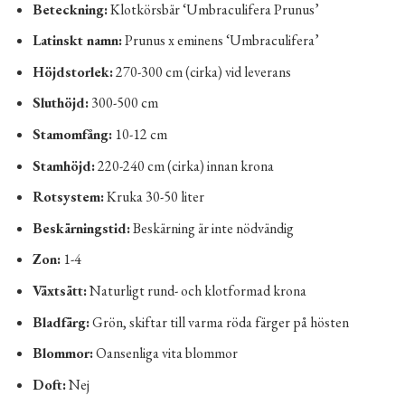
Beteckning:
Klotkörsbär ‘Umbraculifera Prunus’
Latinskt namn:
Prunus x eminens ‘Umbraculifera’
Höjdstorlek:
270-300 cm (cirka) vid leverans
Sluthöjd:
300-500 cm
Stamomfång:
10-12 cm
Stamhöjd:
220-240 cm (cirka) innan krona
Rotsystem:
Kruka 30-50 liter
Beskärningstid:
Beskärning är inte nödvändig
Zon:
1-4
Växtsätt:
Naturligt rund- och klotformad krona
Bladfärg:
Grön, skiftar till varma röda färger på hösten
Blommor:
Oansenliga vita blommor
Doft:
Nej