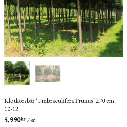
Klotkörsbär ‘Umbraculifera Prunus’ 270 cm
10-12
5,990
kr
/ st