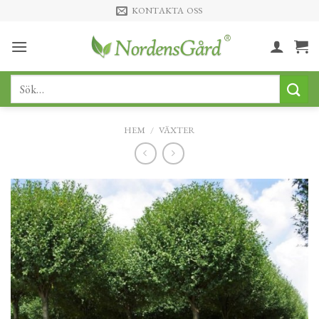
Skip
KONTAKTA OSS
to
content
Sök
efter:
HEM
/
VÄXTER