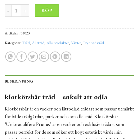
Klotkörsbär 'Umbraculifera Prunus' 270 cm 10-12 mängd
Alternative:
KÖP
Artikelnr:
36023
Kategorier:
Träd
,
Alléträd
,
Alla produkter
,
Växter
,
Prydnadsträd
BESKRIVNING
klotkörsbär träd – enkelt att odla
Klotkörsbär är en vacker och lättodlad trädart som passar utmärkt
för både trädgårdar, parker och som alle träd. Klotkörsbär
‘Umbraculifera Prunus’ är en vacker och exklusiv trädart som
passar perfekt för de som söker ett högt estetiskt värde i sin