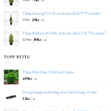
Thuja Smaragd 25-40 cm Krukodlad P9 "Premium"
39
kr
29
kr
/ st
Thuja Brabant 80-100 cm Krukodlad 3-5L “Premium”
129
kr
89
kr
/ st
TOPP BETYG
Thuja Klotthuja 50-60 cm Danica
499
kr
/ st
Droppslangsanslutning skarv hård slang 16 mm
12
kr
/ st