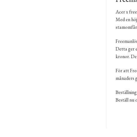
Acer x fre
Med en höj
stamomfång
Freemanlönn
Detta ger 
kronor. Dett
För att Fre
månaders g
Beställning
Beställ nu 