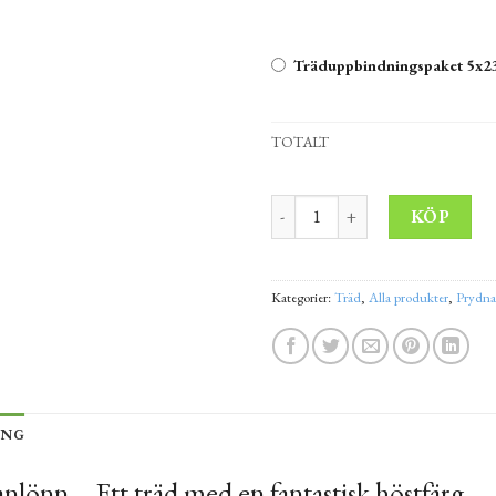
Träduppbindningspaket 5x23
TOTALT
Acer freemanii 'Autumn Blaze' 
Alt
KÖP
Kategorier:
Träd
,
Alla produkter
,
Prydna
ING
lönn – Ett träd med en fantastisk höstfärg