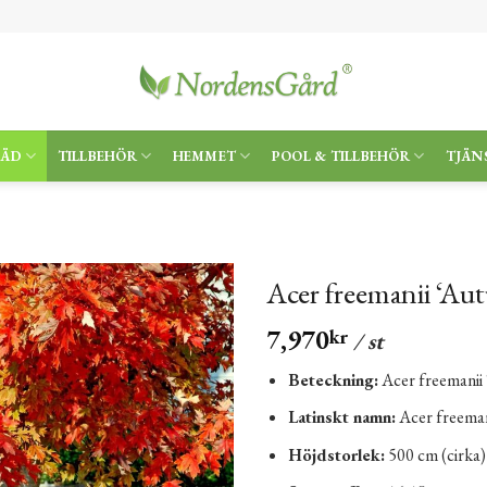
RÄD
TILLBEHÖR
HEMMET
POOL & TILLBEHÖR
TJÄN
Acer freemanii ‘Au
7,970
kr
/ st
Beteckning:
Acer freemanii
Latinskt namn:
Acer freema
Höjdstorlek:
500 cm (cirka)