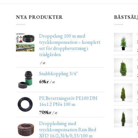
NYA PRODUKTER
BÄSTSÄL
Droppslang 100 m med
tryckkompensation – komplett
set för droppbevattning i
trädgården
/ st
Snabbkoppling 3/4"
69
kr
/ st
PE Bevattningsrör PE100 DN
16x1.2 PN4 100 m
709
kr
/ st
Droppledning med
tryckkompensation Rain Bird
XFD 16/2,3l/h/0,33/100 m