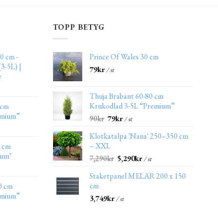
TOPP BETYG
0 cm -
Prince Of Wales 30 cm
3-5L) |
79
kr
/ st
e
Thuja Brabant 60-80 cm
Krukodlad 3-5L “Premium”
 cm
emium”
90
kr
79
kr
/ st
Klotkatalpa 'Nana' 250–350 cm
– XXL
0 cm
ium"
7,290
kr
5,290
kr
/ st
Staketpanel MELAR 200 x 150
cm
0 cm
emium”
3,749
kr
/ st