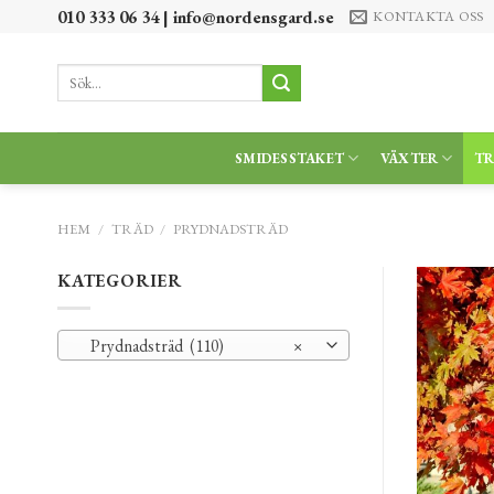
Skip
010 333 06 34 |
info@nordensgard.se
KONTAKTA OSS
to
content
Sök
efter:
SMIDESSTAKET
VÄXTER
T
HEM
/
TRÄD
/
PRYDNADSTRÄD
KATEGORIER
Prydnadsträd (110)
×