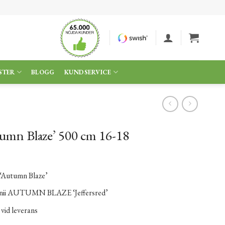
STER
BLOGG
KUNDSERVICE
tumn Blaze’ 500 cm 16-18
 ‘Autumn Blaze’
nii AUTUMN BLAZE ‘Jeffersred’
 vid leverans