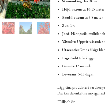
Stamomfång:
16-18 cm
Höjd vuxen:
ca 10-15 meter
Bredd vuxen:
ca 6-8 meter
Zon:
1-4
Jord:
Näringsrik, mullrik och
Växtsätt:
Upprättväxande sma
Utseende:
Gröna flikiga bla
Läge:
Sol-Halvskugga
Garanti:
12 månader
Leverans:
5-10 dagar
Lägg dina produkter i varukorge
Där kan du enkelt se möjliga fr
Tillbehör: