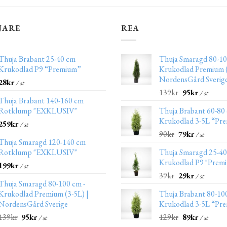
JARE
REA
Thuja Brabant 25-40 cm
Thuja Smaragd 80-10
Krukodlad P9 “Premium”
Krukodlad Premium (
NordensGård Sverig
28
kr
/ st
139
kr
95
kr
/ st
Thuja Brabant 140-160 cm
Rotklump "EXKLUSIV"
Thuja Brabant 60-80
Krukodlad 3-5L “Pr
259
kr
/ st
90
kr
79
kr
/ st
Thuja Smaragd 120-140 cm
Rotklump "EXKLUSIV"
Thuja Smaragd 25-4
Krukodlad P9 "Prem
199
kr
/ st
39
kr
29
kr
/ st
Thuja Smaragd 80-100 cm -
Krukodlad Premium (3-5L) |
Thuja Brabant 80-10
NordensGård Sverige
Krukodlad 3-5L “Pr
139
kr
95
kr
129
kr
89
kr
/ st
/ st