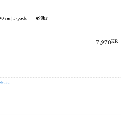
+ 490kr
0 cm | 3-pack
7,970
KR
500 cm 16-18 mängd
ernative:
dsträd