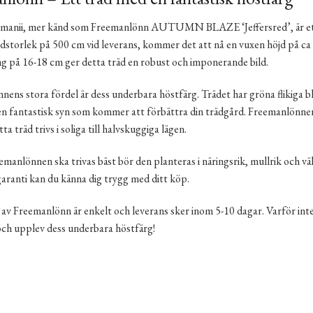
emanii, mer känd som Freemanlönn AUTUMN BLAZE ‘Jeffersred’, är ett 
dstorlek på 500 cm vid leverans, kommer det att nå en vuxen höjd på ca
 på 16-18 cm ger detta träd en robust och imponerande bild.
ens stora fördel är dess underbara höstfärg. Trädet har gröna flikiga bl
en fantastisk syn som kommer att förbättra din trädgård. Freemanlönnen
a träd trivs i soliga till halvskuggiga lägen.
emanlönnen ska trivas bäst bör den planteras i näringsrik, mullrik och väl
aranti kan du känna dig trygg med ditt köp.
 av Freemanlönn är enkelt och leverans sker inom 5-10 dagar. Varför int
och upplev dess underbara höstfärg!