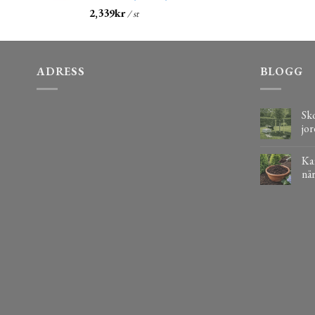
2,339
kr
/ st
ADRESS
BLOGG
Sko
jor
Kaf
när