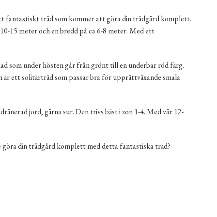
fantastiskt träd som kommer att göra din trädgård komplett.
 10-15 meter och en bredd på ca 6-8 meter. Med ett
ad som under hösten går från grönt till en underbar röd färg.
 är ett solitärträd som passar bra för upprättväxande smala
dränerad jord, gärna sur. Den trivs bäst i zon 1-4. Med vår 12-
e göra din trädgård komplett med detta fantastiska träd?