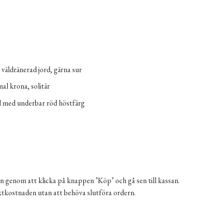
 väldränerad jord, gärna sur
l krona, solitär
d med underbar röd höstfärg
n genom att klicka på knappen ’Köp’ och gå sen till kassan.
aktkostnaden utan att behöva slutföra ordern.