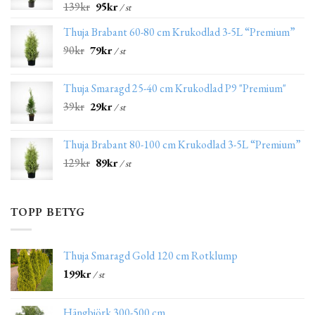
139
kr
95
kr
/ st
Thuja Brabant 60-80 cm Krukodlad 3-5L “Premium”
90
kr
79
kr
/ st
Thuja Smaragd 25-40 cm Krukodlad P9 "Premium"
39
kr
29
kr
/ st
Thuja Brabant 80-100 cm Krukodlad 3-5L “Premium”
129
kr
89
kr
/ st
TOPP BETYG
Thuja Smaragd Gold 120 cm Rotklump
199
kr
/ st
Hängbjörk 300-500 cm