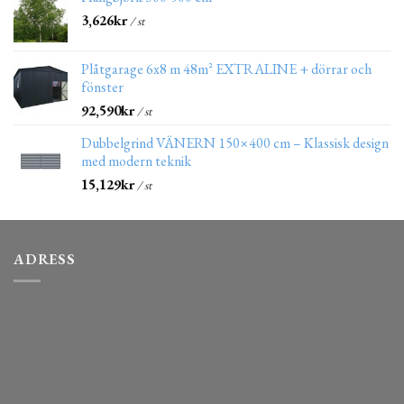
3,626
kr
/ st
Plåtgarage 6x8 m 48m² EXTRALINE + dörrar och
fönster
92,590
kr
/ st
Dubbelgrind VÄNERN 150×400 cm – Klassisk design
med modern teknik
15,129
kr
/ st
ADRESS