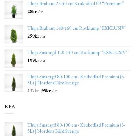
Thuja Brabant 25-40 cm Krukodlad P9 “Premium”
28
kr
/ st
Thuja Brabant 140-160 cm Rotklump "EXKLUSIV"
259
kr
/ st
Thuja Smaragd 120-140 cm Rotklump "EXKLUSIV"
199
kr
/ st
Thuja Smaragd 80-100 cm - Krukodlad Premium (3-
5L) | NordensGård Sverige
139
kr
95
kr
/ st
REA
Thuja Smaragd 80-100 cm - Krukodlad Premium (3-
5L) | NordensGård Sverige