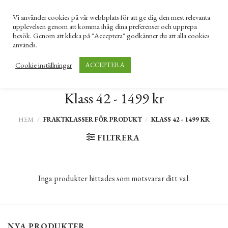
Skip
KONTAKTA OSS
Vi använder cookies på vår webbplats för att ge dig den mest relevanta
to
upplevelsen genom att komma ihåg dina preferenser och upprepa
content
besök. Genom att klicka på "Acceptera" godkänner du att alla cookies
används.
Sök
Cookie inställningar
ACCEPTERA
efter:
Klass 42 - 1499 kr
HEM
/
FRAKTKLASSER FÖR PRODUKT
/
KLASS 42 - 1499 KR
FILTRERA
Inga produkter hittades som motsvarar ditt val.
NYA PRODUKTER