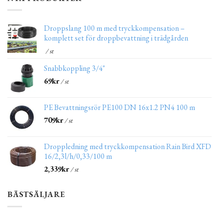
Droppslang 100 m med tryckkompensation –
komplett set för droppbevattning i trädgården
/ st
Snabbkoppling 3/4"
69
kr
/ st
PE Bevattningsrör PE100 DN 16x1.2 PN4 100 m
709
kr
/ st
Droppledning med tryckkompensation Rain Bird XFD
16/2,3l/h/0,33/100 m
2,339
kr
/ st
BÄSTSÄLJARE