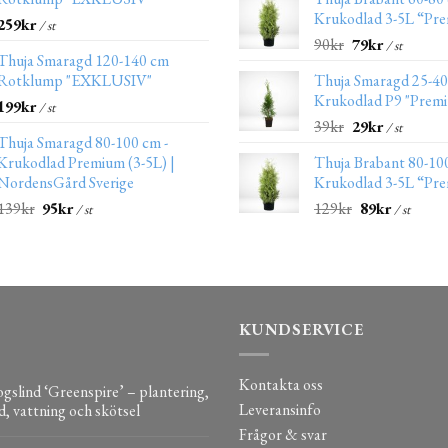
Krukodlad 3-5L “Pr
259
kr
/ st
90
kr
79
kr
/ st
Thuja Smaragd 120-140 cm
Rotklump "EXKLUSIV"
Thuja Smaragd 25-4
Krukodlad P9 "Prem
199
kr
/ st
39
kr
29
kr
/ st
Thuja Smaragd 80-100 cm -
Krukodlad Premium (3-5L) |
Thuja Brabant 80-10
NordensGård Sverige
Krukodlad 3-5L “Pr
139
kr
95
kr
129
kr
89
kr
/ st
/ st
KUNDSERVICE
Kontakta oss
gslind ‘Greenspire’ – plantering,
Leveransinfo
d, vattning och skötsel
Frågor & svar