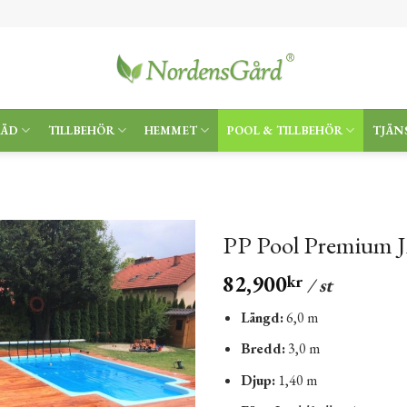
RÄD
TILLBEHÖR
HEMMET
POOL & TILLBEHÖR
TJÄN
PP Pool Premium
82,900
kr
/ st
Längd:
6,0 m
Bredd:
3,0 m
Djup:
1,40 m