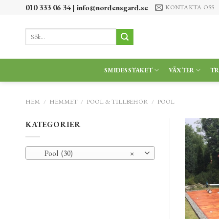
Skip
010 333 06 34 |
info@nordensgard.se
KONTAKTA OSS
to
content
Sök
efter:
SMIDESSTAKET
VÄXTER
T
HEM
/
HEMMET
/
POOL & TILLBEHÖR
/
POOL
KATEGORIER
Pool (30)
×