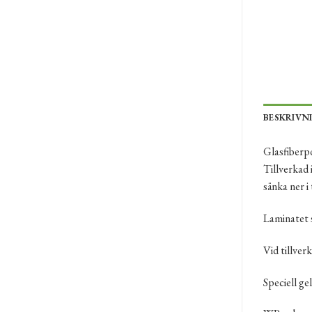
BESKRIVN
Glasfiberpo
Tillverkad 
sänka ner i
Laminatet s
Vid tillver
Speciell ge