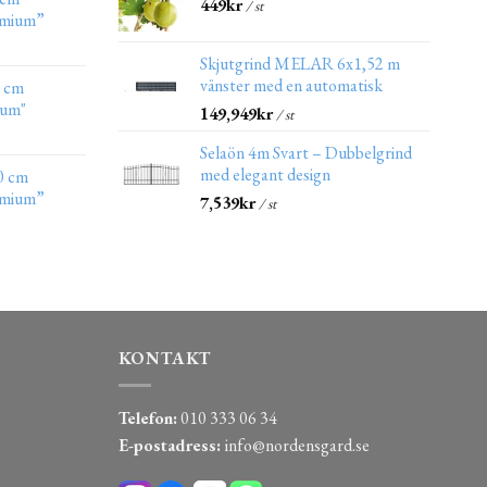
449
kr
/ st
emium”
Skjutgrind MELAR 6x1,52 m
vänster med en automatisk
0 cm
ium"
149,949
kr
/ st
Selaön 4m Svart – Dubbelgrind
med elegant design
0 cm
emium”
7,539
kr
/ st
KONTAKT
Telefon:
010 333 06 34
E-postadress:
info@nordensgard.se