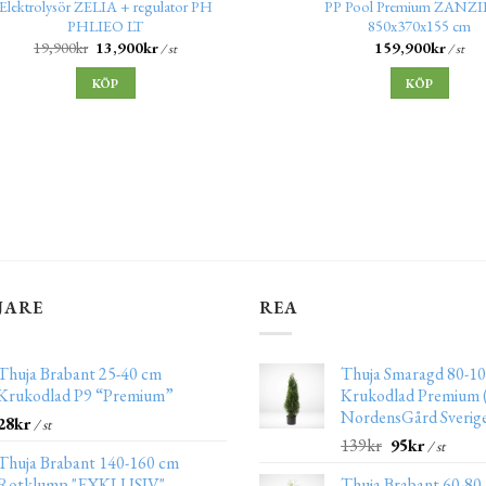
Elektrolysör ZELIA + regulator PH
PP Pool Premium ZANZ
PHLIEO LT
850x370x155 cm
19,900
kr
13,900
kr
159,900
kr
/ st
/ st
KÖP
KÖP
JARE
REA
Thuja Brabant 25-40 cm
Thuja Smaragd 80-10
Krukodlad P9 “Premium”
Krukodlad Premium (
NordensGård Sverig
28
kr
/ st
139
kr
95
kr
/ st
Thuja Brabant 140-160 cm
Rotklump "EXKLUSIV"
Thuja Brabant 60-80