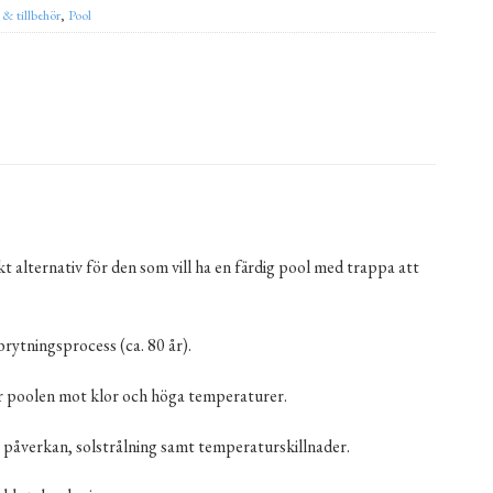
 & tillbehör
,
Pool
rkt alternativ för den som vill ha en färdig pool med trappa att
rytningsprocess (ca. 80 år).
dar poolen mot klor och höga temperaturer.
lor påverkan, solstrålning samt temperaturskillnader.