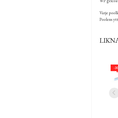
WP gelcoat 
Varje pool
Poolens yt
LIKN
3