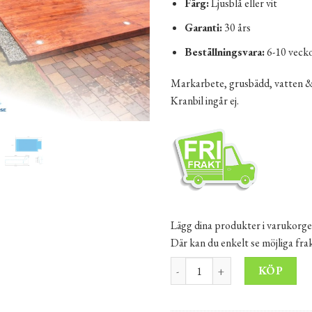
Färg:
Ljusblå eller vit
Garanti:
30 års
Beställningsvara:
6-10 veck
Markarbete, grusbädd, vatten & 
Kranbil ingår ej.
Lägg dina produkter i varukorge
Där kan du enkelt se möjliga fr
PP Pool Premium JAMAICA 60
Alt
KÖP