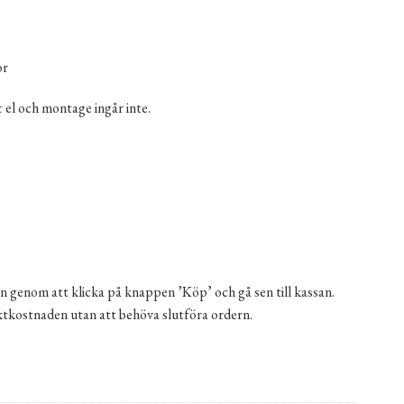
or
el och montage ingår inte.
n genom att klicka på knappen ’Köp’ och gå sen till kassan.
aktkostnaden utan att behöva slutföra ordern.
0x300x140 cm mängd
ernative: