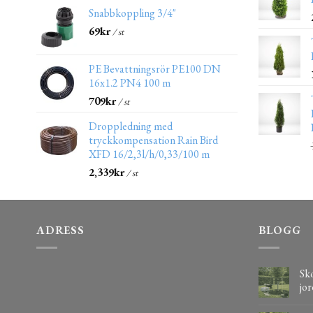
Snabbkoppling 3/4"
69
kr
/ st
PE Bevattningsrör PE100 DN
16x1.2 PN4 100 m
709
kr
/ st
Droppledning med
tryckkompensation Rain Bird
XFD 16/2,3l/h/0,33/100 m
2,339
kr
/ st
ADRESS
BLOGG
Sko
jor