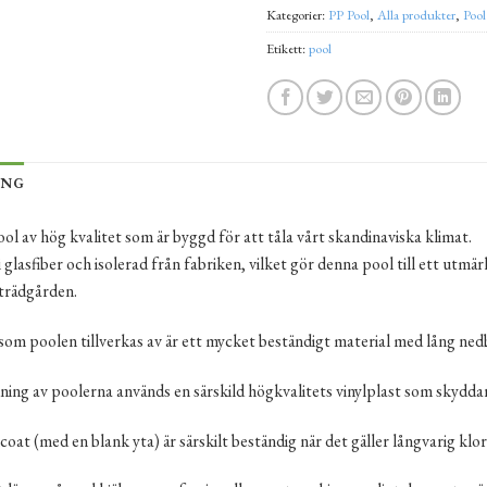
Kategorier:
PP Pool
,
Alla produkter
,
Pool
Etikett:
pool
ING
ol av hög kvalitet som är byggd för att tåla vårt skandinaviska klimat.
i glasfiber och isolerad från fabriken, vilket gör denna pool till ett utmä
 trädgården.
om poolen tillverkas av är ett mycket beständigt material med lång nedb
kning av poolerna används en särskild högkvalitets vinylplast som skyd
lcoat (med en blank yta) är särskilt beständig när det gäller långvarig k