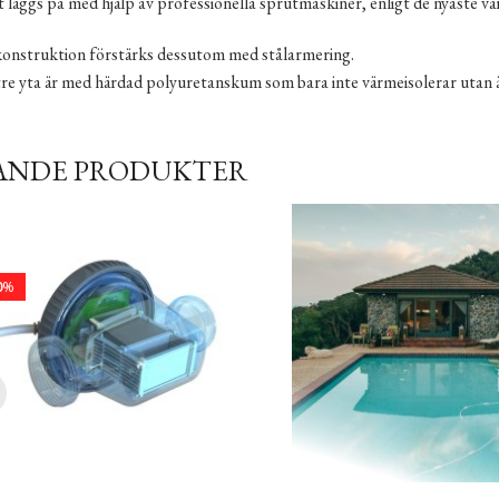
läggs på med hjälp av professionella sprutmaskiner, enligt de nyaste vä
konstruktion förstärks dessutom med stålarmering.
tre yta är med härdad polyuretanskum som bara inte värmeisolerar utan ä
ANDE PRODUKTER
0
%