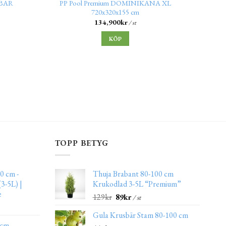
IBAR
PP Pool Premium DOMINIKANA XL
PP Poo
720x320x155 cm
134,900
kr
/ st
KÖP
TOPP BETYG
0 cm -
Thuja Brabant 80-100 cm
3-5L) |
Krukodlad 3-5L “Premium”
e
129
kr
89
kr
/ st
Gula Krusbär Stam 80-100 cm
 cm