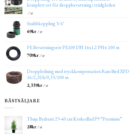
komplett set för droppbevattning i trädgården
/ st
Snabbkoppling 3/4"
69
kr
/ st
PE Bevattningsrör PE100 DN 16x1.2 PN4 100 m
709
kr
/ st
Droppledning med tryckkompensation Rain Bird XFD
16/2,3l/h/0,33/100 m
2,339
kr
/ st
BÄSTSÄLJARE
Thuja Brabant 25-40 cm Krukodlad P9 “Premium”
28
kr
/ st