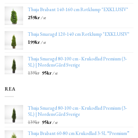
Thuja Brabant 140-160 cm Rotklump "EXKLUSIV"
259
kr
/ st
Thuja Smaragd 120-140 cm Rotklump "EXKLUSIV"
199
kr
/ st
Thuja Smaragd 80-100 cm - Krukodlad Premium (3-
5L) | NordensGård Sverige
139
kr
95
kr
/ st
REA
Thuja Smaragd 80-100 cm - Krukodlad Premium (3-
5L) | NordensGård Sverige
139
kr
95
kr
/ st
Thuja Brabant 60-80 cm Krukodlad 3-5L “Premium”