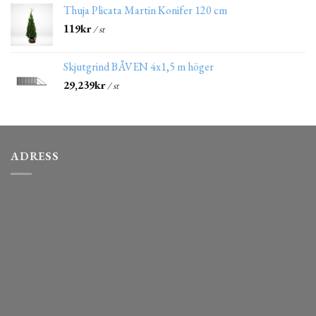
Thuja Plicata Martin Konifer 120 cm
119
kr
/ st
Skjutgrind BÅVEN 4x1,5 m höger
29,239
kr
/ st
ADRESS