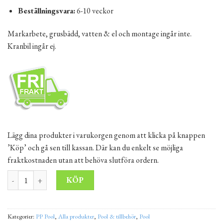
Beställningsvara:
6-10 veckor
Markarbete, grusbädd, vatten & el och montage ingår inte.
Kranbil ingår ej.
Lägg dina produkter i varukorgen genom att klicka på knappen
’Köp’ och gå sen till kassan. Där kan du enkelt se möjliga
fraktkostnaden utan att behöva slutföra ordern.
PP Pool Premium FUERTAVENTURA 600x300x140 cm mängd
Alternative:
KÖP
Kategorier:
PP Pool
,
Alla produkter
,
Pool & tillbehör
,
Pool