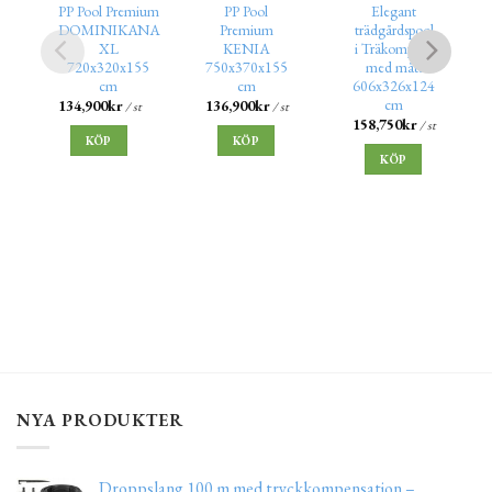
PP Pool Premium
PP Pool
Elegant
DOMINIKANA
Premium
trädgårdspool
XL
KENIA
i Träkomposit
720x320x155
750x370x155
med mått
cm
cm
606x326x124
cm
134,900
kr
136,900
kr
/ st
/ st
158,750
kr
/ st
KÖP
KÖP
KÖP
NYA PRODUKTER
Droppslang 100 m med tryckkompensation –