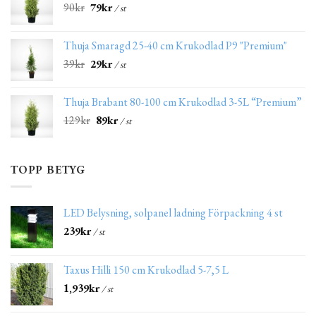
90
kr
79
kr
/ st
Thuja Smaragd 25-40 cm Krukodlad P9 "Premium"
39
kr
29
kr
/ st
Thuja Brabant 80-100 cm Krukodlad 3-5L “Premium”
129
kr
89
kr
/ st
TOPP BETYG
LED Belysning, solpanel ladning Förpackning 4 st
239
kr
/ st
Taxus Hilli 150 cm Krukodlad 5-7,5 L
1,939
kr
/ st