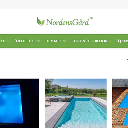
RÄD
TILLBEHÖR
HEMMET
POOL & TILLBEHÖR
TJÄN