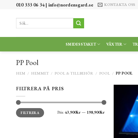
Skip
010 333 06 34 |
info@nordensgard.se
KONTAKTA OSS
to
content
Sök
efter:
SMIDESSTAKET
VÄXTER
T
PP Pool
HEM
/
HEMMET
/
POOL & TILLBEHÖR
/
POOL
/
PP POOL
FILTRERA PÅ PRIS
Min
Max
Pris:
43,900kr
—
198,900kr
FILTRERA
pris
pris