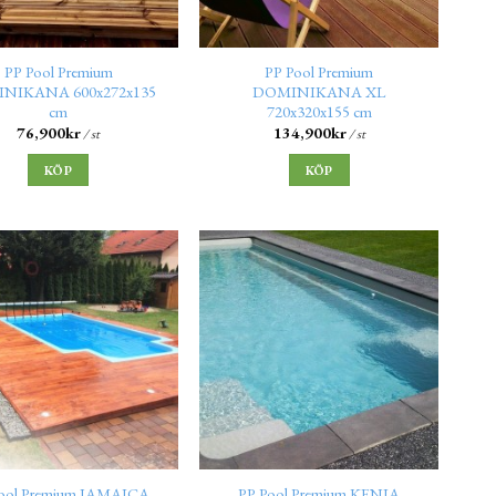
PP Pool Premium
PP Pool Premium
NIKANA 600x272x135
DOMINIKANA XL
cm
720x320x155 cm
76,900
kr
134,900
kr
/ st
/ st
KÖP
KÖP
ool Premium JAMAICA
PP Pool Premium KENIA