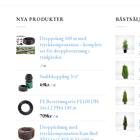
NYA PRODUKTER
BÄSTSÄL
Droppslang 100 m med
tryckkompensation – komplett
set för droppbevattning i
trädgården
/ st
Snabbkoppling 3/4"
69
kr
/ st
PE Bevattningsrör PE100 DN
16x1.2 PN4 100 m
709
kr
/ st
Droppledning med
tryckkompensation Rain Bird
XFD 16/2,3l/h/0,33/100 m