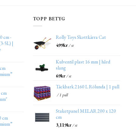
TOPP BETYG
0 cm -
Rolly Toys Skottkärra Cat
3-5L) |
499
kr
/ st
e
Kulventil plast 16 mm | hård
slang
 cm
emium”
69
kr
/ st
Täckbark 2160 L Rölunda | 1 pall
0 cm
/ 1 pall
ium"
Staketpanel MELAR 200 x 120
cm
0 cm
emium”
3,119
kr
/ st