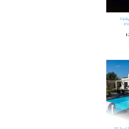
Färdi
85
1
PP Pool