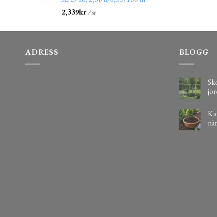
2,339
kr
/ st
ADRESS
BLOGG
Sko
jor
Kaf
när