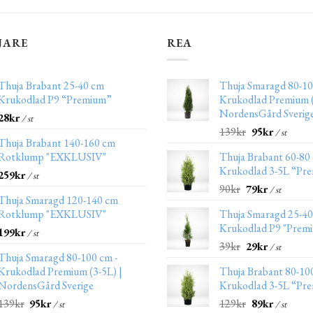
JARE
REA
Thuja Brabant 25-40 cm
Thuja Smaragd 80-10
Krukodlad P9 “Premium”
Krukodlad Premium (
NordensGård Sverig
28
kr
/ st
139
kr
95
kr
/ st
Thuja Brabant 140-160 cm
Rotklump "EXKLUSIV"
Thuja Brabant 60-80
Krukodlad 3-5L “Pr
259
kr
/ st
90
kr
79
kr
/ st
Thuja Smaragd 120-140 cm
Rotklump "EXKLUSIV"
Thuja Smaragd 25-4
Krukodlad P9 "Prem
199
kr
/ st
39
kr
29
kr
/ st
Thuja Smaragd 80-100 cm -
Krukodlad Premium (3-5L) |
Thuja Brabant 80-10
NordensGård Sverige
Krukodlad 3-5L “Pr
139
kr
95
kr
129
kr
89
kr
/ st
/ st