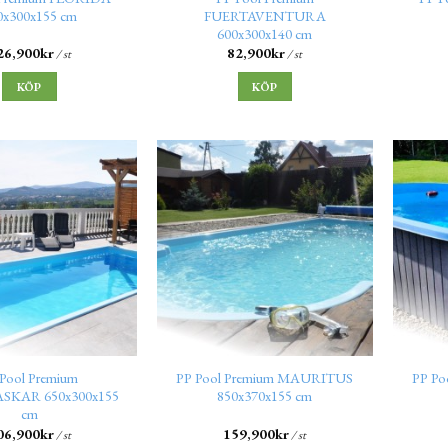
0x300x155 cm
FUERTAVENTURA
600x300x140 cm
26,900
kr
82,900
kr
/ st
/ st
KÖP
KÖP
Pool Premium
PP Pool Premium MAURITUS
PP P
KAR 650x300x155
850x370x155 cm
cm
06,900
kr
159,900
kr
/ st
/ st