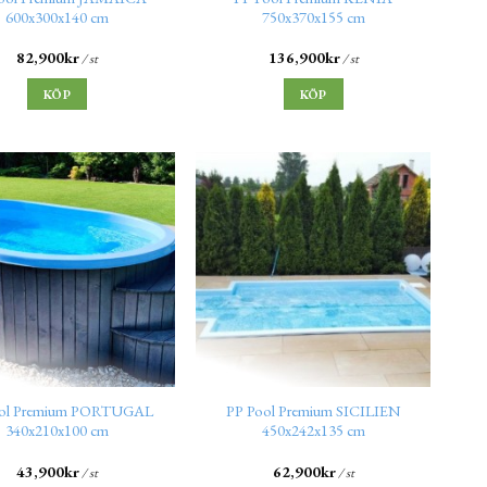
600x300x140 cm
750x370x155 cm
82,900
kr
136,900
kr
/ st
/ st
KÖP
KÖP
ool Premium PORTUGAL
PP Pool Premium SICILIEN
340x210x100 cm
450x242x135 cm
43,900
kr
62,900
kr
/ st
/ st