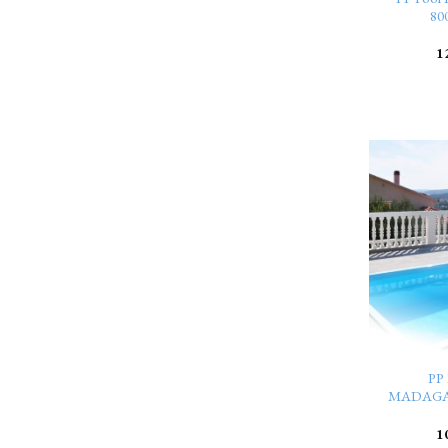
80
1
PP 
MADAGAS
1