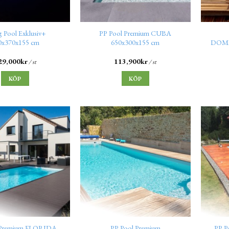
g Pool Exklusiv+
PP Pool Premium CUBA
0x370x155 cm
650x300x155 cm
DOMI
29,000
kr
113,900
kr
/ st
/ st
KÖP
KÖP
 Premium FLORIDA
PP Pool Premium
PP P