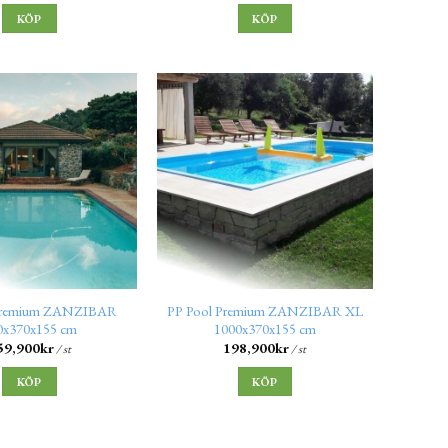
KÖP
KÖP
 Premium ZANZIBAR
PP Pool Premium ZANZIBAR XL
0x370x155 cm
1000x370x155 cm
59,900
kr
198,900
kr
/ st
/ st
KÖP
KÖP