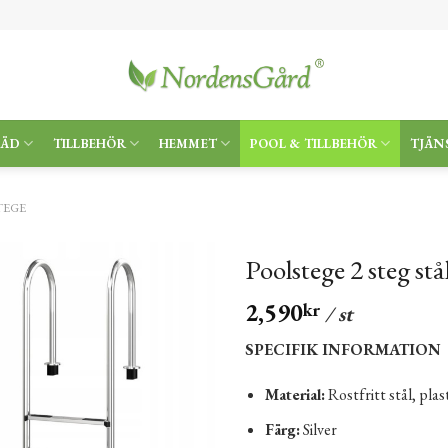
RÄD
TILLBEHÖR
HEMMET
POOL & TILLBEHÖR
TJÄN
TEGE
Poolstege 2 steg st
2,590
kr
/ st
SPECIFIK INFORMATION
Material:
Rostfritt stål, plas
Färg:
Silver