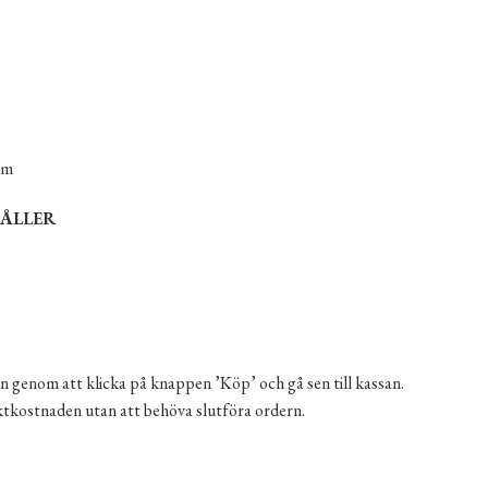
cm
ÅLLER
n genom att klicka på knappen ’Köp’ och gå sen till kassan.
aktkostnaden utan att behöva slutföra ordern.
tång mängd
ernative: