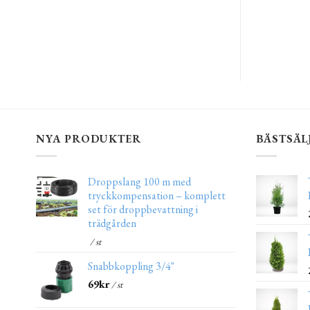
NYA PRODUKTER
BÄSTSÄL
Droppslang 100 m med
tryckkompensation – komplett
set för droppbevattning i
trädgården
/ st
Snabbkoppling 3/4"
69
kr
/ st