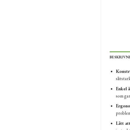
BESKRIVN
Konstru
slitstar
Enkel å
som gar
Ergono
proble
Lätt at