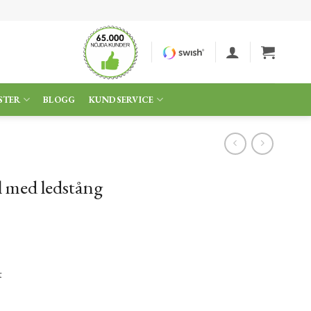
STER
BLOGG
KUNDSERVICE
ål med ledstång
t