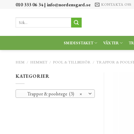
Skip
010 333 06 34 |
info@nordensgard.se
KONTAKTA OSS
to
content
Sök
efter:
SMIDESSTAKET
VÄXTER
T
HEM
/
HEMMET
/
POOL & TILLBEHÖR
/
TRAPPOR & POOLS
KATEGORIER
Trappor & poolstege (3)
×