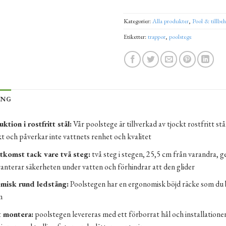
Kategorier:
Alla produkter
,
Pool & tillbe
Etiketter:
trappor
,
poolstege
ING
ktion i rostfritt stål:
Vår poolstege är tillverkad av tjockt rostfritt s
kt och påverkar inte vattnets renhet och kvalitet
tkomst tack vare två steg:
två steg i stegen, 25,5 cm från varandra, ge
anterar säkerheten under vatten och förhindrar att den glider
misk rund ledstång:
Poolstegen har en ergonomisk böjd räcke som du be
m
t montera:
poolstegen levereras med ett förborrat hål och installatione