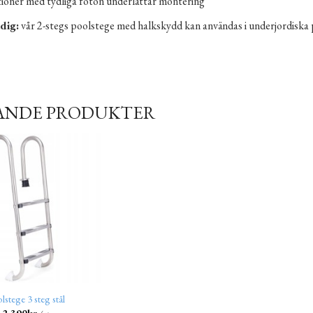
tioner med tydliga foton underlättar montering
dig:
vår 2-stegs poolstege med halkskydd kan användas i underjordiska 
ANDE PRODUKTER
lstege 3 steg stål
2,390
kr