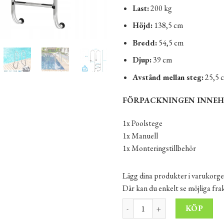
Last:
200 kg
Höjd:
138,5 cm
Bredd:
54,5 cm
Djup:
39 cm
Avstånd mellan steg:
25,5 
FÖRPACKNINGEN INNEH
1x Poolstege
1x Manuell
1x Monteringstillbehör
Lägg dina produkter i varukorge
Där kan du enkelt se möjliga fr
Poolstege 2 steg stål med leds
Alt
KÖP