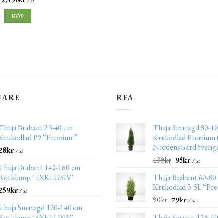
/ st
KÖP
JARE
REA
Thuja Brabant 25-40 cm
Thuja Smaragd 80-10
Krukodlad P9 “Premium”
Krukodlad Premium (
NordensGård Sverig
28
kr
/ st
139
kr
95
kr
/ st
Thuja Brabant 140-160 cm
Rotklump "EXKLUSIV"
Thuja Brabant 60-80
Krukodlad 3-5L “Pr
259
kr
/ st
90
kr
79
kr
/ st
Thuja Smaragd 120-140 cm
Rotklump "EXKLUSIV"
Thuja Smaragd 25-4