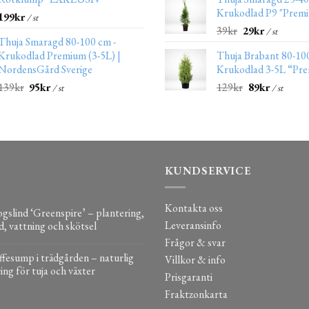
Krukodlad P9 "Prem
199
kr
/ st
39
kr
29
kr
/ st
Thuja Smaragd 80-100 cm -
Krukodlad Premium (3-5L) |
Thuja Brabant 80-10
NordensGård Sverige
Krukodlad 3-5L “Pr
139
kr
95
kr
129
kr
89
kr
/ st
/ st
KUNDSERVICE
Kontakta oss
gslind ‘Greenspire’ – plantering,
Leveransinfo
d, vattning och skötsel
Frågor & svar
fesump i trädgården – naturlig
Villkor & info
ing för tuja och växter
Prisgaranti
Fraktzonkarta