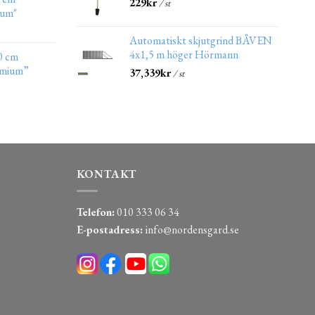
229
kr
/ st
ium"
Automatiskt skjutgrind BÅVEN
4x1,5 m höger Hörmann
0 cm
emium”
37,339
kr
/ st
KONTAKT
Telefon:
010 333 06 34
E-postadress:
info@nordensgard.se