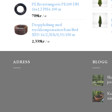
PE Bevattningsrör PE100 DN
16x1.2 PN4 100 m
709
kr
/ st
Droppledning med
tryckkompensation Rain Bird
XFD 16/2,3l/h/0,33/100 m
2,339
kr
/ st
ADRESS
BLOGG
Sko
jor
Kaf
när