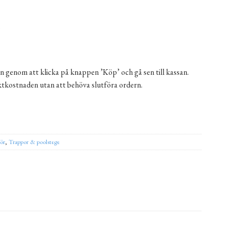
m
n genom att klicka på knappen ’Köp’ och gå sen till kassan.
aktkostnaden utan att behöva slutföra ordern.
ernative:
hör
,
Trappor & poolstege