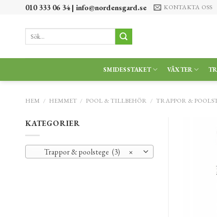
Skip
010 333 06 34 |
info@nordensgard.se
KONTAKTA OSS
to
content
Sök
efter:
SMIDESSTAKET
VÄXTER
T
HEM
/
HEMMET
/
POOL & TILLBEHÖR
/
TRAPPOR & POOLS
KATEGORIER
Trappor & poolstege (3)
×