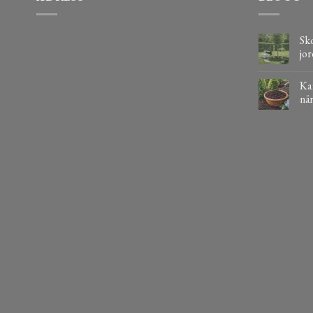
Sko
jor
Kaf
när