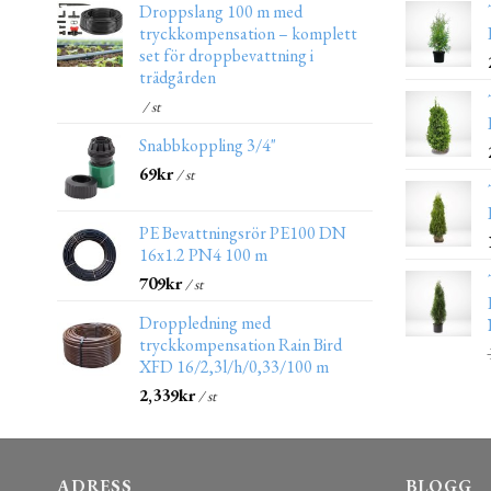
Droppslang 100 m med
tryckkompensation – komplett
set för droppbevattning i
trädgården
/ st
Snabbkoppling 3/4"
69
kr
/ st
PE Bevattningsrör PE100 DN
16x1.2 PN4 100 m
709
kr
/ st
Droppledning med
tryckkompensation Rain Bird
XFD 16/2,3l/h/0,33/100 m
2,339
kr
/ st
ADRESS
BLOGG