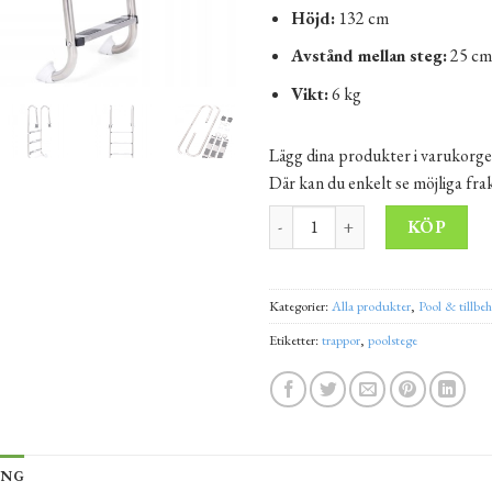
Höjd:
132 cm
Avstånd mellan steg:
25 c
Vikt:
6 kg
Lägg dina produkter i varukorge
Där kan du enkelt se möjliga fr
Poolstege 3 steg stål mängd
Alt
KÖP
Kategorier:
Alla produkter
,
Pool & tillbe
Etiketter:
trappor
,
poolstege
ING