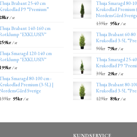
Thuja Brabant 25-40 cm
Thuja Smaragd 80-10
Krukodlad P9 “Premium”
Krukodlad Premium (
NordensGård Sverig
28
kr
/ st
139
kr
95
kr
/ st
Thuja Brabant 140-160 cm
Rotklump "EXKLUSIV"
Thuja Brabant 60-80
Krukodlad 3-5L “Pr
259
kr
/ st
90
kr
79
kr
/ st
Thuja Smaragd 120-140 cm
Rotklump "EXKLUSIV"
Thuja Smaragd 25-4
Krukodlad P9 "Prem
199
kr
/ st
39
kr
29
kr
/ st
Thuja Smaragd 80-100 cm -
Krukodlad Premium (3-5L) |
Thuja Brabant 80-10
NordensGård Sverige
Krukodlad 3-5L “Pr
139
kr
95
kr
129
kr
89
kr
/ st
/ st
KUNDSERVICE