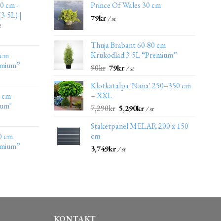
0 cm -
Prince Of Wales 30 cm
3-5L) |
79
kr
/ st
e
Thuja Brabant 60-80 cm
Krukodlad 3-5L “Premium”
 cm
emium”
90
kr
79
kr
/ st
Klotkatalpa 'Nana' 250–350 cm
– XXL
0 cm
ium"
7,290
kr
5,290
kr
/ st
Staketpanel MELAR 200 x 150
cm
0 cm
emium”
3,749
kr
/ st
KONTAKT