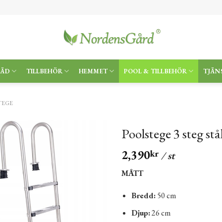
RÄD
TILLBEHÖR
HEMMET
POOL & TILLBEHÖR
TJÄN
TEGE
Poolstege 3 steg stå
2,390
kr
/ st
MÅTT
Bredd:
50 cm
Djup:
26 cm