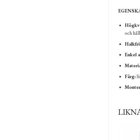
EGENSK
Högkval
och hål
Halkfri
Enkel a
Materia
Färg:
Si
Monter
LIKN