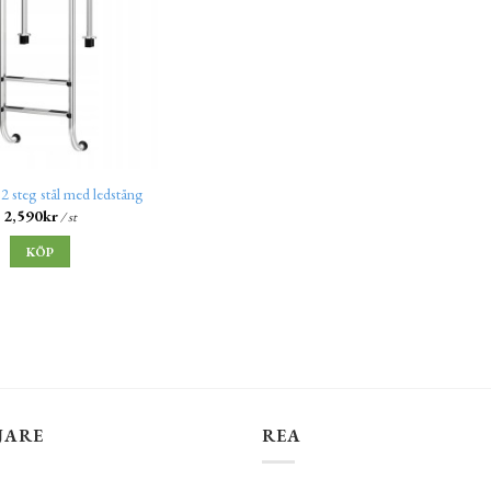
2 steg stål med ledstång
2,590
kr
/ st
KÖP
JARE
REA