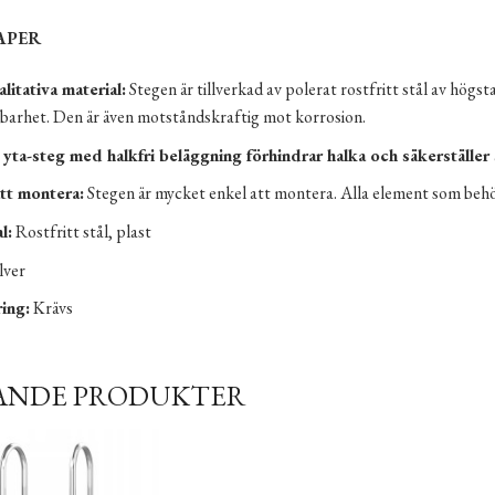
APER
itativa material:
Stegen är tillverkad av polerat rostfritt stål av högsta
lbarhet. Den är även motståndskraftig mot korrosion.
 yta-steg med halkfri beläggning förhindrar halka och säkerställe
tt montera:
Stegen är mycket enkel att montera. Alla element som behövs
l:
Rostfritt stål, plast
lver
ing:
Krävs
ANDE PRODUKTER