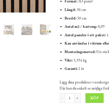
Format:
3D-panel
Längd:
30 cm
Bredd:
30 cm
Antal m2 / kartong:
0,09
Antal paneler i ett paket:
1
Kan användas i våtrum ell
Monteringsmetod:
För stic
Vikt:
5,594 kg
Garanti:
2 år
Lägg dina produkter i varukorge
Där kan du enkelt se möjliga fr
Akustikpanel 30x30 cm brun m
Alt
KÖP