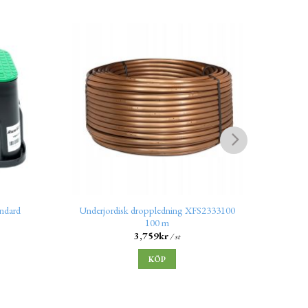
ndard
Underjordisk droppledning XFS2333100
Dropp
100 m
Rain 
3,759
kr
/ st
KÖP