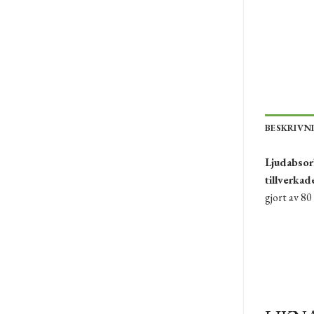
BESKRIVN
Ljudabsor
tillverkad
gjort av 8