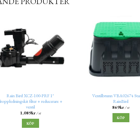
ANDE PRODUKTER
Rain Bird XCZ-100-PRF 1″
Ventilbrunn VBA02674 Sta
droppledningskit filter + reducerare +
RainBird
ventil
869
kr
/ st
1,089
kr
/ st
KÖP
KÖP