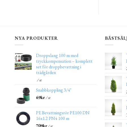
NYA PRODUKTER
BÄSTSÄL
Droppslang 100 m med
tryckkompensation – komplett
set för droppbevattning i
trädgården
/ st
Snabbkoppling 3/4"
69
kr
/ st
PE Bevattningsrör PE100 DN
16x1.2 PN4 100 m
709
kr
/ st