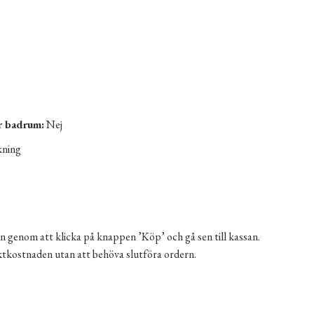
er badrum:
Nej
kning
n genom att klicka på knappen ’Köp’ och gå sen till kassan.
aktkostnaden utan att behöva slutföra ordern.
ängd
ernative: