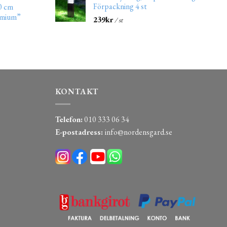
Förpackning 4 st
0 cm
emium”
239
kr
/ st
KONTAKT
Telefon:
010 333 06 34
E-postadress:
info@nordensgard.se