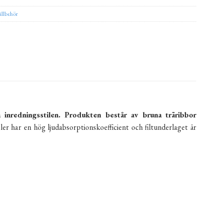
illbehör
inredningsstilen. Produkten består av bruna träribbor
er har en hög ljudabsorptionskoefficient och filtunderlaget är