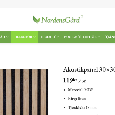
RÄD
TILLBEHÖR
HEMMET
POOL & TILLBEHÖR
TJÄN
Akustikpanel 30×3
119
kr
/ st
Material:
MDF
Färg:
Brun
Tjocklek:
18 mm