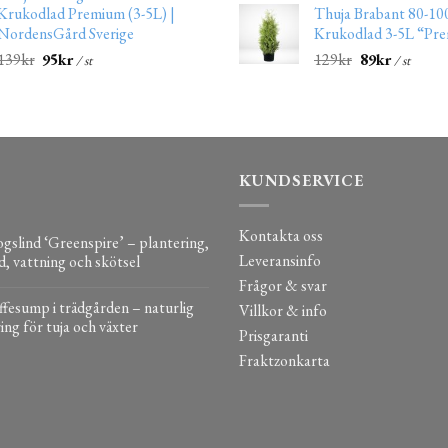
Krukodlad Premium (3-5L) |
Thuja Brabant 80-10
NordensGård Sverige
Krukodlad 3-5L “Pr
139
kr
95
kr
129
kr
89
kr
/ st
/ st
KUNDSERVICE
Kontakta oss
gslind ‘Greenspire’ – plantering,
Leveransinfo
d, vattning och skötsel
Frågor & svar
fesump i trädgården – naturlig
Villkor & info
ing för tuja och växter
Prisgaranti
Fraktzonkarta