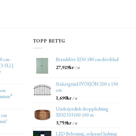
TOPP BETYG
0 cm -
Branddörr EI30 180 cm dörrblad
3-5L) |
27,929
kr
/ st
e
Staketgrind IVÖSJÖN 200 x 150
cm
 cm
emium”
1,690
kr
/ st
Underjordisk droppledning
XFS2333100 100 m
0 cm
ium"
3,759
kr
/ st
LED Belysning, solpanel ladning