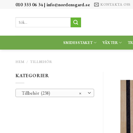
Skip
010 333 06 34 |
info@nordensgard.se
KONTAKTA OSS
to
content
Sök
efter:
SMIDESSTAKET
VÄXTER
T
HEM
/
TILLBEHÖR
KATEGORIER
Tillbehör (238)
×