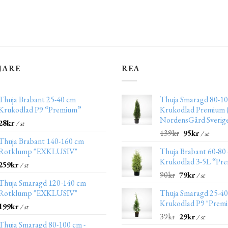
JARE
REA
Thuja Brabant 25-40 cm
Thuja Smaragd 80-10
Krukodlad P9 “Premium”
Krukodlad Premium (
NordensGård Sverig
28
kr
/ st
139
kr
95
kr
/ st
Thuja Brabant 140-160 cm
Rotklump "EXKLUSIV"
Thuja Brabant 60-80
Krukodlad 3-5L “Pr
259
kr
/ st
90
kr
79
kr
/ st
Thuja Smaragd 120-140 cm
Rotklump "EXKLUSIV"
Thuja Smaragd 25-4
Krukodlad P9 "Prem
199
kr
/ st
39
kr
29
kr
/ st
Thuja Smaragd 80-100 cm -