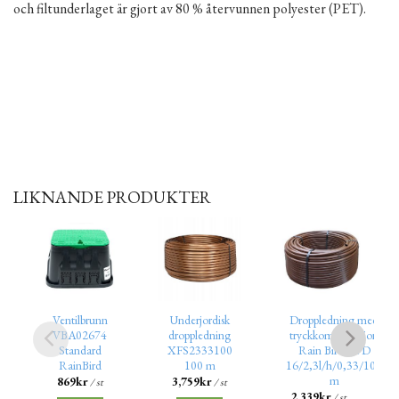
och filtunderlaget är gjort av 80 % återvunnen polyester (PET).
LIKNANDE PRODUKTER
Ventilbrunn
Underjordisk
Droppledning med
VBA02674
droppledning
tryckkompensation
Standard
XFS2333100
Rain Bird XFD
RainBird
100 m
16/2,3l/h/0,33/100
m
869
kr
3,759
kr
/ st
/ st
2,339
kr
/ st