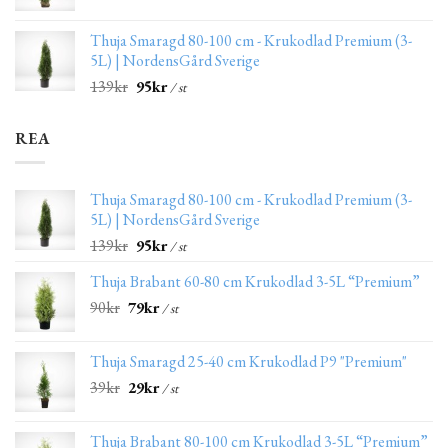
Thuja Smaragd 80-100 cm - Krukodlad Premium (3-
5L) | NordensGård Sverige
139
kr
95
kr
/ st
REA
Thuja Smaragd 80-100 cm - Krukodlad Premium (3-
5L) | NordensGård Sverige
139
kr
95
kr
/ st
Thuja Brabant 60-80 cm Krukodlad 3-5L “Premium”
90
kr
79
kr
/ st
Thuja Smaragd 25-40 cm Krukodlad P9 "Premium"
39
kr
29
kr
/ st
Thuja Brabant 80-100 cm Krukodlad 3-5L “Premium”