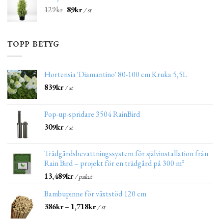
129
kr
89
kr
/ st
TOPP BETYG
Hortensia 'Diamantino' 80-100 cm Kruka 5,5L
839
kr
/ st
Pop-up-spridare 3504 RainBird
309
kr
/ st
Trädgårdsbevattningssystem för självinstallation från
Rain Bird – projekt för en trädgård på 300 m²
13,489
kr
/ paket
Bambupinne för växtstöd 120 cm
386
kr
–
1,718
kr
/ st