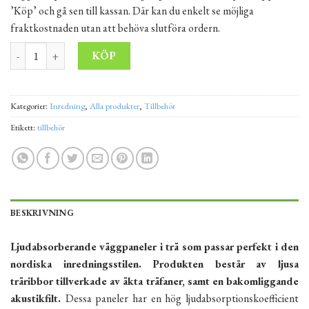
’Köp’ och gå sen till kassan. Där kan du enkelt se möjliga
fraktkostnaden utan att behöva slutföra ordern.
Akustikpanel 265x30 cm brun mängd
Alternative:
KÖP
Kategorier:
Inredning
,
Alla produkter
,
Tillbehör
Etikett:
tillbehör
BESKRIVNING
Ljudabsorberande väggpaneler i trä som passar perfekt i den
nordiska inredningsstilen. Produkten består av ljusa
träribbor tillverkade av äkta träfaner, samt en bakomliggande
akustikfilt.
Dessa paneler har en hög ljudabsorptionskoefficient