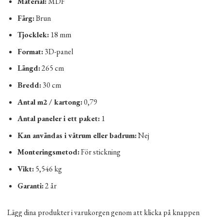
Material:
MDF
Färg:
Brun
Tjocklek:
18 mm
Format:
3D-panel
Längd:
265 cm
Bredd:
30 cm
Antal m2 / kartong:
0,79
Antal paneler i ett paket:
1
Kan användas i våtrum eller badrum:
Nej
Monteringsmetod:
För stickning
Vikt:
5,546 kg
Garanti:
2 år
Lägg dina produkter i varukorgen genom att klicka på knappen