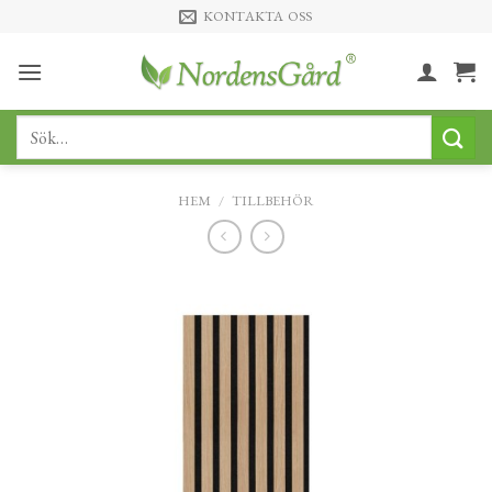
Skip
KONTAKTA OSS
to
content
Sök
efter:
HEM
/
TILLBEHÖR