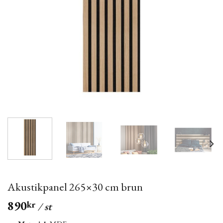
Akustikpanel 265×30 cm brun
890
kr
/ st