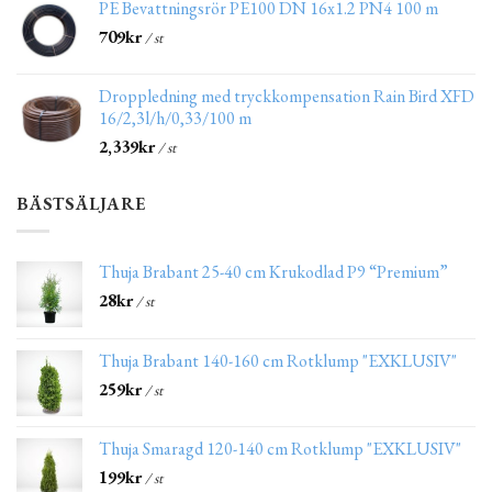
PE Bevattningsrör PE100 DN 16x1.2 PN4 100 m
709
kr
/ st
Droppledning med tryckkompensation Rain Bird XFD
16/2,3l/h/0,33/100 m
2,339
kr
/ st
BÄSTSÄLJARE
Thuja Brabant 25-40 cm Krukodlad P9 “Premium”
28
kr
/ st
Thuja Brabant 140-160 cm Rotklump "EXKLUSIV"
259
kr
/ st
Thuja Smaragd 120-140 cm Rotklump "EXKLUSIV"
199
kr
/ st