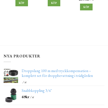
KÖP
KÖP
KÖP
NYA PRODUKTER
Droppslang 100 m med tryckkompensation –
komplett set för droppbevattning i trädgården
/ st
Snabbkoppling 3/4"
69
kr
/ st