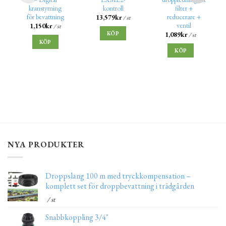
kranstyrning
kontroll
filter +
för bevattning
reducerare +
13,579
kr
/ st
ventil
1,150
kr
/ st
KÖP
1,089
kr
/ st
KÖP
KÖP
NYA PRODUKTER
Droppslang 100 m med tryckkompensation –
komplett set för droppbevattning i trädgården
/ st
Snabbkoppling 3/4"