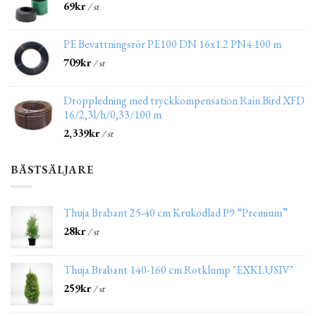
69
kr
/ st
PE Bevattningsrör PE100 DN 16x1.2 PN4 100 m
709
kr
/ st
Droppledning med tryckkompensation Rain Bird XFD
16/2,3l/h/0,33/100 m
2,339
kr
/ st
BÄSTSÄLJARE
Thuja Brabant 25-40 cm Krukodlad P9 “Premium”
28
kr
/ st
Thuja Brabant 140-160 cm Rotklump "EXKLUSIV"
259
kr
/ st