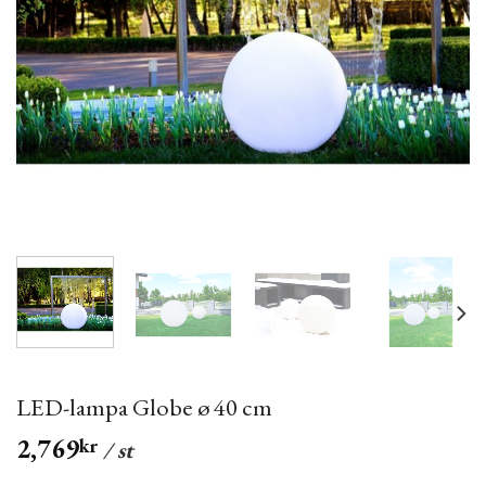
LED-lampa Globe ø 40 cm
2,769
kr
/ st