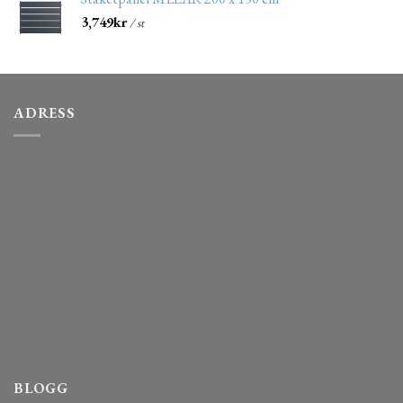
3,749
kr
/ st
ADRESS
BLOGG