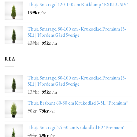
Thuja Smaragd 120-140 cm Rotklump "EXKLUSIV"
199
kr
/ st
Thuja Smaragd 80-100 cm - Krukodlad Premium (3-
5L) | NordensGård Sverige
139
kr
95
kr
/ st
REA
Thuja Smaragd 80-100 cm - Krukodlad Premium (3-
5L) | NordensGård Sverige
139
kr
95
kr
/ st
Thuja Brabant 60-80 cm Krukodlad 3-5L “Premium”
90
kr
79
kr
/ st
Thuja Smaragd 25-40 cm Krukodlad P9 "Premium"
39
kr
29
kr
/ st