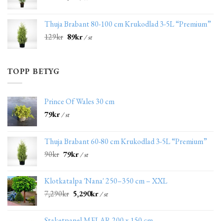
Thuja Brabant 80-100 cm Krukodlad 3-5L “Premium”
129
kr
89
kr
/ st
TOPP BETYG
Prince Of Wales 30 cm
79
kr
/ st
Thuja Brabant 60-80 cm Krukodlad 3-5L “Premium”
90
kr
79
kr
/ st
Klotkatalpa 'Nana' 250–350 cm – XXL
7,290
kr
5,290
kr
/ st
Staketpanel MELAR 200 x 150 cm