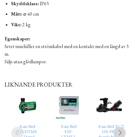
Skyddsklass:
IP65
Mått:
⌀ 40 cm
Vikt:
2 kg
Egenskaper:
Setet innehåller en strömkabel med en kontakt med en längd av 3
m.
Säljs utan glödlampor.
LIKNANDE PRODUKTER
Rain Bird
Rain Bird
Rain Bird XCZ-
1ZEHTMR
ESP-
100-PRF 1″
– Digital
LXME2-
droppledningskit