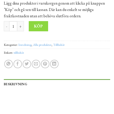
Lägg dina produkter i varukorgen genom att klicka på knappen
’Köp’ och gå sen till kassan. Där kan du enkelt se möjliga
fraktkostnaden utan att behöva slutföra ordern.
LED-lampa Globe ø 40 cm mängd
Alternative:
KÖP
Kategorier:
Inredning
,
Alla produkter
,
Tillbehör
Etikett:
tillbehör
BESKRIVNING