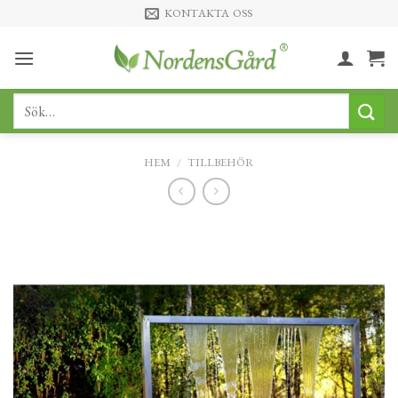
Skip
KONTAKTA OSS
to
content
Sök
efter:
HEM
/
TILLBEHÖR