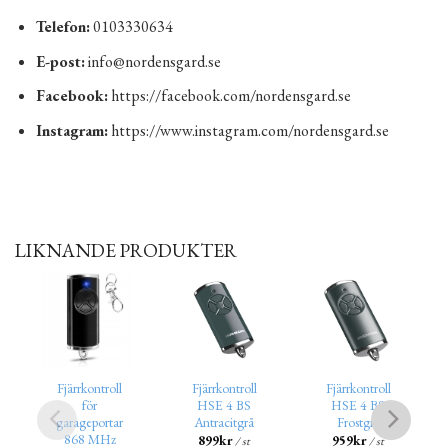
Telefon:
0103330634
E-post:
info@nordensgard.se
Facebook:
https://facebook.com/nordensgard.se
Instagram:
https://www.instagram.com/nordensgard.se
LIKNANDE PRODUKTER
Fjärrkontroll
Fjärrkontroll
Fjärrkontroll
för
HSE 4 BS
HSE 4 BS
garageportar
Antracitgrå
Frostgrå
868 MHz
899
kr
959
kr
/ st
/ st