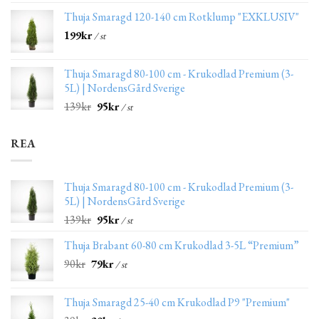
Thuja Smaragd 120-140 cm Rotklump "EXKLUSIV"
199
kr
/ st
Thuja Smaragd 80-100 cm - Krukodlad Premium (3-
5L) | NordensGård Sverige
139
kr
95
kr
/ st
REA
Thuja Smaragd 80-100 cm - Krukodlad Premium (3-
5L) | NordensGård Sverige
139
kr
95
kr
/ st
Thuja Brabant 60-80 cm Krukodlad 3-5L “Premium”
90
kr
79
kr
/ st
Thuja Smaragd 25-40 cm Krukodlad P9 "Premium"