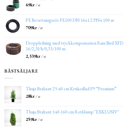
69
kr
/ st
PE Bevattningsrör PE100 DN 16x1.2 PN4 100 m
709
kr
/ st
Droppledning med tryckkompensation Rain Bird XFD
16/2,3l/h/0,33/100 m
2,339
kr
/ st
BÄSTSÄLJARE
Thuja Brabant 25-40 cm Krukodlad P9 “Premium”
28
kr
/ st
Thuja Brabant 140-160 cm Rotklump "EXKLUSIV"
259
kr
/ st