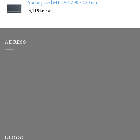
Staketpanel MELAR 200 x 120 cm
3,119
kr
/ st
ADRESS
BLOGG