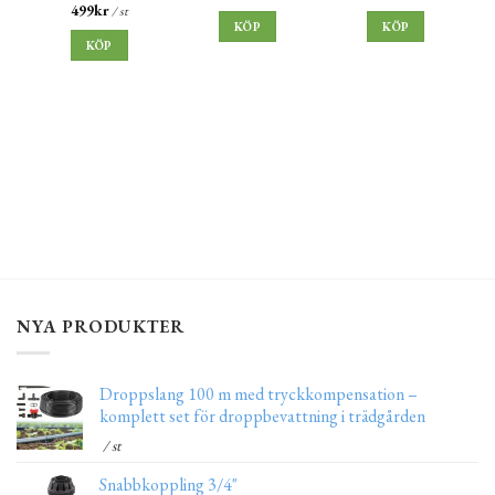
499
kr
/ st
KÖP
KÖP
KÖP
NYA PRODUKTER
Droppslang 100 m med tryckkompensation –
komplett set för droppbevattning i trädgården
/ st
Snabbkoppling 3/4"