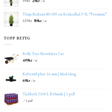
39
kr
29
kr
/ st
Thuja Brabant 80-100 cm Krukodlad 3-5L “Premium”
129
kr
89
kr
/ st
TOPP BETYG
Rolly Toys Skottkärra Cat
499
kr
/ st
Kulventil plast 16 mm | hård slang
69
kr
/ st
Täckbark 2160 L Rölunda | 1 pall
/ 1 pall