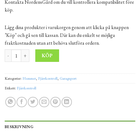
Kontakta NordensGård om du vill kontrollera kompatibilitet före
köp.
Lägg dina produkter i varukorgen genom att klicka på knappen
’Köp’ och gå sen till kassan. Där kan du enkelt se möjliga
fraktkostnaden utan att behöva slutföra ordern.
Fjärrkontroll RSZ 1 ECOSTAR by Hörmann – Original fjärrkontroll
Alternative:
KÖP
Kategorier:
Hemmet
,
Fjärrkontroll
,
Garageport
Etikett:
Fjärrkontroll
BESKRIVNING