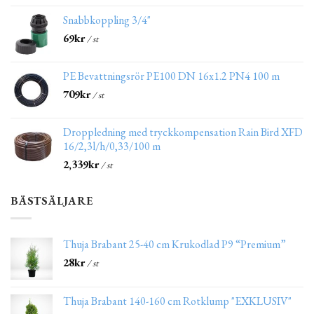
Snabbkoppling 3/4"
69
kr
/ st
PE Bevattningsrör PE100 DN 16x1.2 PN4 100 m
709
kr
/ st
Droppledning med tryckkompensation Rain Bird XFD
16/2,3l/h/0,33/100 m
2,339
kr
/ st
BÄSTSÄLJARE
Thuja Brabant 25-40 cm Krukodlad P9 “Premium”
28
kr
/ st
Thuja Brabant 140-160 cm Rotklump "EXKLUSIV"