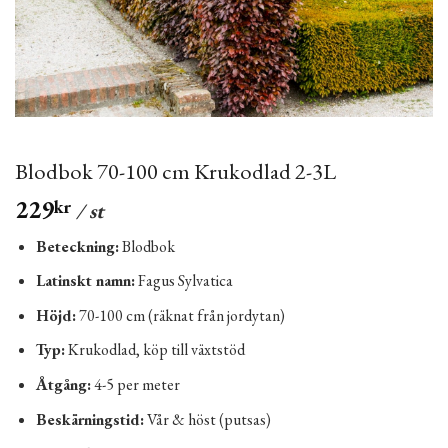
Blodbok 70-100 cm Krukodlad 2-3L
229
kr
/ st
Beteckning:
Blodbok
Latinskt namn:
Fagus Sylvatica
Höjd:
70-100 cm (räknat från jordytan)
Typ:
Krukodlad, köp till växtstöd
Åtgång:
4-5 per meter
Beskärningstid:
Vår & höst (putsas)