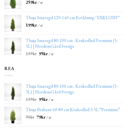
259
kr
/ st
Thuja Smaragd 120-140 cm Rotklump "EXKLUSIV"
199
kr
/ st
Thuja Smaragd 80-100 cm - Krukodlad Premium (3-
5L) | NordensGård Sverige
139
kr
95
kr
/ st
REA
Thuja Smaragd 80-100 cm - Krukodlad Premium (3-
5L) | NordensGård Sverige
139
kr
95
kr
/ st
Thuja Brabant 60-80 cm Krukodlad 3-5L “Premium”
90
kr
79
kr
/ st