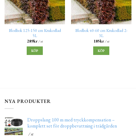
Blodbok 125-150 cm Krukodlad
Blodbok 40-60 cm Krukodlad 2-
5L
3L
289
kr
185
kr
/ st
/ st
KÖP
KÖP
NYA PRODUKTER
Droppslang 100 m med tryckkompensation –
komplett set för droppbevattning i trädgården
/ st