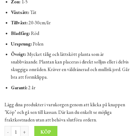
Zon:
1-5
Växtsätt:
Tät
Tillväxt:
20-30cm/år
Bladfärg:
Röd
Ursprung:
Polen
Övrigt:
Mycket tålig och lättskött planta som är
snabbväxande. Plantan kan placeras i direkt solljus eller i delvis
skuggiga områden. Kräver en väldränerad och mullrik jord. Går
bra att formklippa.
Garanti:
2 år
Lägg dina produkter i varukorgen genom att klicka på knappen
’Köp’ och gå sen till kassan. Där kan du enkelt se möjliga
fraktkostnaden utan att behöva slutföra ordern.
Blodbok 70-100 cm Krukodlad 2-3L mängd
Alternative:
KÖP