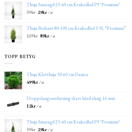
Thuja Smaragd 25-40 cm Krukodlad P9 "Premium"
39
kr
29
kr
/ st
Thuja Brabant 80-100 cm Krukodlad 3-5L “Premium”
129
kr
89
kr
/ st
TOPP BETYG
Thuja Klotthuja 50-60 cm Danica
499
kr
/ st
Droppslangsanslutning skarv hård slang 16 mm
12
kr
/ st
Thuja Smaragd 25-40 cm Krukodlad P9 "Premium"
39
kr
29
kr
/ st