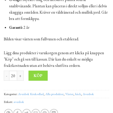
snabbväxande. Plantan kan placeras i direkt solljus eller i delvis
skuggiga områden. Kräver en väldränerad och mullrik jord. Går
bra att formklippa.
Garanti:
2 år
Bilden visar växten som fullvuxen och etablerad.
Lägg dina produkter i varukorgen genom att klicka på knappen
’Köp’ och gå sen till kassan. Där kan du enkelt se möjliga
fraktkostnaden utan att behöva slutföra ordern.
Avenbok "Carpinus Betulus" Krukodlad 20-40 cm p9 mängd
Alternative:
KÖP
Kategorier:
Avenbok Krukodlad
,
Alla produkter
,
Växter
,
häck
,
Avenbok
Etikett:
avenbok