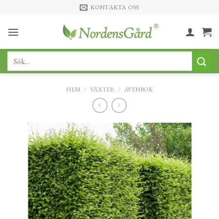
Skip
KONTAKTA OSS
to
content
Sök
efter:
HEM
/
VÄXTER
/
AVENBOK