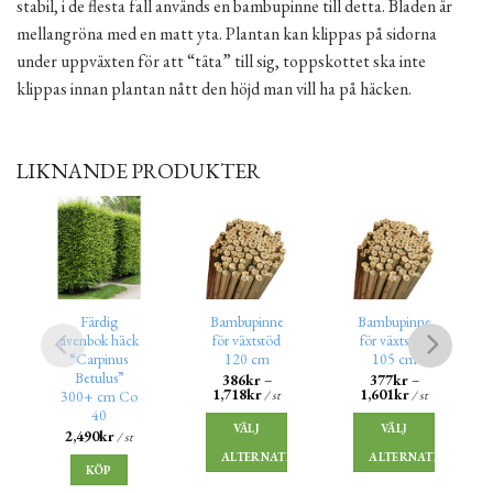
stabil, i de flesta fall används en bambupinne till detta. Bladen är
mellangröna med en matt yta. Plantan kan klippas på sidorna
under uppväxten för att “täta” till sig, toppskottet ska inte
klippas innan plantan nått den höjd man vill ha på häcken.
LIKNANDE PRODUKTER
Färdig
Bambupinne
Bambupinne
avenbok häck
för växtstöd
för växtstöd
“Carpinus
120 cm
105 cm
Betulus”
386
kr
–
377
kr
–
1,718
kr
1,601
kr
/ st
/ st
300+ cm Co
40
VÄLJ
VÄLJ
2,490
kr
/ st
ALTERNATIV
ALTERNATIV
KÖP