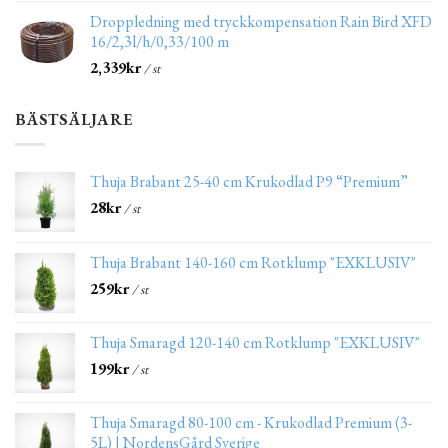
Droppledning med tryckkompensation Rain Bird XFD
16/2,3l/h/0,33/100 m
2,339
kr
/ st
BÄSTSÄLJARE
Thuja Brabant 25-40 cm Krukodlad P9 “Premium”
28
kr
/ st
Thuja Brabant 140-160 cm Rotklump "EXKLUSIV"
259
kr
/ st
Thuja Smaragd 120-140 cm Rotklump "EXKLUSIV"
199
kr
/ st
Thuja Smaragd 80-100 cm - Krukodlad Premium (3-
5L) | NordensGård Sverige