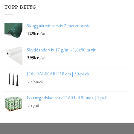
TOPP BETYG
Skuggnät/vinterväv 2 meter bredd
129
kr
/ m
Skyddande väv 17 g/m² - 1,6x50 m vit
399
kr
/ st
JORDANKARE 10 cm | 50-pack
/ 50-pack
Naturgödslad torv 2160 L Rölunda | 1 pall
/ 1 pall