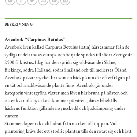
BESKRIVNING
Avenbok “Carpinus Betulus”
Avenbok även kallad Carpinus Betulus (latin) härstammar från de
sydligare delarna av europa och började spridas till södra Sverige år
2500 fr kristus. Idag har den spridit sig vildväxande i Skåne,
Blekinge, södra Halland, södra Småland och till mellersta Öland.
Avenbok passar mycket bra som en häckplanta där efterfrågan på
en tät och snabbväxande planta finns. Avenbok går under
kategorin vintergröna växter men löven blir bruna på hösten och
sitter kvar tills nya skott kommer på våren , därav bibehålls
häckens funktion gällande insynsskydd och ljuddämpning under
vintern.
Stammen löper rak och lodrät från marken till toppen. Vid
plantering krävs det ett stöd åt plantan tills den rotat sig och blivit