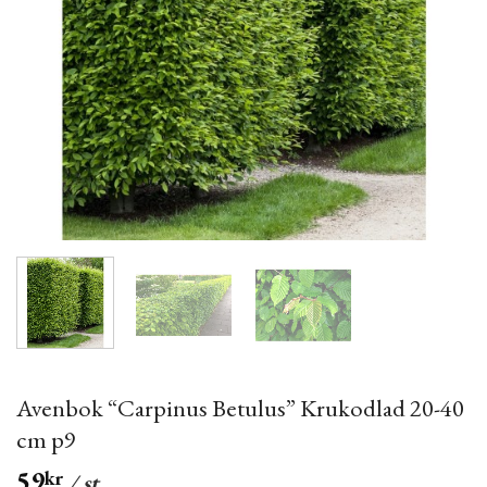
Avenbok “Carpinus Betulus” Krukodlad 20-40
cm p9
59
kr
/ st