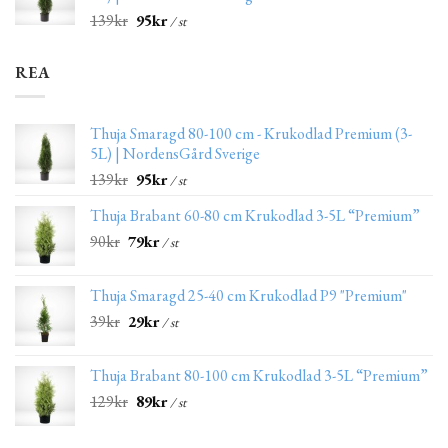
139
kr
95
kr
/ st
REA
Thuja Smaragd 80-100 cm - Krukodlad Premium (3-
5L) | NordensGård Sverige
139
kr
95
kr
/ st
Thuja Brabant 60-80 cm Krukodlad 3-5L “Premium”
90
kr
79
kr
/ st
Thuja Smaragd 25-40 cm Krukodlad P9 "Premium"
39
kr
29
kr
/ st
Thuja Brabant 80-100 cm Krukodlad 3-5L “Premium”
129
kr
89
kr
/ st