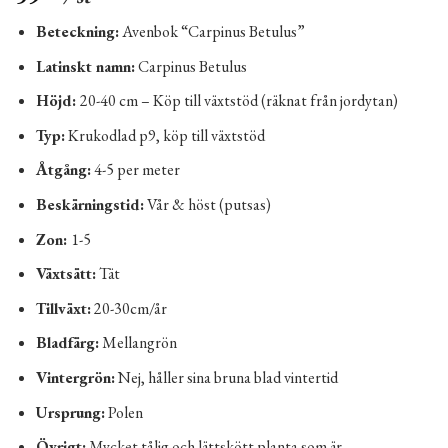
Beteckning:
Avenbok “Carpinus Betulus”
Latinskt namn:
Carpinus Betulus
Höjd:
20-40 cm – Köp till växtstöd (räknat från jordytan)
Typ:
Krukodlad p9, köp till växtstöd
Åtgång:
4-5 per meter
Beskärningstid:
Vår & höst (putsas)
Zon:
1-5
Växtsätt:
Tät
Tillväxt:
20-30cm/år
Bladfärg:
Mellangrön
Vintergrön:
Nej, håller sina bruna blad vintertid
Ursprung:
Polen
Övrigt:
Mycket tålig och lättskött planta som är