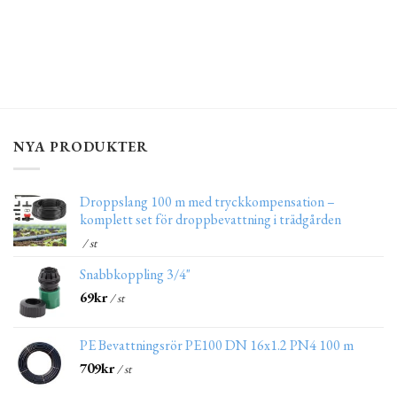
NYA PRODUKTER
Droppslang 100 m med tryckkompensation –
komplett set för droppbevattning i trädgården
/ st
Snabbkoppling 3/4"
69
kr
/ st
PE Bevattningsrör PE100 DN 16x1.2 PN4 100 m
709
kr
/ st