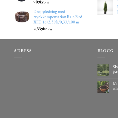
709
kr
/ st
Droppledning med
tryckkompensation Rain Bird
XFD 16/2,3l/h/0,33/100 m
2,339
kr
/ st
ADRESS
BLOGG
Sko
jor
Kaf
när