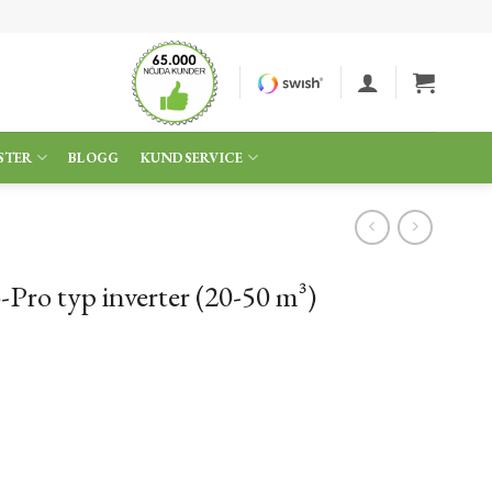
STER
BLOGG
KUNDSERVICE
ro typ inverter (20-50 m³)