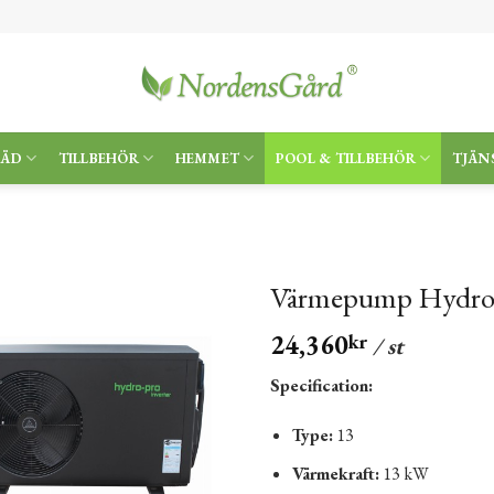
RÄD
TILLBEHÖR
HEMMET
POOL & TILLBEHÖR
TJÄN
Värmepump Hydro-P
24,360
kr
/ st
Specification:
Type:
13
Värmekraft:
13 kW