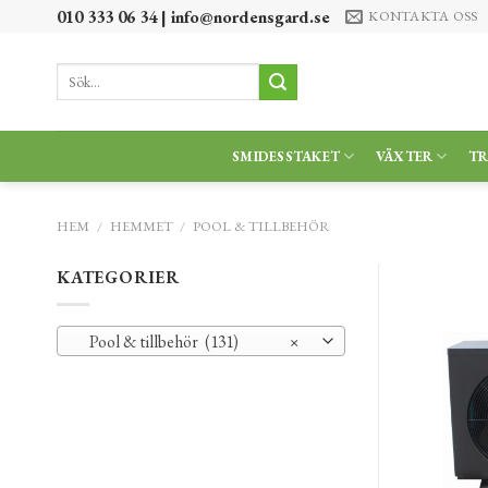
Skip
010 333 06 34 |
info@nordensgard.se
KONTAKTA OSS
to
content
Sök
efter:
SMIDESSTAKET
VÄXTER
T
HEM
/
HEMMET
/
POOL & TILLBEHÖR
KATEGORIER
Pool & tillbehör (131)
×