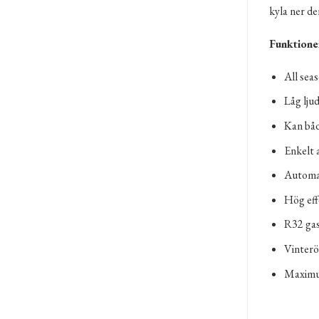
kyla ner de
Funktione
All seas
Låg lju
Kan båd
Enkelt 
Automat
Hög eff
R32 gas
Vinterö
Maximum