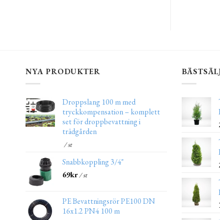
NYA PRODUKTER
BÄSTSÄL
Droppslang 100 m med
tryckkompensation – komplett
set för droppbevattning i
trädgården
/ st
Snabbkoppling 3/4"
69
kr
/ st
PE Bevattningsrör PE100 DN
16x1.2 PN4 100 m