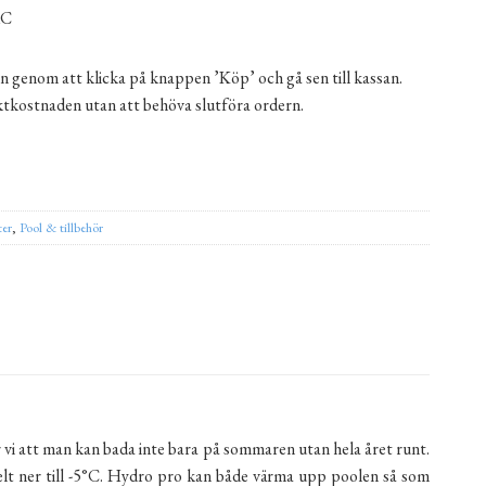
AC
n genom att klicka på knappen ’Köp’ och gå sen till kassan.
aktkostnaden utan att behöva slutföra ordern.
ter (20-50 m³) mängd
ernative:
ter
,
Pool & tillbehör
 vi att man kan bada inte bara på sommaren utan hela året runt.
lt ner till -5°C. Hydro pro kan både värma upp poolen så som