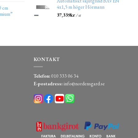
Automatiskt skjutgrind BÅVEN
4x1,5 m höger Hörmann
0 cm
emium”
37,339
kr
/ st
KONTAKT
Telefon:
010 333 06 34
E-postadress:
info@nordensgard.se