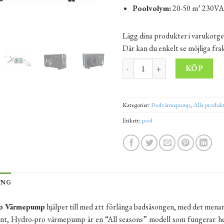
Poolvolym:
20-50 m³ 230V
Lägg dina produkter i varukorge
Där kan du enkelt se möjliga fr
Värmepump Hydro-Pro typ inver
Alt
KÖP
Kategorier:
Poolvärmepump
,
Alla produk
Etikett:
pool
ING
o Värmepump
hjälper till med att förlänga badsäsongen, med det menar
sant, Hydro-pro värmepump är en “All seasons” modell som fungerar he