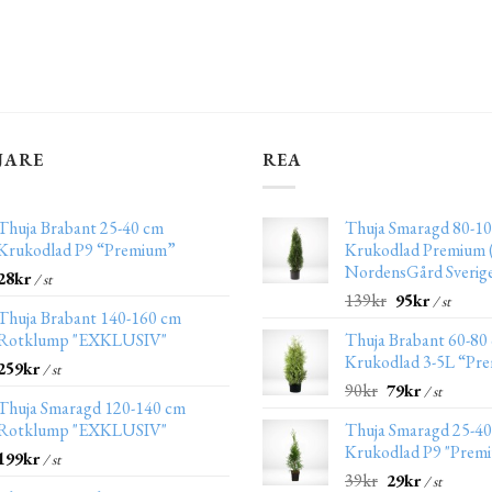
JARE
REA
Thuja Brabant 25-40 cm
Thuja Smaragd 80-10
Krukodlad P9 “Premium”
Krukodlad Premium (
NordensGård Sverig
28
kr
/ st
139
kr
95
kr
/ st
Thuja Brabant 140-160 cm
Rotklump "EXKLUSIV"
Thuja Brabant 60-80
Krukodlad 3-5L “Pr
259
kr
/ st
90
kr
79
kr
/ st
Thuja Smaragd 120-140 cm
Rotklump "EXKLUSIV"
Thuja Smaragd 25-4
Krukodlad P9 "Prem
199
kr
/ st
39
kr
29
kr
/ st