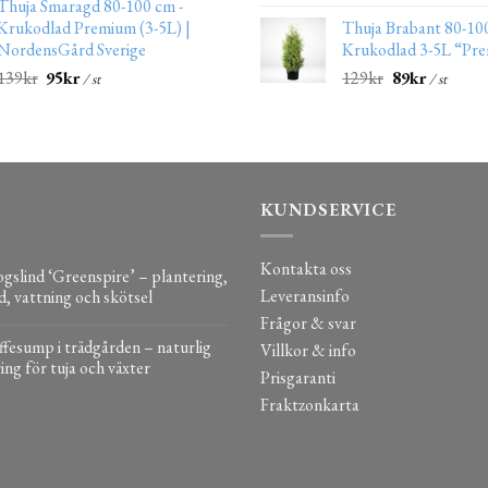
Thuja Smaragd 80-100 cm -
Krukodlad Premium (3-5L) |
Thuja Brabant 80-10
NordensGård Sverige
Krukodlad 3-5L “Pr
139
kr
95
kr
129
kr
89
kr
/ st
/ st
KUNDSERVICE
Kontakta oss
gslind ‘Greenspire’ – plantering,
Leveransinfo
d, vattning och skötsel
Frågor & svar
fesump i trädgården – naturlig
Villkor & info
ing för tuja och växter
Prisgaranti
Fraktzonkarta