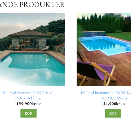
ANDE PRODUKTER
PP Pool Premium ZANZIBAR
PP Pool Premium DOMINI
850x370x155 cm
720x320x155 cm
159,900
kr
134,900
kr
/ st
/ st
KÖP
KÖP