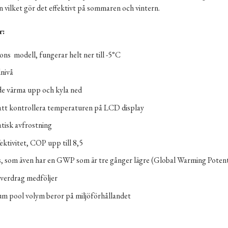
n vilket gör det effektivt på sommaren och vintern.
r:
ons modell, fungerar helt ner till -5°C
dnivå
e värma upp och kyla ned
att kontrollera temperaturen på LCD display
isk avfrostning
ektivitet, COP upp till 8,5
, som även har en GWP som är tre gånger lägre (Global Warming Potent
verdrag medföljer
 pool volym beror på miljöförhållandet