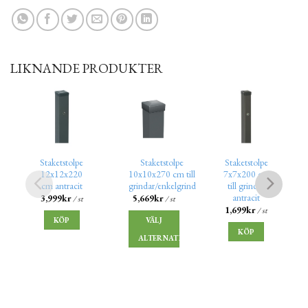
LIKNANDE PRODUKTER
Staketstolpe
Staketstolpe
Staketstolpe
12x12x220
10x10x270 cm till
7x7x200 cm
cm antracit
grindar/enkelgrind
till grindar
antracit
3,999
kr
5,669
kr
/ st
/ st
1,699
kr
/ st
KÖP
VÄLJ
KÖP
ALTERNATIV