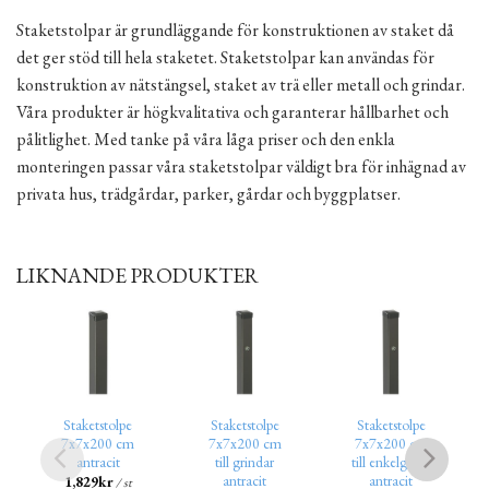
Staketstolpar är grundläggande för konstruktionen av staket då
det ger stöd till hela staketet. Staketstolpar kan användas för
konstruktion av nätstängsel, staket av trä eller metall och grindar.
Våra produkter är högkvalitativa och garanterar hållbarhet och
pålitlighet. Med tanke på våra låga priser och den enkla
monteringen passar våra staketstolpar väldigt bra för inhägnad av
privata hus, trädgårdar, parker, gårdar och byggplatser.
LIKNANDE PRODUKTER
Staketstolpe
Staketstolpe
Staketstolpe
7x7x200 cm
7x7x200 cm
7x7x200 cm
antracit
till grindar
till enkelgrind
antracit
antracit
1,829
kr
/ st