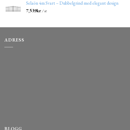
Selaön 4m Svart – Dubbelgrind med elegant design
7,539
kr
/ st
ADRESS
BLOGG