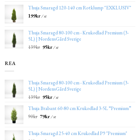
Thuja Smaragd 120-140 cm Rotklump "EXKLUSIV"
199
kr
/ st
Thuja Smaragd 80-100 cm - Krukodlad Premium (3-
5L) | NordensGård Sverige
139
kr
95
kr
/ st
REA
Thuja Smaragd 80-100 cm - Krukodlad Premium (3-
5L) | NordensGård Sverige
139
kr
95
kr
/ st
Thuja Brabant 60-80 cm Krukodlad 3-5L “Premium”
90
kr
79
kr
/ st
Thuja Smaragd 25-40 cm Krukodlad P9 "Premium"