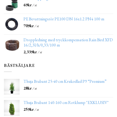
69
kr
/ st
PE Bevattningsrör PE100 DN 16x1.2 PN4 100 m
709
kr
/ st
Droppledning med tryckkompensation Rain Bird XFD
16/2,3l/h/0,33/100 m
2,339
kr
/ st
BÄSTSÄLJARE
Thuja Brabant 25-40 cm Krukodlad P9 “Premium”
28
kr
/ st
Thuja Brabant 140-160 cm Rotklump "EXKLUSIV"
259
kr
/ st