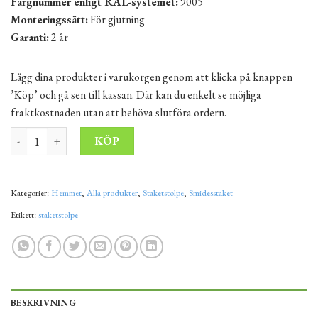
Färgnummer enligt RAL-systemet:
9005
Monteringssätt:
För gjutning
Garanti:
2 år
Lägg dina produkter i varukorgen genom att klicka på knappen
’Köp’ och gå sen till kassan. Där kan du enkelt se möjliga
fraktkostnaden utan att behöva slutföra ordern.
Staketstolpe 10x10x200 cm svart mängd
Alternative:
KÖP
Kategorier:
Hemmet
,
Alla produkter
,
Staketstolpe
,
Smidesstaket
Etikett:
staketstolpe
BESKRIVNING