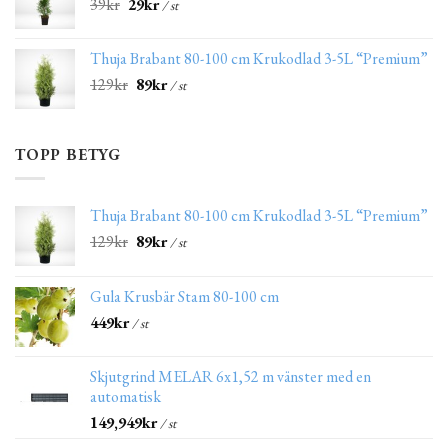
39
kr
29
kr
/ st
Thuja Brabant 80-100 cm Krukodlad 3-5L “Premium”
129
kr
89
kr
/ st
TOPP BETYG
Thuja Brabant 80-100 cm Krukodlad 3-5L “Premium”
129
kr
89
kr
/ st
Gula Krusbär Stam 80-100 cm
449
kr
/ st
Skjutgrind MELAR 6x1,52 m vänster med en
automatisk
149,949
kr
/ st