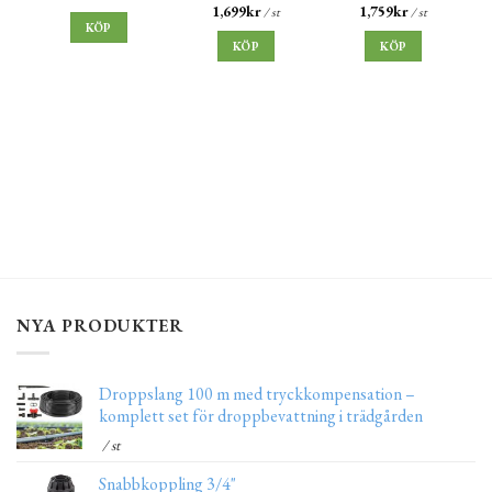
1,699
kr
1,759
kr
/ st
/ st
KÖP
KÖP
KÖP
NYA PRODUKTER
Droppslang 100 m med tryckkompensation –
komplett set för droppbevattning i trädgården
/ st
Snabbkoppling 3/4"