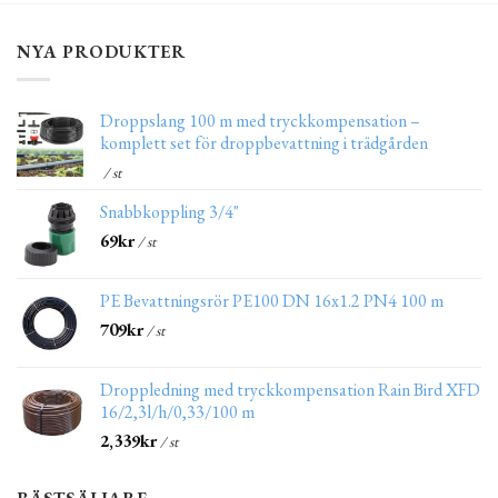
NYA PRODUKTER
Droppslang 100 m med tryckkompensation –
komplett set för droppbevattning i trädgården
/ st
Snabbkoppling 3/4"
69
kr
/ st
PE Bevattningsrör PE100 DN 16x1.2 PN4 100 m
709
kr
/ st
Droppledning med tryckkompensation Rain Bird XFD
16/2,3l/h/0,33/100 m
2,339
kr
/ st