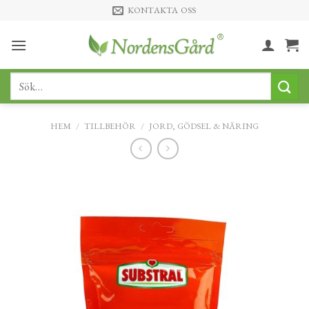
Skip
KONTAKTA OSS
to
content
Sök
efter:
HEM
/
TILLBEHÖR
/
JORD, GÖDSEL & NÄRING