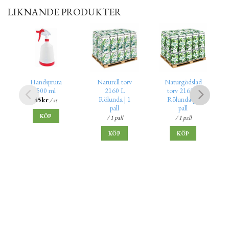
LIKNANDE PRODUKTER
Handspruta
Naturell torv
Naturgödslad
500 ml
2160 L
torv 2160 L
Rölunda | 1
Rölunda | 1
45
kr
/ st
pall
pall
KÖP
/ 1 pall
/ 1 pall
KÖP
KÖP