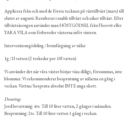
Applicera från och med de första tecknen på växttillväxt (mars) till
slutet av augusti. Resulterar i snabb tillväxt och säker tillväxt. Efter
tillväxtsäsongen använder man HÖSTGÖDSEL från Florovit eller
YARA VILA som förbereder växterna inför vintern.
Interventionsgödsling / brunfärgning av nålar
1g /1l vatten (2 teskedar per 10l vatten)
Vi använder det när våra växter börjar växa dåligt, försummas, inte
blommar. Vi rekommenderar besprutning av nålarna en gång i
veckan. Vattna/ bespruta absolut INTE unga skott.
Dosering:
Jord bevattning: 4ts. Till 10 liter vatten, 2 gånger i månaden.
Besprutning: 2ts. Till 10 liter vatten 1 gång i veckan.