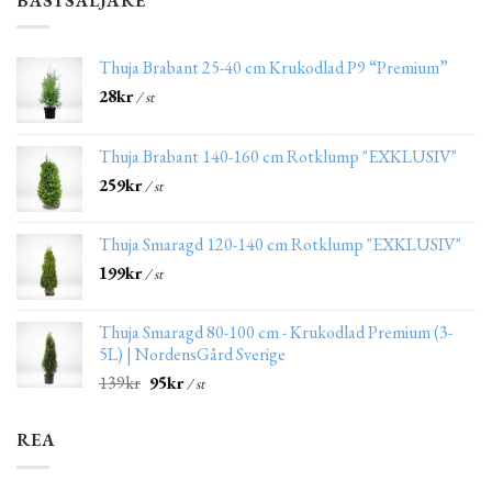
BÄSTSÄLJARE
Thuja Brabant 25-40 cm Krukodlad P9 “Premium”
28
kr
/ st
Thuja Brabant 140-160 cm Rotklump "EXKLUSIV"
259
kr
/ st
Thuja Smaragd 120-140 cm Rotklump "EXKLUSIV"
199
kr
/ st
Thuja Smaragd 80-100 cm - Krukodlad Premium (3-
5L) | NordensGård Sverige
139
kr
95
kr
/ st
REA