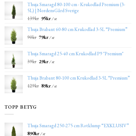
Thuja Smaragd 80-100 cm - Krukodlad Premium (3-
5L) | NordensGård Sverige
139
kr
95
kr
/ st
Thuja Brabant 60-80 cm Krukodlad 3-5L “Premium”
90
kr
79
kr
/ st
Thuja Smaragd 25-40 cm Krukodlad P9 "Premium"
39
kr
29
kr
/ st
Thuja Brabant 80-100 cm Krukodlad 3-5L “Premium”
129
kr
89
kr
/ st
TOPP BETYG
Thuja Smaragd 250-275 cm Rotklump “EXKLUSIV”
890
kr
/ st