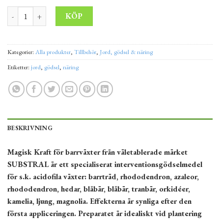
Specialgödning för thujor SUBSTRAL 350 g mängd
Alternative:
KÖP
Kategorier:
Alla produkter
,
Tillbehör
,
Jord, gödsel & näring
Etiketter:
jord
,
gödsel
,
näring
BESKRIVNING
Magisk Kraft för barrväxter från väletablerade märket
SUBSTRAL är ett specialiserat interventionsgödselmedel
för s.k. acidofila växter: barrträd, rhododendron, azaleor,
rhododendron, hedar, blåbär, blåbär, tranbär, orkidéer,
kamelia, ljung, magnolia. Effekterna är synliga efter den
första appliceringen. Preparatet är idealiskt vid plantering