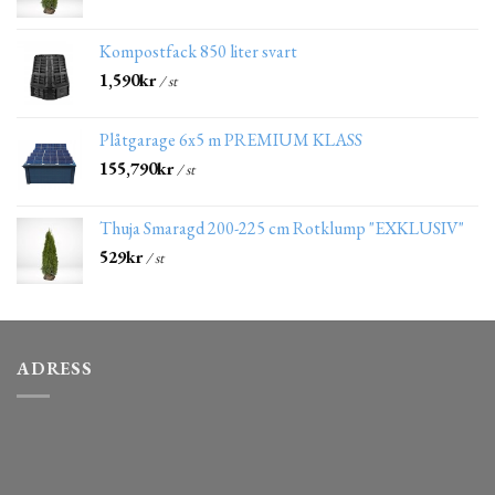
Kompostfack 850 liter svart
1,590
kr
/ st
Plåtgarage 6x5 m PREMIUM KLASS
155,790
kr
/ st
Thuja Smaragd 200-225 cm Rotklump "EXKLUSIV"
529
kr
/ st
ADRESS