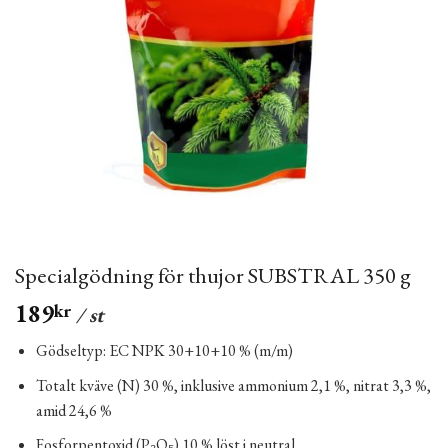
Specialgödning för thujor SUBSTRAL 350 g
189
kr
/ st
Gödseltyp: EC NPK 30+10+10 % (m/m)
Totalt kväve (N) 30 %, inklusive ammonium 2,1 %, nitrat 3,3 %,
amid 24,6 %
Fosforpentoxid (P₂O₅) 10 % löst i neutral