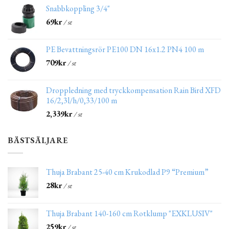
Snabbkoppling 3/4"
69
kr
/ st
PE Bevattningsrör PE100 DN 16x1.2 PN4 100 m
709
kr
/ st
Droppledning med tryckkompensation Rain Bird XFD
16/2,3l/h/0,33/100 m
2,339
kr
/ st
BÄSTSÄLJARE
Thuja Brabant 25-40 cm Krukodlad P9 “Premium”
28
kr
/ st
Thuja Brabant 140-160 cm Rotklump "EXKLUSIV"
259
kr
/ st