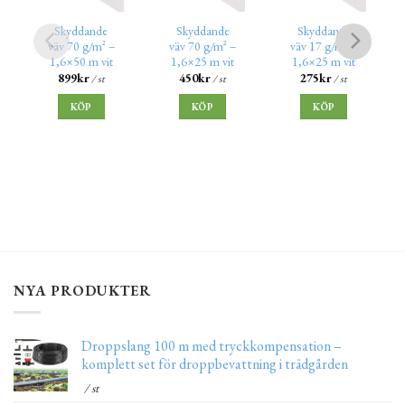
Skyddande
Skyddande
Skyddande
väv 70 g/m² –
väv 70 g/m² –
väv 17 g/m² –
1,6×50 m vit
1,6×25 m vit
1,6×25 m vit
899
kr
450
kr
275
kr
/ st
/ st
/ st
KÖP
KÖP
KÖP
NYA PRODUKTER
Droppslang 100 m med tryckkompensation –
komplett set för droppbevattning i trädgården
/ st