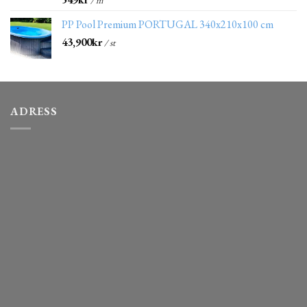
/ m²
PP Pool Premium PORTUGAL 340x210x100 cm
43,900
kr
/ st
ADRESS