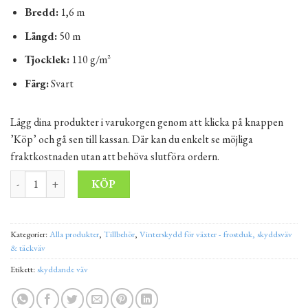
Bredd:
1,6 m
Längd:
50 m
Tjocklek:
110 g/m²
Färg:
Svart
Lägg dina produkter i varukorgen genom att klicka på knappen
’Köp’ och gå sen till kassan. Där kan du enkelt se möjliga
fraktkostnaden utan att behöva slutföra ordern.
Skyddande väv 110 g/m² - 1,6x50 m svart mängd
Alternative:
KÖP
Kategorier:
Alla produkter
,
Tillbehör
,
Vinterskydd för växter - frostduk, skyddsväv
& täckväv
Etikett:
skyddande väv