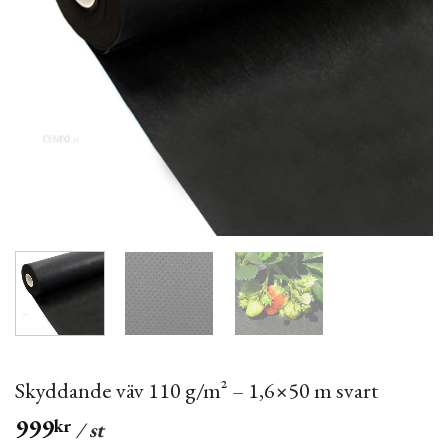
Skyddande väv 110 g/m² – 1,6×50 m svart
999
kr
/ st