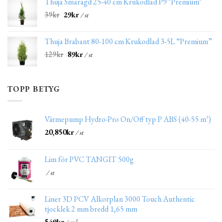
Thuja Smaragd 25-40 cm Krukodlad P9 "Premium"
39
kr
29
kr
/ st
Thuja Brabant 80-100 cm Krukodlad 3-5L “Premium”
129
kr
89
kr
/ st
TOPP BETYG
Värmepump Hydro-Pro On/Off typ P ABS (40-55 m³)
20,850
kr
/ st
Lim för PVC TANGIT 500g
/ st
Liner 3D PCV Alkorplan 3000 Touch Authentic
tjocklek 2 mm bredd 1,65 mm
549
kr