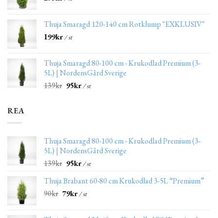
Thuja Smaragd 120-140 cm Rotklump "EXKLUSIV"
199
kr
/ st
Thuja Smaragd 80-100 cm - Krukodlad Premium (3-
5L) | NordensGård Sverige
139
kr
95
kr
/ st
REA
Thuja Smaragd 80-100 cm - Krukodlad Premium (3-
5L) | NordensGård Sverige
139
kr
95
kr
/ st
Thuja Brabant 60-80 cm Krukodlad 3-5L “Premium”
90
kr
79
kr
/ st