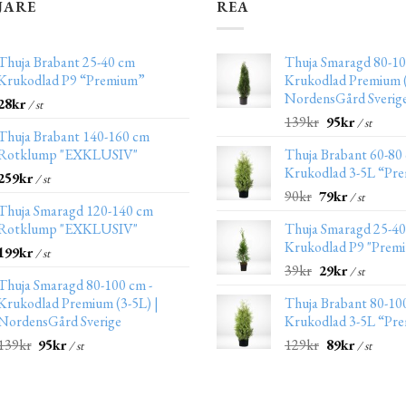
JARE
REA
Thuja Brabant 25-40 cm
Thuja Smaragd 80-10
Krukodlad P9 “Premium”
Krukodlad Premium (
NordensGård Sverig
28
kr
/ st
139
kr
95
kr
/ st
Thuja Brabant 140-160 cm
Rotklump "EXKLUSIV"
Thuja Brabant 60-80
Krukodlad 3-5L “Pr
259
kr
/ st
90
kr
79
kr
/ st
Thuja Smaragd 120-140 cm
Rotklump "EXKLUSIV"
Thuja Smaragd 25-4
Krukodlad P9 "Prem
199
kr
/ st
39
kr
29
kr
/ st
Thuja Smaragd 80-100 cm -
Krukodlad Premium (3-5L) |
Thuja Brabant 80-10
NordensGård Sverige
Krukodlad 3-5L “Pr
139
kr
95
kr
129
kr
89
kr
/ st
/ st