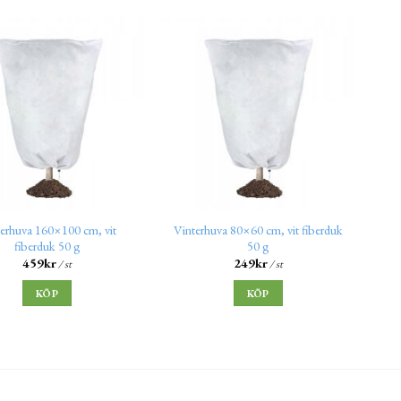
erhuva 160×100 cm, vit
Vinterhuva 80×60 cm, vit fiberduk
fiberduk 50 g
50 g
459
kr
249
kr
/ st
/ st
KÖP
KÖP