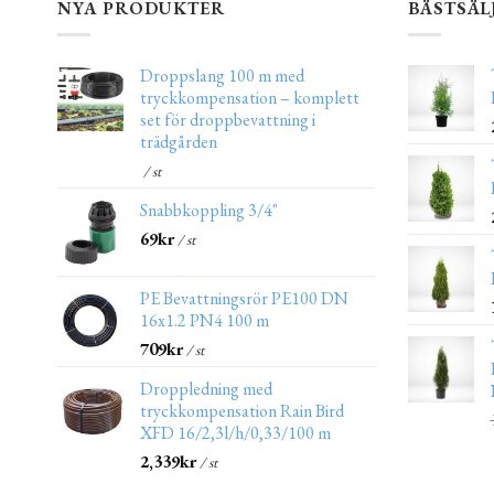
NYA PRODUKTER
BÄSTSÄL
Droppslang 100 m med
tryckkompensation – komplett
set för droppbevattning i
trädgården
/ st
Snabbkoppling 3/4"
69
kr
/ st
PE Bevattningsrör PE100 DN
16x1.2 PN4 100 m
709
kr
/ st
Droppledning med
tryckkompensation Rain Bird
XFD 16/2,3l/h/0,33/100 m
2,339
kr
/ st