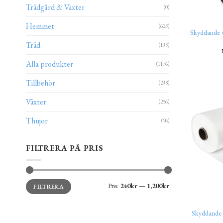
Trädgård & Växter
(0)
Hemmet
(629)
Skyddande 
Träd
(139)
Alla produkter
(1176)
Tillbehör
(238)
Växter
(256)
Thujor
(96)
FILTRERA PÅ PRIS
Min
Max
Pris:
240kr
—
1,200kr
FILTRERA
pris
pris
Skyddande 