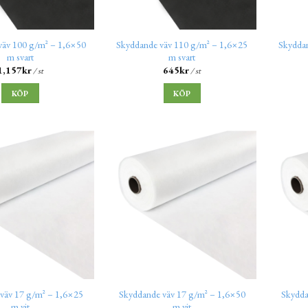
väv 100 g/m² – 1,6×50
Skyddande väv 110 g/m² – 1,6×25
Skydda
m svart
m svart
1,157
kr
645
kr
/ st
/ st
KÖP
KÖP
väv 17 g/m² – 1,6×25
Skyddande väv 17 g/m² – 1,6×50
Skydda
m vit
m vit