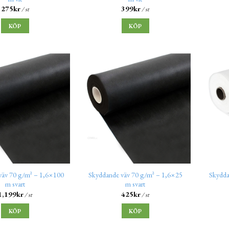
275
kr
399
kr
/ st
/ st
KÖP
KÖP
väv 70 g/m² – 1,6×100
Skyddande väv 70 g/m² – 1,6×25
Skydda
m svart
m svart
1,199
kr
425
kr
/ st
/ st
KÖP
KÖP