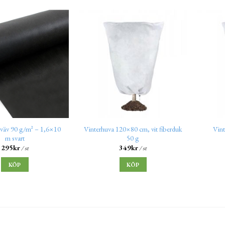
väv 90 g/m² – 1,6×10
Vinterhuva 120×80 cm, vit fiberduk
Vint
m svart
50 g
295
kr
349
kr
/ st
/ st
KÖP
KÖP