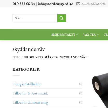
Skip
010 333 06 34 |
info@nordensgard.se
KONTAKTA OSS
to
content
Sök
efter:
SMIDESSTAKET
VÄXTER
T
skyddande väv
HEM
/
PRODUKTER MÄRKTA ”SKYDDANDE VÄV”
KATEGORIER
Trädgårdstillbehör
(0)
Tillbehör & Automatik
(0)
Tillbehör till montering
(6)