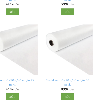
475
kr
599
kr
/ st
/ st
KÖP
KÖP
nde väv 70 g/m² – 1,6×25
Skyddande väv 70 g/m² – 1,6×50
m vit
m vit
450
kr
899
kr
/ st
/ st
KÖP
KÖP