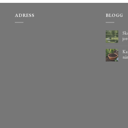
ADRESS
BLOGG
Sko
jor
Kaf
när