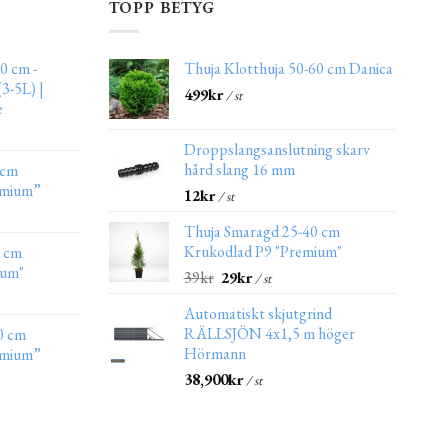
TOPP BETYG
0 cm -
Thuja Klotthuja 50-60 cm Danica
3-5L) |
499
kr
/ st
e
Droppslangsanslutning skarv
hård slang 16 mm
 cm
emium”
12
kr
/ st
Thuja Smaragd 25-40 cm
Krukodlad P9 "Premium"
0 cm
ium"
39
kr
29
kr
/ st
Automatiskt skjutgrind
RÄLLSJÖN 4x1,5 m höger
0 cm
Hörmann
emium”
38,900
kr
/ st