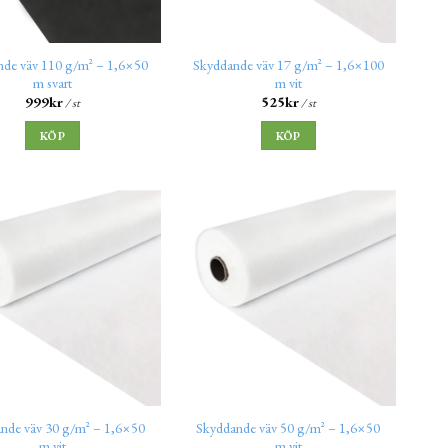
nde väv 110 g/m² – 1,6×50
Skyddande väv 17 g/m² – 1,6×100
m svart
m vit
999
kr
525
kr
/ st
/ st
KÖP
KÖP
nde väv 30 g/m² – 1,6×50
Skyddande väv 50 g/m² – 1,6×50
m vit
m vit