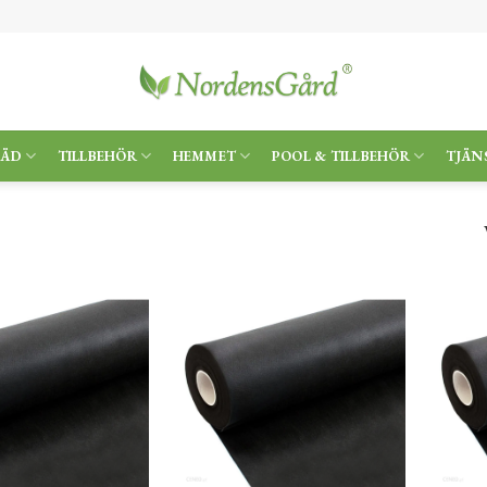
RÄD
TILLBEHÖR
HEMMET
POOL & TILLBEHÖR
TJÄN