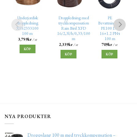
Underjordisk
Droppledning med
PE
droppledning
tryckkompensation
Bevattningsrör
XFS2333100
Rain Bird XFD
PE100 DN
100 m
16/2,3l/h/0,33/100
16×1.2 PN4
m
100 m
3,759
kr
/ st
2,339
kr
709
kr
/ st
/ st
KÖP
KÖP
KÖP
NYA PRODUKTER
Droppslang 100 m med tryckkompensation –