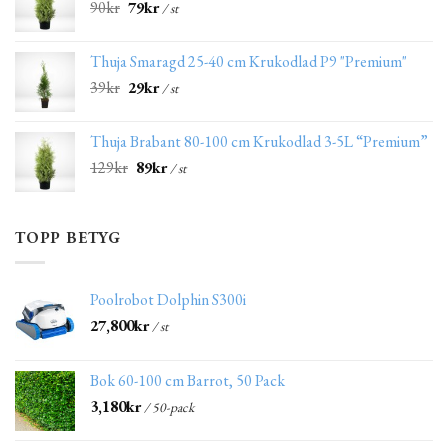
90
kr
79
kr
/ st
Thuja Smaragd 25-40 cm Krukodlad P9 "Premium"
39
kr
29
kr
/ st
Thuja Brabant 80-100 cm Krukodlad 3-5L “Premium”
129
kr
89
kr
/ st
TOPP BETYG
Poolrobot Dolphin S300i
27,800
kr
/ st
Bok 60-100 cm Barrot, 50 Pack
3,180
kr
/ 50-pack