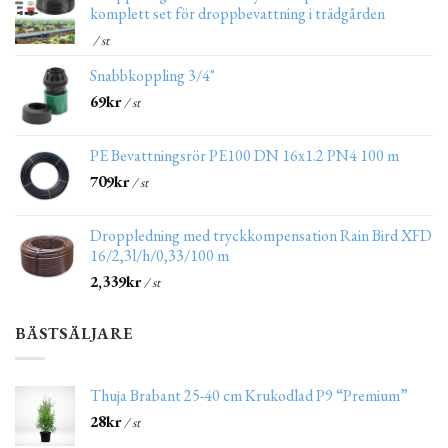
komplett set för droppbevattning i trädgården
/ st
Snabbkoppling 3/4"
69
kr
/ st
PE Bevattningsrör PE100 DN 16x1.2 PN4 100 m
709
kr
/ st
Droppledning med tryckkompensation Rain Bird XFD
16/2,3l/h/0,33/100 m
2,339
kr
/ st
BÄSTSÄLJARE
Thuja Brabant 25-40 cm Krukodlad P9 “Premium”
28
kr
/ st