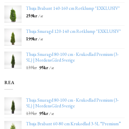
Thuja Brabant 140-160 cm Rotklump "EXKLUSIV"
259
kr
/ st
Thuja Smaragd 120-140 cm Rotklump "EXKLUSIV"
199
kr
/ st
Thuja Smaragd 80-100 cm - Krukodlad Premium (3-
5L) | NordensGård Sverige
139
kr
95
kr
/ st
REA
Thuja Smaragd 80-100 cm - Krukodlad Premium (3-
5L) | NordensGård Sverige
139
kr
95
kr
/ st
Thuja Brabant 60-80 cm Krukodlad 3-5L “Premium”