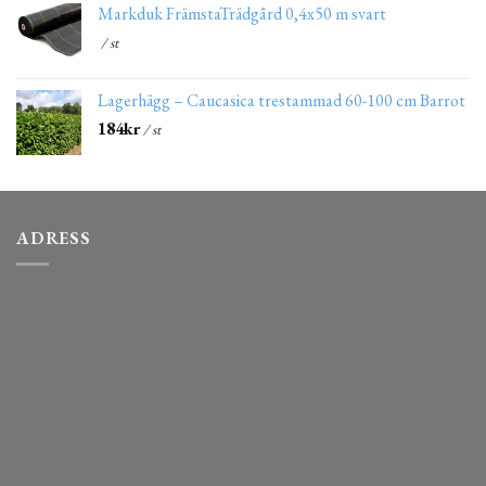
Markduk FrämstaTrädgård 0,4x50 m svart
/ st
Lagerhägg – Caucasica trestammad 60-100 cm Barrot
184
kr
/ st
ADRESS