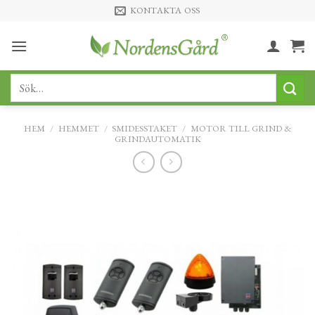
Skip
KONTAKTA OSS
to
content
Sök
efter:
HEM
/
HEMMET
/
SMIDESSTAKET
/
MOTOR TILL GRIND &
GRINDAUTOMATIK