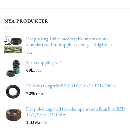
NYA PRODUKTER
Droppslang 100 m med tryckkompensation –
komplett set för droppbevattning i trädgården
/ st
Snabbkoppling 3/4"
69
kr
/ st
PE Bevattningsrör PE100 DN 16x1.2 PN4 100 m
709
kr
/ st
Droppledning med tryckkompensation Rain Bird XFD
16/2,3l/h/0,33/100 m
2,339
kr
/ st