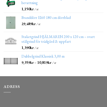
bevattning
1,150
kr
/ st
Branddörr EI60 180 cm dörrblad
29,489
kr
/ st
Staketgrind HJÄLMAREN 200 x 120 cm – svart
stålgrind för trädgård & uppfart
1,390
kr
/ st
Dubbelgrind Klassisk 3,00 m
9,359
kr
–
10,819
kr
/ st
ADRESS