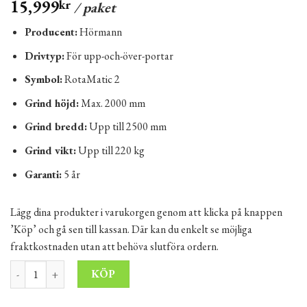
15,999
kr
/ paket
Producent:
Hörmann
Drivtyp:
För upp-och-över-portar
Symbol:
RotaMatic 2
Grind höjd:
Max. 2000 mm
Grind bredd:
Upp till 2500 mm
Grind vikt:
Upp till 220 kg
Garanti:
5 år
Lägg dina produkter i varukorgen genom att klicka på knappen
’Köp’ och gå sen till kassan. Där kan du enkelt se möjliga
fraktkostnaden utan att behöva slutföra ordern.
Hörmann RotoMatic 2 BiSecur - motor för dubbelbladiga slaggrind
Alternative:
KÖP