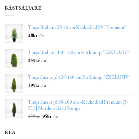
BÄSTSÄLJARE
Thuja Brabant 25-40 cm Krukodlad P9 “Premium”
28
kr
/ st
Thuja Brabant 140-160 cm Rotklump "EXKLUSIV"
259
kr
/ st
Thuja Smaragd 120-140 cm Rotklump "EXKLUSIV"
199
kr
/ st
Thuja Smaragd 80-100 cm - Krukodlad Premium (3-
5L) | NordensGård Sverige
139
kr
95
kr
/ st
REA