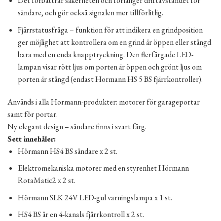
Det förbättrar säkerheten och förlänger driftavståndet för
sändare, och gör också signalen mer tillförlitlig.
Fjärrstatusfråga – funktion för att indikera en grindposition
ger möjlighet att kontrollera om en grind är öppen eller stängd
bara med en enda knapptryckning. Den flerfärgade LED-
lampan visar rött ljus om porten är öppen och grönt ljus om
porten är stängd (endast Hormann HS 5 BS fjärrkontroller).
Används i alla Hormann-produkter: motorer för garageportar
samt för portar.
Ny elegant design – sändare finns i svart färg.
Sett innehåler:
Hörmann HS4 BS sändare x 2 st.
Elektromekaniska motorer med en styrenhet Hörmann
RotaMatic2 x 2 st.
Hörmann SLK 24V LED-gul varningslampa x 1 st.
HS4 BS är en 4-kanals fjärrkontroll x 2 st.