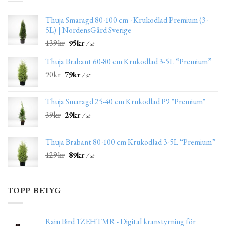
Thuja Smaragd 80-100 cm - Krukodlad Premium (3-
5L) | NordensGård Sverige
139
kr
95
kr
/ st
Thuja Brabant 60-80 cm Krukodlad 3-5L “Premium”
90
kr
79
kr
/ st
Thuja Smaragd 25-40 cm Krukodlad P9 "Premium"
39
kr
29
kr
/ st
Thuja Brabant 80-100 cm Krukodlad 3-5L “Premium”
129
kr
89
kr
/ st
TOPP BETYG
Rain Bird 1ZEHTMR - Digital kranstyrning för