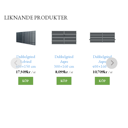
LIKNANDE PRODUKTER
Dubbelgrind
Dubbelgrind
Dubbelgrind
Solvind
Aspre
Aspre
400×150 cm
300×160 cm
400×160 cm
17,509
kr
8,099
kr
10,709
kr
/ st
/ st
/ st
KÖP
KÖP
KÖP