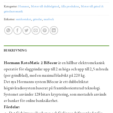
Kategorier:
Hemmet
,
Motor till dubbelgrind
,
Alla produkter
,
Motor till grind &
grindautomatik
Etiketter:
smidesstaket
,
grindar
,
murlock
BESKRIVNING
Hormann RotoMatic 2 BiSecur
är en hållbar elektromekanisk
operatör för slaggrindar upp till 2 m höga och upp till 2,5 m breda
(per grindblad), med en maximal bladvikt på 220 kg.
Det nya Hormanns system BiSecur är ett dubbelriktat
högnivåradiosystem baserat på framtidsorienterad teknologi.
Systemet använder 128 bitars kryptering, som mestadels används
av banker för online banksäkerhet.
Fördelar: