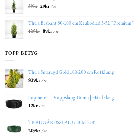
39
kr
29
kr
/ st
Thuja Brabant 80-100 cm Krukodlad 3-5L “Premium”
129
kr
89
kr
/ st
TOPP BETYG
Thuja Smaragd Gold 180-200 cm Rotklump
839
kr
/ st
Löpmeter - Droppslang 16mm | Hård slang
12
kr
/ m
TRÄDGÅRDSSLANG 20M 5/8"
209
kr
/ st