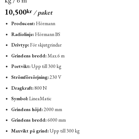
kg / 6 m
10,500
kr
/ paket
Producent:
Hörmann
Radiolinje:
Hörmann BS
Drivtyp:
För skjutgrindar
Grindens bredd:
Max.6 m
Portvikt:
Upp till 300 kg
Strömförsörjning:
230 V
Dragkraft:
800 N
Symbol:
LineaMatic
Grindens höjd:
2000 mm
Grindens bredd:
6000 mm
Maxvikt på grind:
Upp till 300 kg