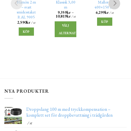
Härnön 2 m
Klassisk 3,00
Mallorca
– svart
m
400×150 cm
smidesstaket
9,359
kr
–
6,299
kr
/ st
10,819
kr
/ st
RAL 9005
KÖP
2,590
kr
/ st
VÄLJ
KÖP
ALTERNATIV
NYA PRODUKTER
Droppslang 100 m med tryckkompensation –
komplett set för droppbevattning i trädgården
/ st