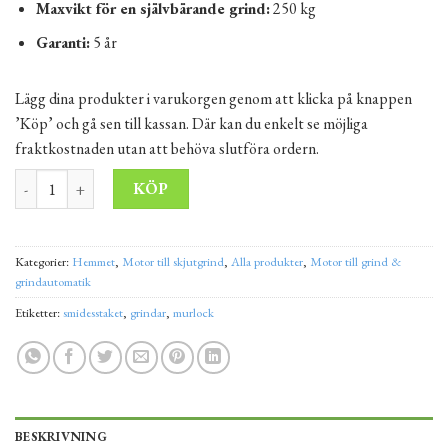
Maxvikt för en självbärande grind:
250 kg
Garanti:
5 år
Lägg dina produkter i varukorgen genom att klicka på knappen
’Köp’ och gå sen till kassan. Där kan du enkelt se möjliga
fraktkostnaden utan att behöva slutföra ordern.
HÖRMANN LINEAMATIC - motor till skjutgrind, komplett kit för gr
Alternative:
KÖP
Kategorier:
Hemmet
,
Motor till skjutgrind
,
Alla produkter
,
Motor till grind &
grindautomatik
Etiketter:
smidesstaket
,
grindar
,
murlock
BESKRIVNING