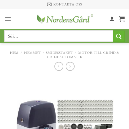
Skip
KONTAKTA OSS
to
content
Sök
efter:
HEM
/
HEMMET
/
SMIDESSTAKET
/
MOTOR TILL GRIND &
GRINDAUTOMATIK