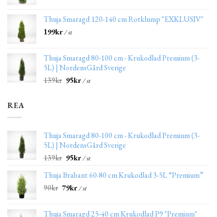
Thuja Smaragd 120-140 cm Rotklump "EXKLUSIV"
199
kr
/ st
Thuja Smaragd 80-100 cm - Krukodlad Premium (3-
5L) | NordensGård Sverige
139
kr
95
kr
/ st
REA
Thuja Smaragd 80-100 cm - Krukodlad Premium (3-
5L) | NordensGård Sverige
139
kr
95
kr
/ st
Thuja Brabant 60-80 cm Krukodlad 3-5L “Premium”
90
kr
79
kr
/ st
Thuja Smaragd 25-40 cm Krukodlad P9 "Premium"