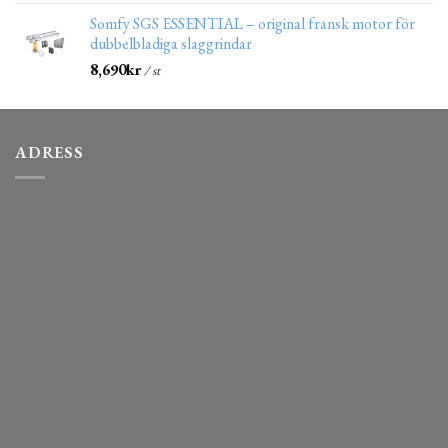
Somfy SGS ESSENTIAL – original fransk motor för
dubbelbladiga slaggrindar
8,690
kr
/ st
ADRESS