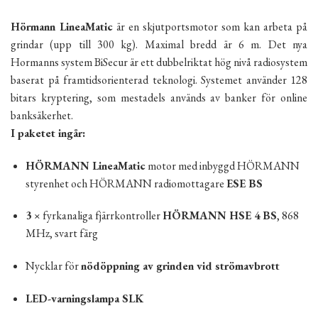
Hörmann LineaMatic
är en skjutportsmotor som kan arbeta på
grindar (upp till 300 kg). Maximal bredd är 6 m. Det nya
Hormanns system BiSecur är ett dubbelriktat hög nivå radiosystem
baserat på framtidsorienterad teknologi. Systemet använder 128
bitars kryptering, som mestadels används av banker för online
banksäkerhet.
I paketet ingår:
HÖRMANN LineaMatic
motor med inbyggd HÖRMANN
styrenhet och HÖRMANN radio­mottagare
ESE BS
3 ×
fyrkanaliga fjärrkontroller
HÖRMANN HSE 4 BS
, 868
MHz, svart färg
Nycklar för
nödöppning av grinden vid strömavbrott
LED-varningslampa SLK