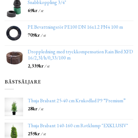
Snabbkoppling 3/4"
69
kr
/ st
PE Bevattningsrör PE100 DN 16x1.2 PN4 100 m
709
kr
/ st
Droppledning med tryckkompensation Rain Bird XFD
16/2,3l/h/0,33/100 m
2,339
kr
/ st
BÄSTSÄLJARE
Thuja Brabant 25-40 cm Krukodlad P9 “Premium”
28
kr
/ st
Thuja Brabant 140-160 cm Rotklump "EXKLUSIV"
259
kr
/ st