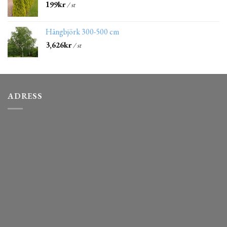
199
kr
/ st
Hängbjörk 300-500 cm
3,626
kr
/ st
ADRESS