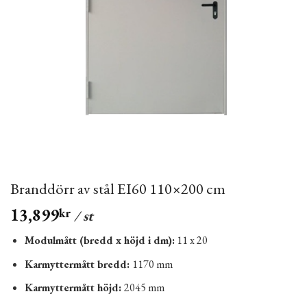
Branddörr av stål EI60 110×200 cm
13,899
kr
/ st
Modulmått (bredd x höjd i dm):
11 x 20
Karmyttermått bredd:
1170 mm
Karmyttermått höjd:
2045 mm