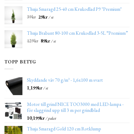
Thuja Smaragd 25-40 cm Krukodlad P9 "Premium"
39
kr
29
kr
/ st
Thuja Brabant 80-100 cm Krukodlad 3-5L “Premium”
129
kr
89
kr
/ st
TOPP BETYG
Skyddande väv 70 g/m² - 1,6x100 m svart
1,199
kr
/ st
Motor till grind NICE TOO3000 med LED-lampa -
för slaggrind upp till 3 m per grindblad
10,199
kr
/ paket
Thuja Smaragd Gold 120 cm Rotklump