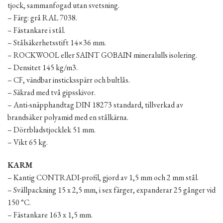
tjock, sammanfogad utan svetsning.
– Färg: grå RAL 7038.
– Fästankare i stål.
– Stålsäkerhetsstift 14×36 mm.
– ROCKWOOL eller SAINT GOBAIN mineralulls isolering.
– Densitet 145 kg/m3.
– CF, vändbar insticksspärr och bultlås.
– Säkrad med två gipsskivor.
– Anti-snäpphandtag DIN 18273 standard, tillverkad av
brandsäker polyamid med en stålkärna.
– Dörrbladstjocklek 51 mm.
– Vikt 65 kg.
KARM
– Kantig CONTRADI-profil, gjord av 1,5 mm och 2 mm stål.
– Svällpackning 15 x 2,5 mm, i sex färger, expanderar 25 gånger vid
150 °C.
– Fästankare 163 x 1,5 mm.