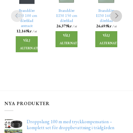
Branddörr
Branddörr
Branddörr
EI30 100 cm
EI30 150 cm
EI30 160 cm
dörrblad
dörrblad
dörrblad
antracit
26,379
kr
26,659
kr
/ st
/ st
12,169
kr
/ st
VÄLJ
VÄLJ
VÄLJ
ALTERNATIV
ALTERNATIV
ALTERNATIV
NYA PRODUKTER
Droppslang 100 m med tryckkompensation –
komplett set för droppbevattning i trädgården