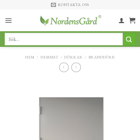
Skip
KONTAKTA OSS
to
content
Sök
efter:
HEM
/
HEMMET
/
DÖRRAR
/
BRANDDÖRR