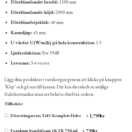
Dörrblandsmått bredd:
1100 mm
Dörrblandsmått höjd:
2000 mm
Dörrblandstjoklek:
40 mm
Karmdjup:
45 mm
U-värdet U(W/m2k) på hela konstruktion:
1.5
Ljudreduktion:
Rw 39dB
Leverans:
3-4 vector
Lägg dina produkter i varukorgen genom att klicka på knappen
’Köp’ och gå sen till kassan. Där kan du enkelt se möjliga
fraktkostnaden utan att behöva slutföra ordern.
Tillbehör:
+ 1,790kr
Dörrstängarsats Ts83 Komplett Habo
+ 739kr
Fogskum Soudafoam 1K FR 750 ml