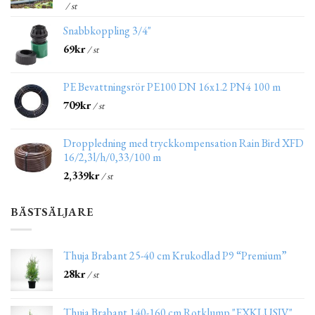
/ st
Snabbkoppling 3/4"
69
kr
/ st
PE Bevattningsrör PE100 DN 16x1.2 PN4 100 m
709
kr
/ st
Droppledning med tryckkompensation Rain Bird XFD
16/2,3l/h/0,33/100 m
2,339
kr
/ st
BÄSTSÄLJARE
Thuja Brabant 25-40 cm Krukodlad P9 “Premium”
28
kr
/ st
Thuja Brabant 140-160 cm Rotklump "EXKLUSIV"