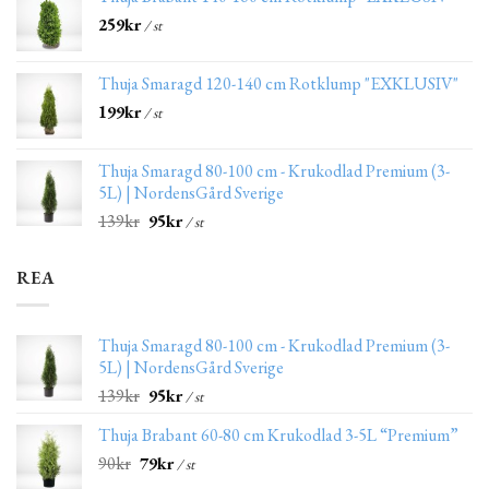
259
kr
/ st
Thuja Smaragd 120-140 cm Rotklump "EXKLUSIV"
199
kr
/ st
Thuja Smaragd 80-100 cm - Krukodlad Premium (3-
5L) | NordensGård Sverige
139
kr
95
kr
/ st
REA
Thuja Smaragd 80-100 cm - Krukodlad Premium (3-
5L) | NordensGård Sverige
139
kr
95
kr
/ st
Thuja Brabant 60-80 cm Krukodlad 3-5L “Premium”
90
kr
79
kr
/ st