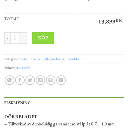
TOTALT
13,899
KR
Branddörr av stål EI60 110x200 cm mängd
Alternative:
KÖP
Kategorier:
EI60
,
Hemmet
,
Alla produkter
,
Branddörr
Etikett:
branddörr
BESKRIVNING
DÖRRBLADET
– Tillverkad av dubbelsidig galvaniserad stålplåt 0,7 ÷ 1,0 mm