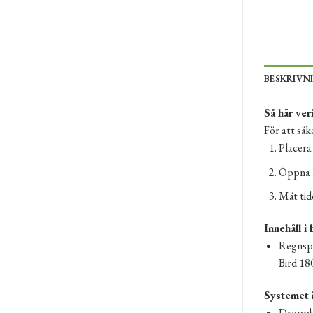
BESKRIVN
Så här ver
För att säk
Placera
Öppna k
Mät tide
Innehåll i
Regnspr
Bird 180
Systemet 
Droppbe