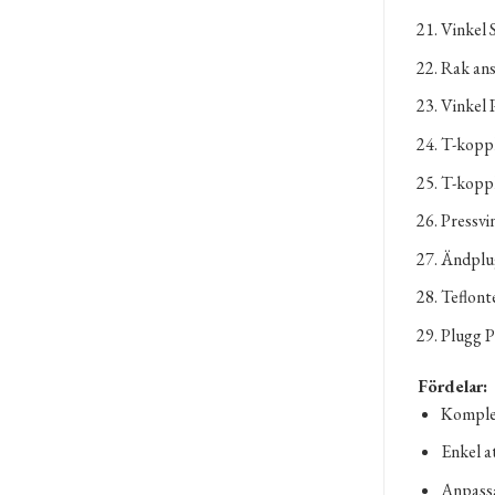
Vinkel 
Rak ans
Vinkel 
T-koppl
T-koppl
Pressvi
Ändplug
Teflonte
Plugg P
Fördelar:
Komplet
Enkel at
Anpassa