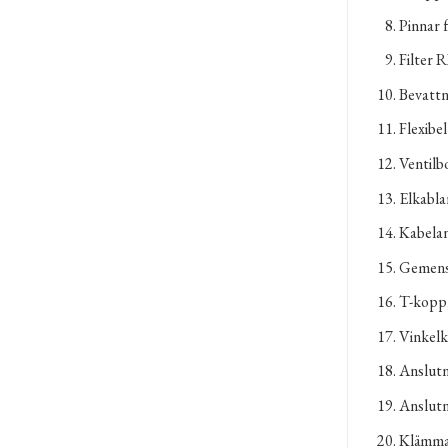
Pinnar 
Filter R
Bevattn
Flexibe
Ventilb
Elkablar
Kabelan
Gemensa
T-koppl
Vinkelk
Anslutn
Anslutn
Klämma 