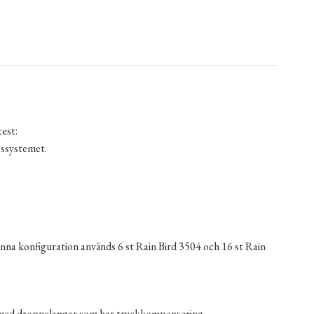
test:
gssystemet.
nna konfiguration används 6 st Rain Bird 3504 och 16 st Rain
 med droppslangar som har tryckkompensering.