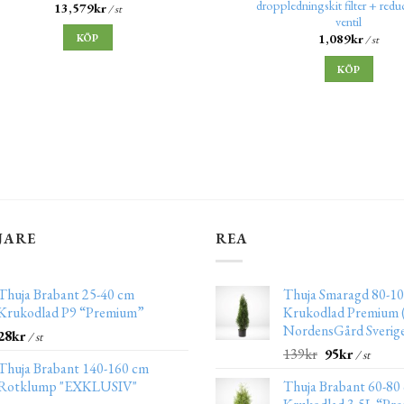
droppledningskit filter + redu
13,579
kr
/ st
ventil
1,089
kr
KÖP
/ st
KÖP
JARE
REA
Thuja Brabant 25-40 cm
Thuja Smaragd 80-10
Krukodlad P9 “Premium”
Krukodlad Premium (
NordensGård Sverig
28
kr
/ st
139
kr
95
kr
/ st
Thuja Brabant 140-160 cm
Rotklump "EXKLUSIV"
Thuja Brabant 60-80