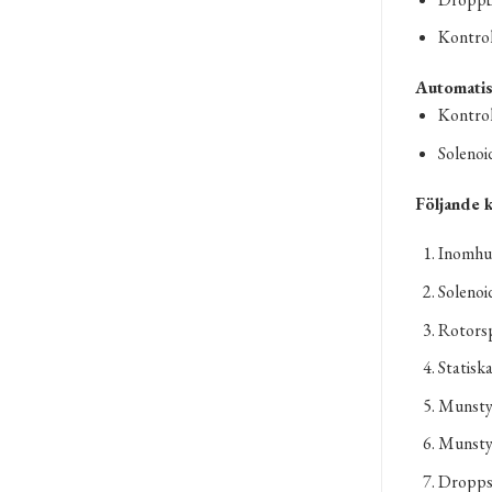
Kontrol
Automatis
Kontrol
Solenoi
Följande 
Inomhus
Solenoi
Rotorsp
Statisk
Munstyc
Munstyc
Droppsl