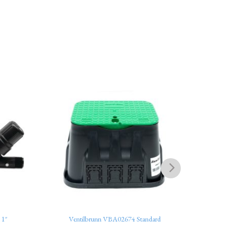
 1″
Ventilbrunn VBA02674 Standard
Underj