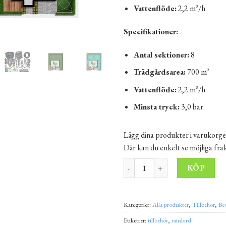
Vattenflöde:
2,2 m³/h
Specifikationer:
Antal sektioner:
8
Trädgårdsarea:
700 m²
Vattenflöde:
2,2 m³/h
Minsta tryck:
3,0 bar
Lägg dina produkter i varukorge
Där kan du enkelt se möjliga fr
Automatiskt bevattningssystem f
Alt
KÖP
Kategorier:
Alla produkter
,
Tillbehör
,
Be
Etiketter:
tillbehör
,
rainbird