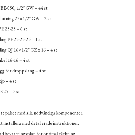
SBE-050, 1/2″ GW – 44 st
lutning 25×1/2″ GW – 2 st
PE 25-25 – 6 st
ing PE 25-25-25 – 1 st
ing QJ 16×1/2″ GZ x 16 – 4 st
nkel 16-16 – 4 st
g för droppslang – 4 st
jp – 4 st
E 25 – 7 st
t paket med alla nödvändiga komponenter.
t installera med detaljerade instruktioner.
d bevattningsplan för optimal täckning.