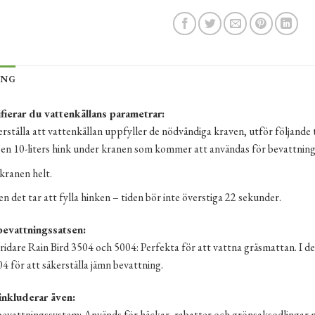
ING
ifierar du vattenkällans parametrar:
erställa att vattenkällan uppfyller de nödvändiga kraven, utför följande 
 en 10-liters hink under kranen som kommer att användas för bevattnin
ranen helt.
n det tar att fylla hinken – tiden bör inte överstiga 22 sekunder.
 bevattningssatsen:
idare Rain Bird 3504 och 5004: Perfekta för att vattna gräsmattan. I de
4 för att säkerställa jämn bevattning.
inkluderar även:
vattningssystem: Används för häckar, rabatter och grönsaksodlingar