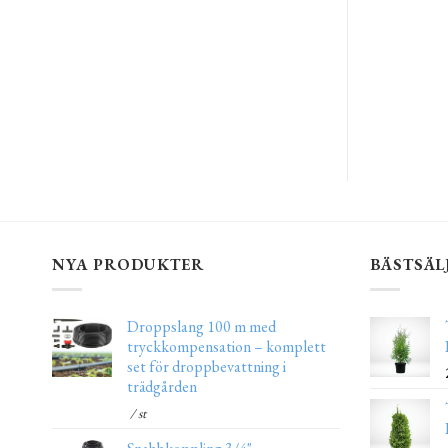
NYA PRODUKTER
BÄSTSÄL
Droppslang 100 m med
tryckkompensation – komplett
set för droppbevattning i
trädgården
/ st