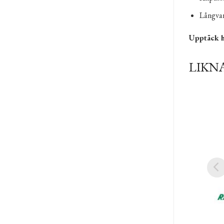
Långvari
Upptäck h
LIKN