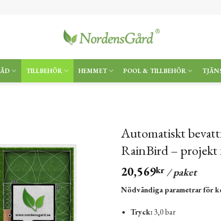
RÄD
TILLBEHÖR
HEMMET
POOL & TILLBEHÖR
TJÄN
Automatiskt bevatt
RainBird – projekt 
20,569
kr
/ paket
Nödvändiga parametrar för ko
Tryck:
3,0 bar