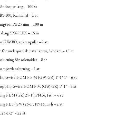
för droppslang – 100 st
BY-100, Rain Bird – 2 st
ingsrör PE 25 mm – 100 m
l slang SPX-FLEX – 15 m
ox JUMBO, rektangulär – 2 st
 för underjordisk installation, 8-ledare – 10 m
slutning för solenoider – 8 st
m jordanslutning – 1 st
ing Swivel POM F-F-M (GW, GZ) 1″-1″-1″ – 6 st
oppling Swivel POM F-M (GW, GZ) 1″-1″ – 2 st
ing PE M (GZ) 25-1″, PN16, Fish – 6 st
ing PE F (GW) 25-1″, PN16, Fish – 2 st
25-1/2″ – 22 st