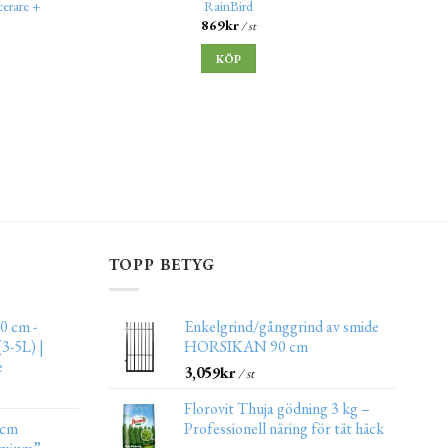
cerare +
RainBird
869
kr
/ st
KÖP
TOPP BETYG
0 cm -
Enkelgrind/gånggrind av smide
3-5L) |
HORSIKAN 90 cm
e
3,059
kr
/ st
Florovit Thuja gödning 3 kg –
 cm
Professionell näring för tät häck