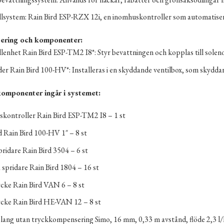
lsystem: Rain Bird ESP-RZX 12i, en inomhuskontroller som automatiser
ering och komponenter:
lenhet Rain Bird ESP-TM2 I8*: Styr bevattningen och kopplas till solenoi
der Rain Bird 100-HV*: Installeras i en skyddande ventilbox, som skydd
komponenter ingår i systemet:
kontroller Rain Bird ESP-TM2 I8 – 1 st
d Rain Bird 100-HV 1″ – 8 st
ridare Rain Bird 3504 – 6 st
a spridare Rain Bird 1804 – 16 st
ke Rain Bird VAN 6 – 8 st
ke Rain Bird HE-VAN 12 – 8 st
ang utan tryckkompensering Simo, 16 mm, 0,33 m avstånd, flöde 2,3 l