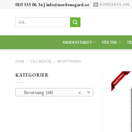
Skip
010 333 06 34 |
info@nordensgard.se
KONTAKTA OSS
to
content
Sök
efter:
SMIDESSTAKET
VÄXTER
T
HEM
/
TILLBEHÖR
/
BEVATTNING
KATEGORIER
Bevattning (68)
×