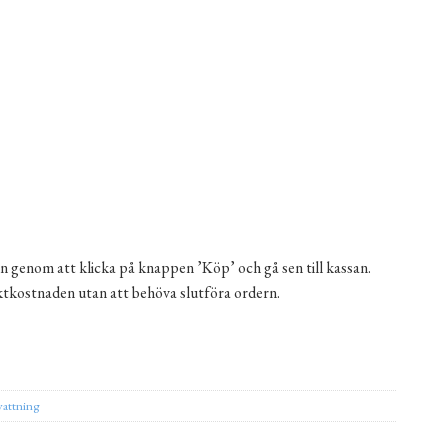
n genom att klicka på knappen ’Köp’ och gå sen till kassan.
aktkostnaden utan att behöva slutföra ordern.
ör trädgård från RainBird - projekt för en trädgård på 700 m² mängd
ernative:
vattning