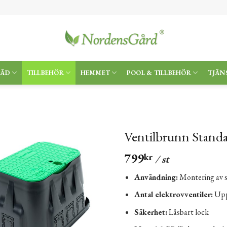
RÄD
TILLBEHÖR
HEMMET
POOL & TILLBEHÖR
TJÄN
Ventilbrunn Standa
799
kr
/ st
Användning:
Montering av 
Antal elektrovventiler:
Upp 
Säkerhet:
Låsbart lock