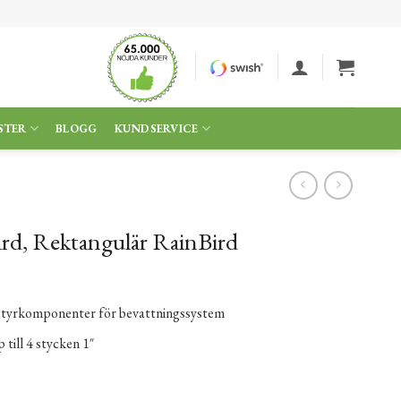
STER
BLOGG
KUNDSERVICE
rd, Rektangulär RainBird
styrkomponenter för bevattningssystem
till 4 stycken 1″