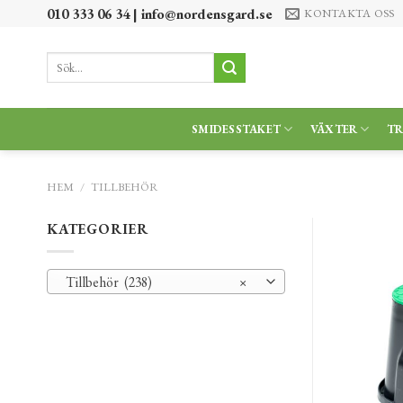
Skip
010 333 06 34 |
info@nordensgard.se
KONTAKTA OSS
to
content
Sök
efter:
SMIDESSTAKET
VÄXTER
T
HEM
/
TILLBEHÖR
KATEGORIER
Tillbehör (238)
×