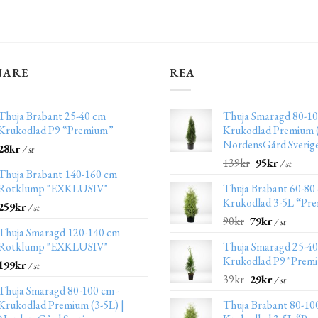
JARE
REA
Thuja Brabant 25-40 cm
Thuja Smaragd 80-10
Krukodlad P9 “Premium”
Krukodlad Premium (
NordensGård Sverig
28
kr
/ st
139
kr
95
kr
/ st
Thuja Brabant 140-160 cm
Rotklump "EXKLUSIV"
Thuja Brabant 60-80
Krukodlad 3-5L “Pr
259
kr
/ st
90
kr
79
kr
/ st
Thuja Smaragd 120-140 cm
Rotklump "EXKLUSIV"
Thuja Smaragd 25-4
Krukodlad P9 "Prem
199
kr
/ st
39
kr
29
kr
/ st
Thuja Smaragd 80-100 cm -
Krukodlad Premium (3-5L) |
Thuja Brabant 80-10