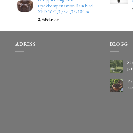
tryckkompensation Rain Bird
XFD 16/2,3l/h/0,33/100 m
2,339
kr
/ st
ADRESS
BLOGG
Sko
jor
Kaf
när