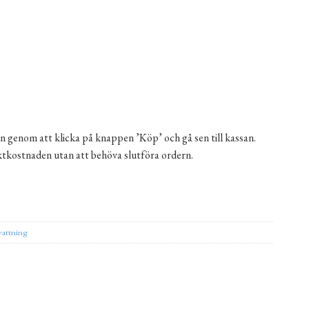
n genom att klicka på knappen ’Köp’ och gå sen till kassan.
aktkostnaden utan att behöva slutföra ordern.
ulär RainBird mängd
ernative:
vattning