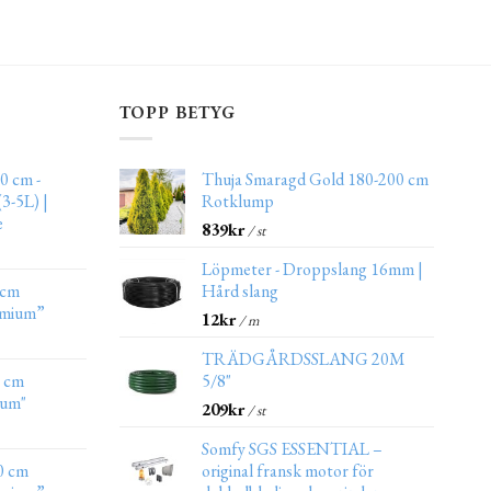
TOPP BETYG
0 cm -
Thuja Smaragd Gold 180-200 cm
3-5L) |
Rotklump
e
839
kr
/ st
Löpmeter - Droppslang 16mm |
 cm
Hård slang
emium”
12
kr
/ m
TRÄDGÅRDSSLANG 20M
0 cm
5/8"
ium"
209
kr
/ st
Somfy SGS ESSENTIAL –
0 cm
original fransk motor för