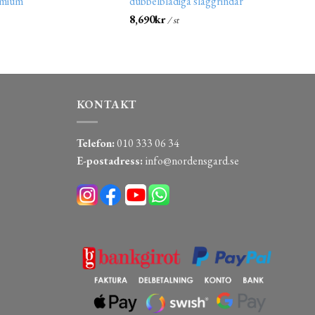
emium”
dubbelbladiga slaggrindar
8,690
kr
/ st
KONTAKT
Telefon:
010 333 06 34
E-postadress:
info@nordensgard.se