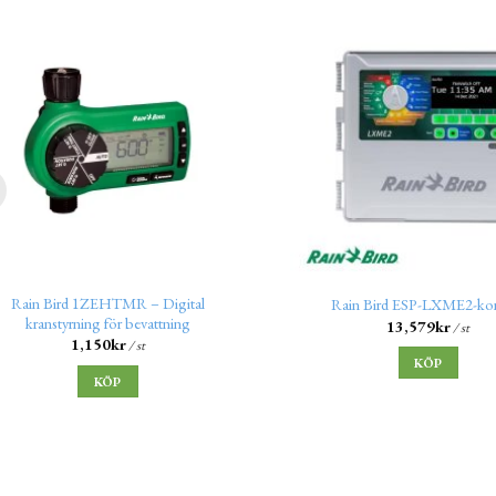
Rain Bird 1ZEHTMR – Digital
Rain Bird ESP-LXME2-kon
kranstyrning för bevattning
13,579
kr
/ st
1,150
kr
/ st
KÖP
KÖP