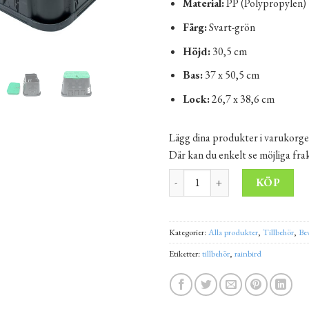
Material:
PP (Polypropylen)
Färg:
Svart-grön
Höjd:
30,5 cm
Bas:
37 x 50,5 cm
Lock:
26,7 x 38,6 cm
Lägg dina produkter i varukorge
Där kan du enkelt se möjliga fr
Ventilbrunn Standard, Rektang
Alt
KÖP
Kategorier:
Alla produkter
,
Tillbehör
,
Be
Etiketter:
tillbehör
,
rainbird