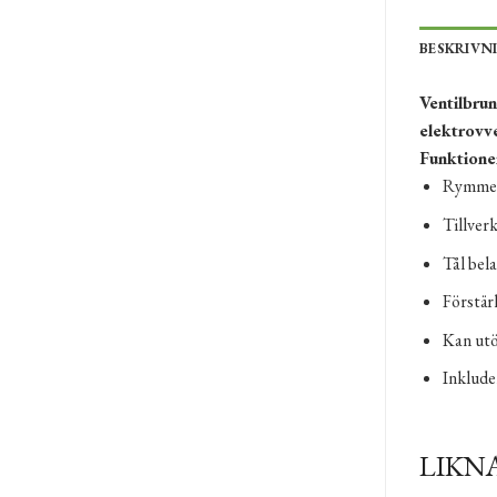
BESKRIVN
Ventilbru
elektrovv
Funktione
Rymmer 
Tillver
Tål bela
Förstär
Kan utö
Inkluder
LIKN