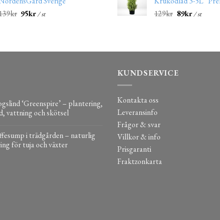
NordensGård Sverige
Krukodlad 3-5L “Pr
139
kr
95
kr
129
kr
89
kr
/ st
/ st
KUNDSERVICE
Kontakta oss
gslind ‘Greenspire’ – plantering,
Leveransinfo
d, vattning och skötsel
Frågor & svar
fesump i trädgården – naturlig
Villkor & info
ing för tuja och växter
Prisgaranti
Fraktzonkarta