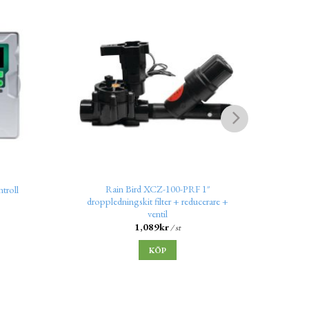
Rain Bird XCZ-100-PRF 1″
Ven
troll
droppledningskit filter + reducerare +
ventil
1,089
kr
/ st
KÖP