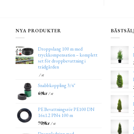
NYA PRODUKTER
BÄSTSÄL
Droppslang 100 m med
tryckkompensation – komplett
set för droppbevattning i
trädgården
/ st
Snabbkoppling 3/4"
69
kr
/ st
PE Bevattningsrör PE100 DN
16x1.2 PN4 100 m
709
kr
/ st
Droppledning med