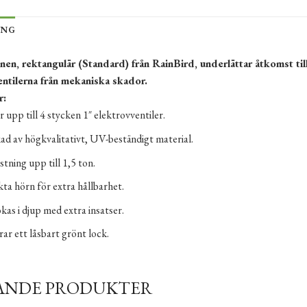
ING
nnen, rektangulär (Standard) från RainBird, underlättar åtkomst 
entilerna från mekaniska skador.
r:
upp till 4 stycken 1″ elektrovventiler.
kad av högkvalitativt, UV-beständigt material.
stning upp till 1,5 ton.
kta hörn för extra hållbarhet.
kas i djup med extra insatser.
ar ett låsbart grönt lock.
ANDE PRODUKTER