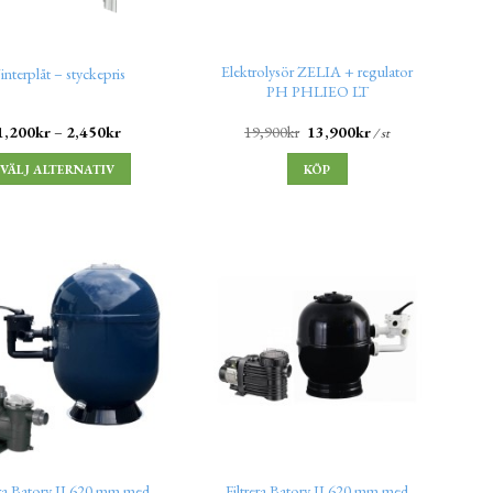
Elektrolysör ZELIA + regulator
interplåt – styckepris
PH PHLIEO LT
1,200
kr
–
2,450
kr
19,900
kr
13,900
kr
/ st
VÄLJ ALTERNATIV
KÖP
era Batory II 620 mm med
Filtrera Batory II 620 mm med