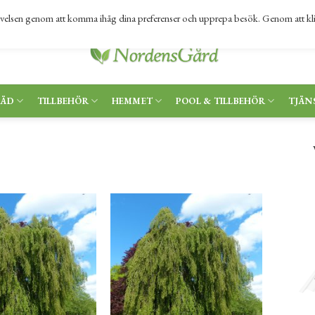
levelsen genom att komma ihåg dina preferenser och upprepa besök. Genom att kl
RÄD
TILLBEHÖR
HEMMET
POOL & TILLBEHÖR
TJÄN