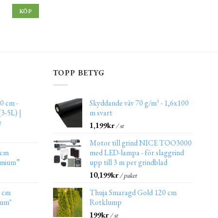
KÖP
TOPP BETYG
0 cm -
Skyddande väv 70 g/m² - 1,6x100
3-5L) |
m svart
e
1,199
kr
/ st
Motor till grind NICE TOO3000
 cm
med LED-lampa - för slaggrind
emium”
upp till 3 m per grindblad
10,199
kr
/ paket
0 cm
Thuja Smaragd Gold 120 cm
ium"
Rotklump
199
kr
/ st