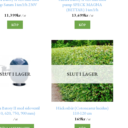
p Saturn 14m3/h 230V
pump SPECK MAGNA
(BETTAR) 14m3/h
11,399
kr
13,699
kr
/ st
/ st
KÖP
KÖP
SLUT I LAGER
SLUT I LAGER
ra Batory II med sidoventil
Häckoxbär (Cotoneaster lucidus)
10, 620, 750, 900 mm)
110-120 cm
169
kr
/ st
/ st