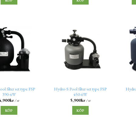
KÖP
KÖP
ol filter set type FSP
Hydro-S Pool filter set type FSP
Hydro-
390-4W
450-6W
4,900
kr
5,900
kr
/ st
/ st
KÖP
KÖP