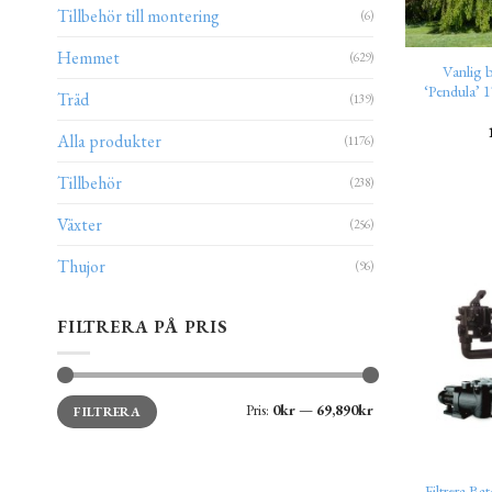
Tillbehör till montering
(6)
Hemmet
(629)
Vanlig 
‘Pendula’ 
Träd
(139)
Alla produkter
(1176)
Tillbehör
(238)
Växter
(256)
Thujor
(96)
FILTRERA PÅ PRIS
Min
Max
Pris:
0kr
—
69,890kr
FILTRERA
pris
pris
Filtrera B