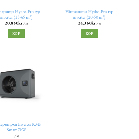
mepump Hydro-Pro typ
Värmepump Hydro-Pro typ
inverter (15-45 m³)
inverter (20-50 m³)
20,860
kr
24,360
kr
/ st
/ st
KÖP
KÖP
epumpen Inverter KMP
Smart 7kW
/ st