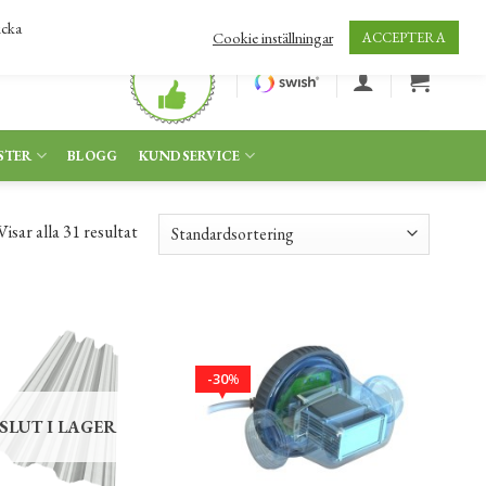
icka
Cookie inställningar
ACCEPTERA
STER
BLOGG
KUNDSERVICE
Visar alla 31 resultat
30
%
SLUT I LAGER