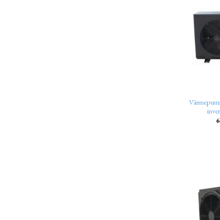
Värmepump
inve
6