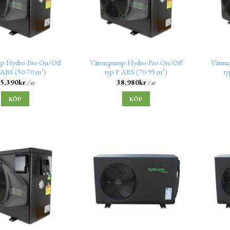
p Hydro-Pro On/Off
Värmepump Hydro-Pro On/Off
Värme
 ABS (50-70 m³)
typ P ABS (70-95 m³)
t
5,390
kr
38,980
kr
/ st
/ st
KÖP
KÖP