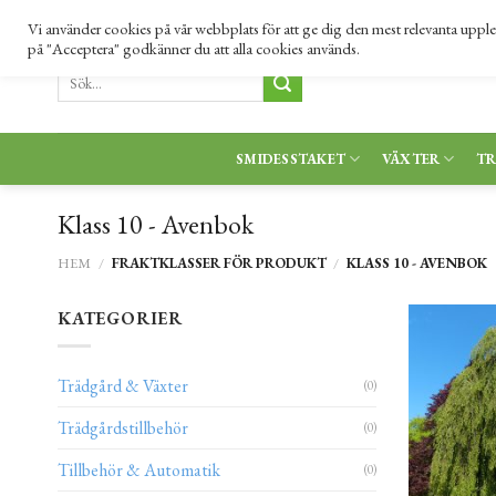
Skip
010 333 06 34 |
info@nordensgard.se
KONTAKTA OSS
Vi använder cookies på vår webbplats för att ge dig den mest relevanta upp
to
på "Acceptera" godkänner du att alla cookies används.
content
Sök
efter:
SMIDESSTAKET
VÄXTER
T
Klass 10 - Avenbok
HEM
/
FRAKTKLASSER FÖR PRODUKT
/
KLASS 10 - AVENBOK
KATEGORIER
Trädgård & Växter
(0)
Trädgårdstillbehör
(0)
Tillbehör & Automatik
(0)