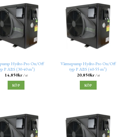
pump Hydro-Pro On/Off
Värmepump Hydro-Pro On/Off
yp P ABS (30-40 m³)
typ P ABS (40-55 m³)
14,850
kr
20,850
kr
/ st
/ st
KÖP
KÖP