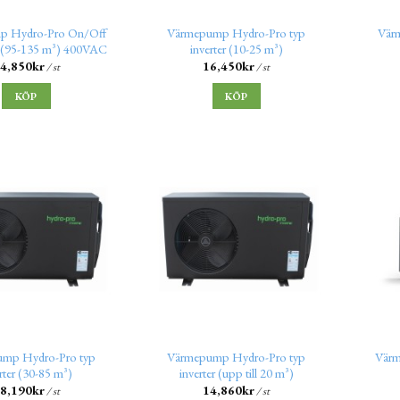
p Hydro-Pro On/Off
Värmepump Hydro-Pro typ
Vär
 (95-135 m³) 400VAC
inverter (10-25 m³)
4,850
kr
16,450
kr
/ st
/ st
KÖP
KÖP
mp Hydro-Pro typ
Värmepump Hydro-Pro typ
Värm
rter (30-85 m³)
inverter (upp till 20 m³)
8,190
kr
14,860
kr
/ st
/ st