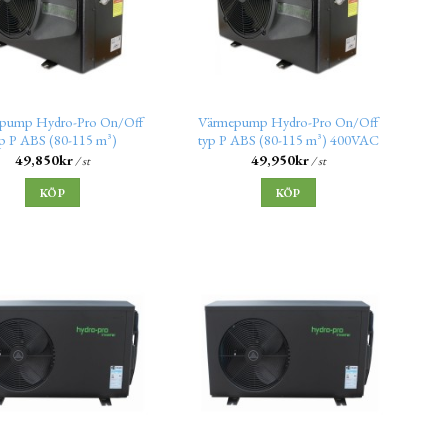
pump Hydro-Pro On/Off
Värmepump Hydro-Pro On/Off
yp P ABS (80-115 m³)
typ P ABS (80-115 m³) 400VAC
49,850
kr
49,950
kr
/ st
/ st
KÖP
KÖP