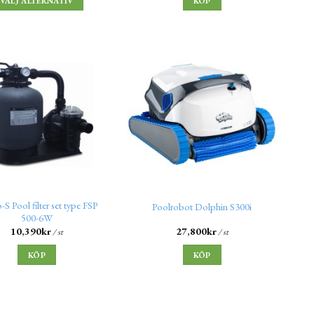
VÄLJ ALTERNATIV
KÖP
S Pool filter set type FSP
Poolrobot Dolphin S300i
500-6W
10,390
kr
27,800
kr
/ st
/ st
KÖP
KÖP