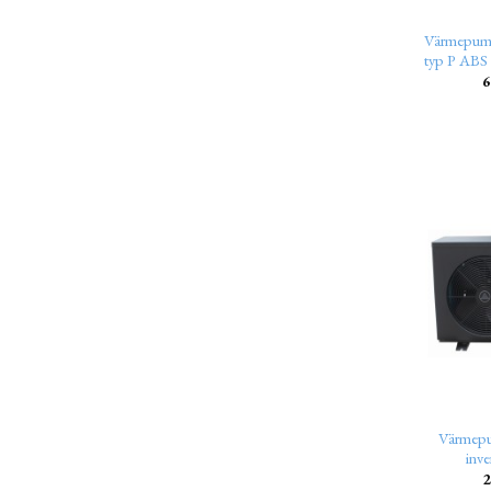
Värmepum
typ P ABS
6
Värmepu
inve
2