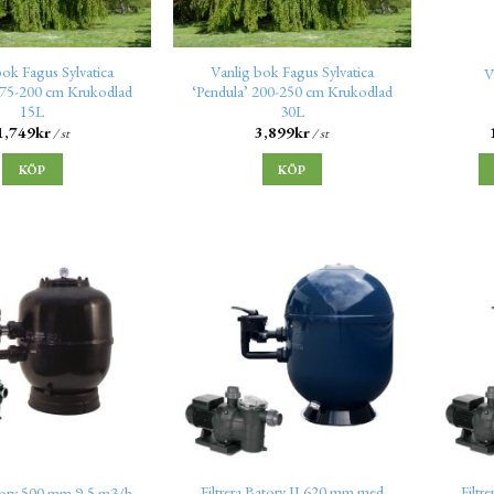
bok Fagus Sylvatica
Vanlig bok Fagus Sylvatica
V
175-200 cm Krukodlad
‘Pendula’ 200-250 cm Krukodlad
15L
30L
1,749
kr
3,899
kr
/ st
/ st
KÖP
KÖP
Filtrera Batory II 620 mm med
Filtr
atory 500 mm 9,5 m3/h