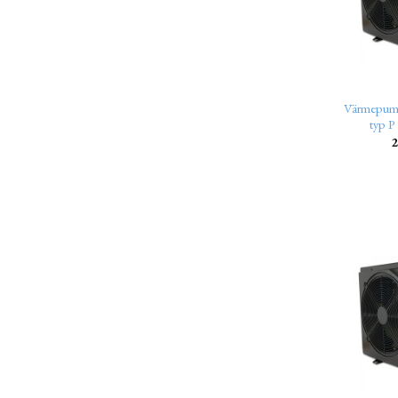
Värmepum
typ P
2