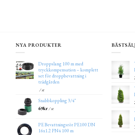
NYA PRODUKTER
BÄSTSÄL
Droppslang 100 m med
tryckkompensation – komplett
set för droppbevattning i
trädgården
/ st
Snabbkoppling 3/4"
69
kr
/ st
PE Bevattningsrör PE100 DN
16x1.2 PN4 100 m