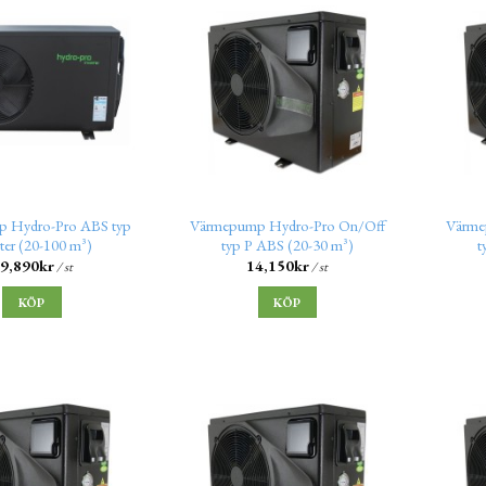
 Hydro-Pro ABS typ
Värmepump Hydro-Pro On/Off
Värme
rter (20-100 m³)
typ P ABS (20-30 m³)
t
9,890
kr
14,150
kr
/ st
/ st
KÖP
KÖP