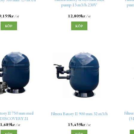
pump 13 m3/h 230V
pum
9,159
kr
12,809
kr
/ st
/ st
KÖP
KÖP
Batory II 750 mm med
Filtre
Filtrera Batory II 900 mm 32 m3/h
 DISCOVERY 21
(5
1,689
kr
15,459
kr
/ st
/ st