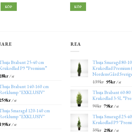
KÖP
KÖP
JARE
REA
Thuja Brabant 25-40 cm
Thuja Smaragd 80-10
Krukodlad P9 “Premium”
Krukodlad Premium (
NordensGård Sverig
28
kr
/ st
139
kr
95
kr
/ st
Thuja Brabant 140-160 cm
Rotklump "EXKLUSIV"
Thuja Brabant 60-80
Krukodlad 3-5L “Pr
259
kr
/ st
90
kr
79
kr
/ st
Thuja Smaragd 120-140 cm
Rotklump "EXKLUSIV"
Thuja Smaragd 25-4
Krukodlad P9 "Prem
199
kr
/ st
39
kr
29
kr
/ st