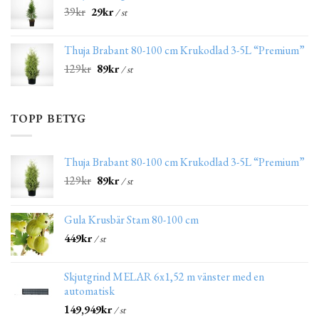
39
kr
29
kr
/ st
Thuja Brabant 80-100 cm Krukodlad 3-5L “Premium”
129
kr
89
kr
/ st
TOPP BETYG
Thuja Brabant 80-100 cm Krukodlad 3-5L “Premium”
129
kr
89
kr
/ st
Gula Krusbär Stam 80-100 cm
449
kr
/ st
Skjutgrind MELAR 6x1,52 m vänster med en
automatisk
149,949
kr
/ st