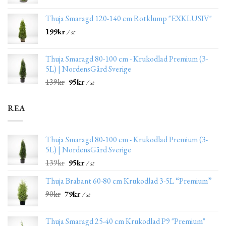
Thuja Smaragd 120-140 cm Rotklump "EXKLUSIV"
199
kr
/ st
Thuja Smaragd 80-100 cm - Krukodlad Premium (3-
5L) | NordensGård Sverige
139
kr
95
kr
/ st
REA
Thuja Smaragd 80-100 cm - Krukodlad Premium (3-
5L) | NordensGård Sverige
139
kr
95
kr
/ st
Thuja Brabant 60-80 cm Krukodlad 3-5L “Premium”
90
kr
79
kr
/ st
Thuja Smaragd 25-40 cm Krukodlad P9 "Premium"