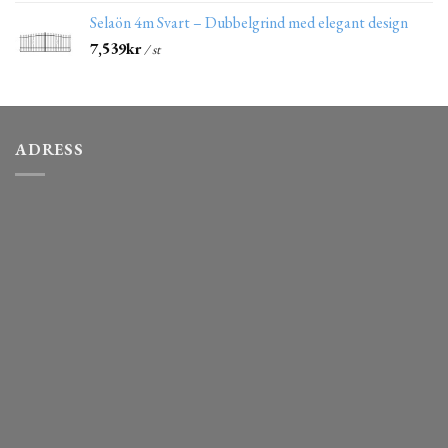
Selaön 4m Svart – Dubbelgrind med elegant design
7,539
kr
/ st
ADRESS