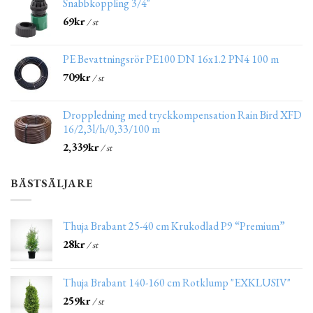
Snabbkoppling 3/4"
69
kr
/ st
PE Bevattningsrör PE100 DN 16x1.2 PN4 100 m
709
kr
/ st
Droppledning med tryckkompensation Rain Bird XFD
16/2,3l/h/0,33/100 m
2,339
kr
/ st
BÄSTSÄLJARE
Thuja Brabant 25-40 cm Krukodlad P9 “Premium”
28
kr
/ st
Thuja Brabant 140-160 cm Rotklump "EXKLUSIV"
259
kr
/ st