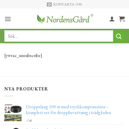
Skip
KONTAKTA OSS
to
content
Sök
efter:
[ywrac_unsubscribe]
NYA PRODUKTER
Droppslang 100 m med tryckkompensation –
komplett set för droppbevattning i trädgården
/ st