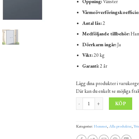
Öppning:
Vänster
Värmeöverföringskoefficie
Antal lås:
2
Medföljande tillbehör:
Hand
Dörrkarm ingår:
Ja
Vikt:
20 kg
Garanti:
2 år
Lägg dina produkter i varukorge
Där kan du enkelt se möjliga fr
Ytterdörrar KALMAR 90 antraci
Alt
KÖP
Kategorier:
Hemmet
,
Alla produkter
,
Ytt