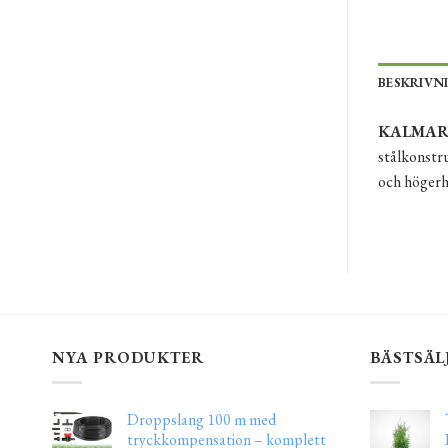
BESKRIVN
KALMAR st
stålkonstru
och högerh
NYA PRODUKTER
BÄSTSÄL
Droppslang 100 m med
tryckkompensation – komplett