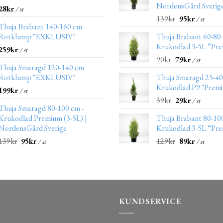
NordensGård Sverig
28
kr
/ st
139
kr
95
kr
/ st
Thuja Brabant 140-160 cm
Rotklump "EXKLUSIV"
Thuja Brabant 60-80
Krukodlad 3-5L “Pr
259
kr
/ st
90
kr
79
kr
/ st
Thuja Smaragd 120-140 cm
Rotklump "EXKLUSIV"
Thuja Smaragd 25-4
Krukodlad P9 "Prem
199
kr
/ st
39
kr
29
kr
/ st
Thuja Smaragd 80-100 cm -
Krukodlad Premium (3-5L) |
Thuja Brabant 80-10
NordensGård Sverige
Krukodlad 3-5L “Pr
139
kr
95
kr
129
kr
89
kr
/ st
/ st
KUNDSERVICE