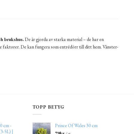
ch brukshus.
De är gjorda av starka material – de har en
e faktorer. De kan fungera som entrédörr till ditt hem. Vänster-
TOPP BETYG
0 cm -
Prince Of Wales 30 cm
3-5L) |
79
kr
/ st