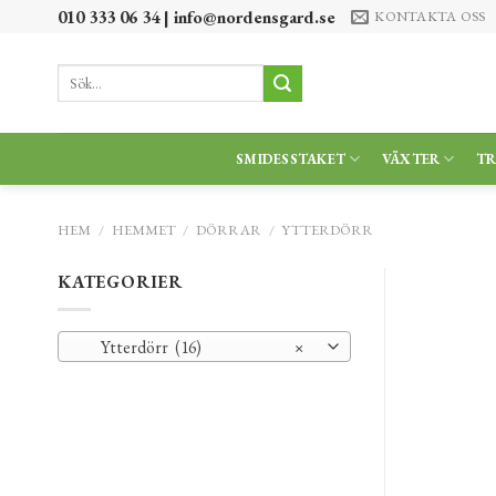
Skip
010 333 06 34 |
info@nordensgard.se
KONTAKTA OSS
to
content
Sök
efter:
SMIDESSTAKET
VÄXTER
T
HEM
/
HEMMET
/
DÖRRAR
/
YTTERDÖRR
KATEGORIER
Ytterdörr (16)
×