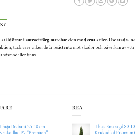
ING
åldörrar i antracitfärg matchar den moderna stilen i bostads- o
ktion, tack vare vilken de är resistenta mot skador och påverkan av yttr
andsmodeller finns.
JARE
REA
Thuja Brabant 25-40 cm
Thuja Smaragd 80-10
Krukodlad P9 “Premium”
Krukodlad Premium (