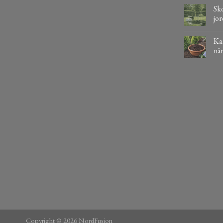
Sko
jor
Kaf
när
Copyright © 2026 NordFusion