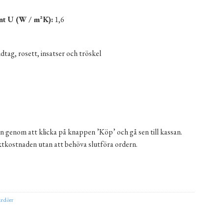
nt U (W / m²K):
1,6
tag, rosett, insatser och tröskel
n genom att klicka på knappen ’Köp’ och gå sen till kassan.
aktkostnaden utan att behöva slutföra ordern.
t vänster mängd
ernative:
erdörr