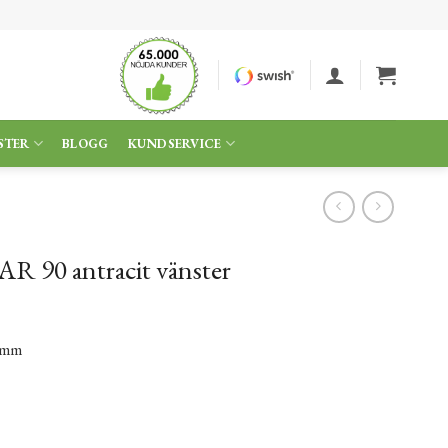
STER
BLOGG
KUNDSERVICE
R 90 antracit vänster
 mm