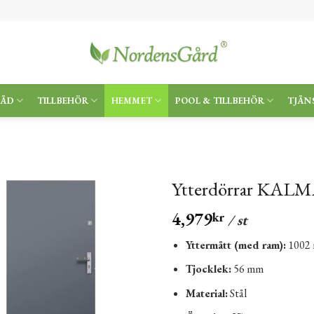
RÄD
TILLBEHÖR
HEMMET
POOL & TILLBEHÖR
TJÄN
Ytterdörrar KALMA
4,979
kr
/ st
Yttermått (med ram):
1002
Tjocklek:
56 mm
Material:
Stål