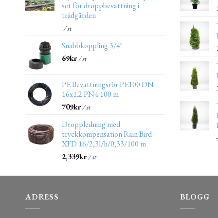
set för droppbevattning i
trädgården
/ st
Snabbkoppling 3/4"
69
kr
/ st
PE Bevattningsrör PE100 DN
16x1.2 PN4 100 m
709
kr
/ st
Droppledning med
tryckkompensation Rain Bird
XFD 16/2,3l/h/0,33/100 m
2,339
kr
/ st
ADRESS
BLOGG