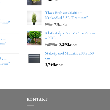
e
Thuja Brabant 60-80 cm
Krukodlad 3-5L “Premium”
 cm
emium”
90
kr
79
kr
/ st
Klotkatalpa 'Nana' 250–350 cm
– XXL
0 cm
ium"
7,290
kr
5,290
kr
/ st
Staketpanel MELAR 200 x 150
cm
0 cm
emium”
3,749
kr
/ st
KONTAKT